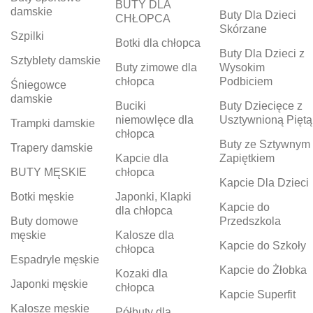
BUTY DLA
damskie
Buty Dla Dzieci
CHŁOPCA
Skórzane
Szpilki
Botki dla chłopca
Buty Dla Dzieci z
Sztyblety damskie
Buty zimowe dla
Wysokim
chłopca
Podbiciem
Śniegowce
damskie
Buciki
Buty Dziecięce z
niemowlęce dla
Usztywnioną Piętą
Trampki damskie
chłopca
Buty ze Sztywnym
Trapery damskie
Kapcie dla
Zapiętkiem
BUTY MĘSKIE
chłopca
Kapcie Dla Dzieci
Botki męskie
Japonki, Klapki
Kapcie do
dla chłopca
Buty domowe
Przedszkola
męskie
Kalosze dla
Kapcie do Szkoły
chłopca
Espadryle męskie
Kapcie do Żłobka
Kozaki dla
Japonki męskie
chłopca
Kapcie Superfit
Kalosze męskie
Półbuty dla