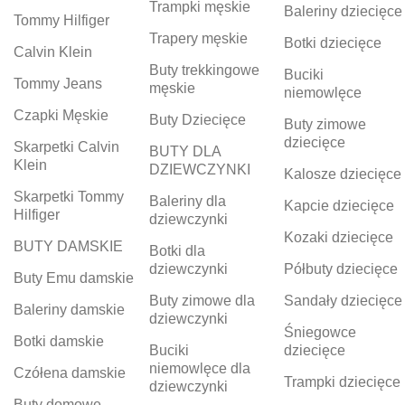
Trampki męskie
Baleriny dziecięce
Tommy Hilfiger
Trapery męskie
Botki dziecięce
Calvin Klein
Buty trekkingowe
Buciki
Tommy Jeans
męskie
niemowlęce
Czapki Męskie
Buty Dziecięce
Buty zimowe
dziecięce
Skarpetki Calvin
BUTY DLA
Klein
DZIEWCZYNKI
Kalosze dziecięce
Skarpetki Tommy
Baleriny dla
Kapcie dziecięce
Hilfiger
dziewczynki
Kozaki dziecięce
BUTY DAMSKIE
Botki dla
dziewczynki
Półbuty dziecięce
Buty Emu damskie
Buty zimowe dla
Sandały dziecięce
Baleriny damskie
dziewczynki
Śniegowce
Botki damskie
Buciki
dziecięce
niemowlęce dla
Czółena damskie
Trampki dziecięce
dziewczynki
Buty domowe