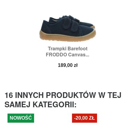
Trampki Barefoot
FRODDO Canvas...
Cena
189,00 zł
16 INNYCH PRODUKTÓW W TEJ
SAMEJ KATEGORII:
NOWOŚĆ
-20,00 ZŁ