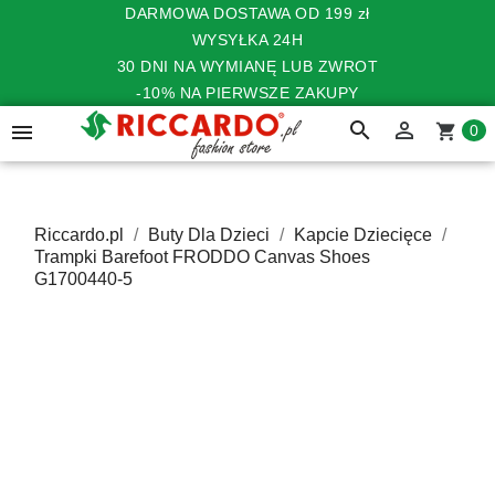
DARMOWA DOSTAWA OD 199 zł
WYSYŁKA 24H
30 DNI NA WYMIANĘ LUB ZWROT
-10% NA PIERWSZE ZAKUPY
search


shopping_cart
0
Riccardo.pl
Buty Dla Dzieci
Kapcie Dziecięce
Trampki Barefoot FRODDO Canvas Shoes
G1700440-5