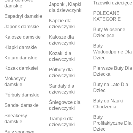
Trzewiki dziecięce
Japonki, Klapki
damskie
dla dziewczynki
POLECANE
Espadryl damskie
KATEGORIE
Kapcie dla
Japonk damskie
dziewczynki
Buty Wiosenne
Dziecięce
Kalosze damskie
Kalosze dla
dziewczynki
Buty
Klapki damskie
Wodoodporne Dla
Kozaki dla
Koturn damskie
Dzieci
dziewczynki
Kozak damksiei
Pierwsze Buty Dla
Półbuty dla
Dziecka
dziewczynki
Mokasyny
damskie
Buty na Lato Dla
Sandały dla
Dzieci
dziewczynki
Półbuty damskie
Buty do Nauki
Śniegowce dla
Sandał damskie
Chodzenia
dziewczynki
Sneakersy
Buty
Trampki dla
damskie
Profilaktyczne Dla
dziewczynki
Dzieci
Buty sportowe