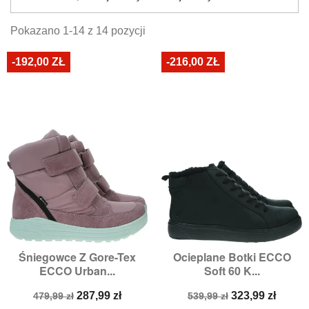
Pokazano 1-14 z 14 pozycji
-192,00 ZŁ
-216,00 ZŁ
Śniegowce Z Gore-Tex
Ocieplane Botki ECCO
ECCO Urban...
Soft 60 K...
Cena
Cena
Cena
Cena
287,99 zł
323,99 zł
479,99 zł
539,99 zł
podstawowa
podstawowa