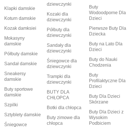
dziewczynki
Buty
Klapki damskie
Wodoodporne Dla
Kozaki dla
Koturn damskie
Dzieci
dziewczynki
Kozak damksiei
Pierwsze Buty Dla
Półbuty dla
Dziecka
dziewczynki
Mokasyny
damskie
Buty na Lato Dla
Sandały dla
Dzieci
dziewczynki
Półbuty damskie
Buty do Nauki
Śniegowce dla
Sandał damskie
Chodzenia
dziewczynki
Sneakersy
Buty
Trampki dla
damskie
Profilaktyczne Dla
dziewczynki
Dzieci
Buty sportowe
BUTY DLA
damskie
Buty Dla Dzieci
CHŁOPCA
Skórzane
Szpilki
Botki dla chłopca
Buty Dla Dzieci z
Sztyblety damskie
Buty zimowe dla
Wysokim
chłopca
Podbiciem
Śniegowce