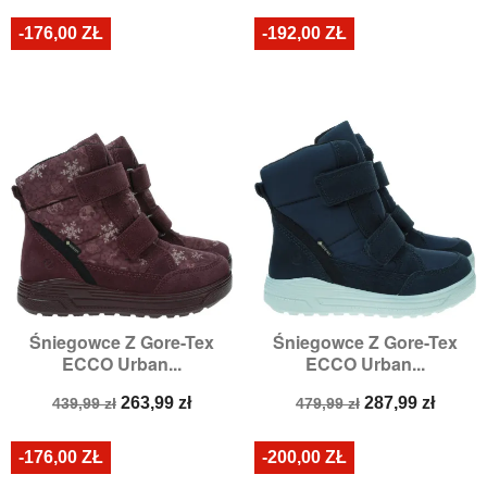
-176,00 ZŁ
-192,00 ZŁ
Śniegowce Z Gore-Tex
Śniegowce Z Gore-Tex
ECCO Urban...
ECCO Urban...
Cena
Cena
Cena
Cena
263,99 zł
287,99 zł
439,99 zł
479,99 zł
podstawowa
podstawowa
-176,00 ZŁ
-200,00 ZŁ