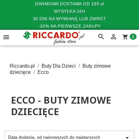
DARMOWA DOSTAWA OD 199 zł
WYSYŁKA 24H
30 DNI NA WYMIANĘ LUB ZWROT
-10% NA PIERWSZE ZAKUPY
search


shopping_cart
0
Riccardo.pl
Buty Dla Dzieci
Buty zimowe
dziecięce
Ecco
ECCO - BUTY ZIMOWE
DZIECIĘCE

Data dodania, od najnowszych do najstarszych