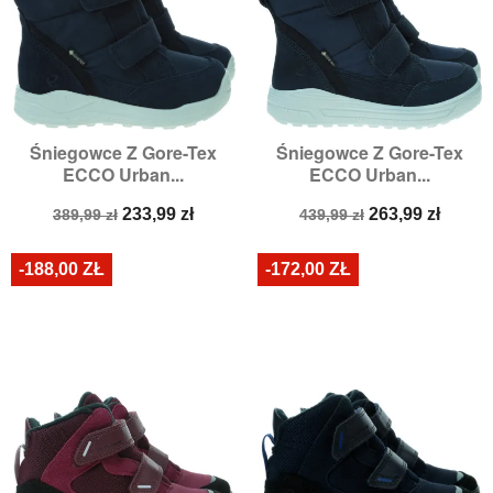
Śniegowce Z Gore-Tex
Śniegowce Z Gore-Tex
ECCO Urban...
ECCO Urban...
Cena
Cena
Cena
Cena
233,99 zł
263,99 zł
389,99 zł
439,99 zł
podstawowa
podstawowa
-188,00 ZŁ
-172,00 ZŁ