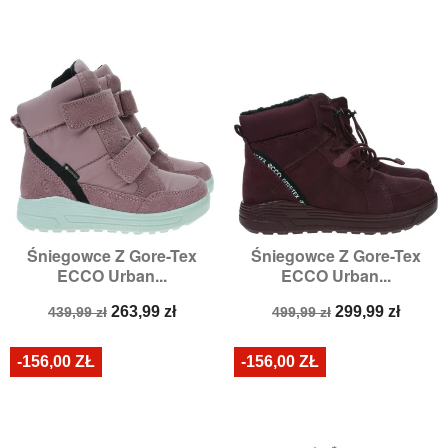
Śniegowce Z Gore-Tex
Śniegowce Z Gore-Tex
ECCO Urban...
ECCO Urban...
Cena
Cena
Cena
Cena
263,99 zł
299,99 zł
439,99 zł
499,99 zł
podstawowa
podstawowa
-156,00 ZŁ
-156,00 ZŁ