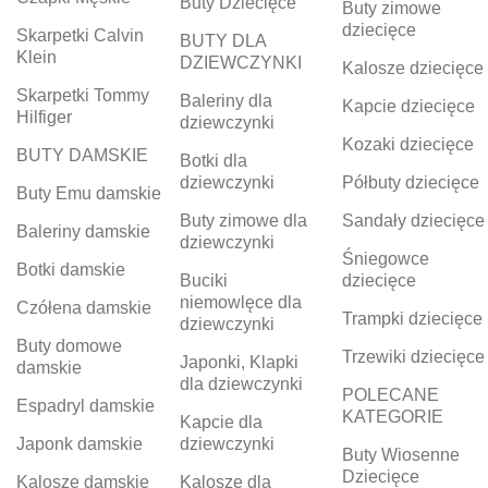
Buty Dziecięce
Buty zimowe
dziecięce
Skarpetki Calvin
BUTY DLA
Klein
DZIEWCZYNKI
Kalosze dziecięce
Skarpetki Tommy
Baleriny dla
Kapcie dziecięce
Hilfiger
dziewczynki
Kozaki dziecięce
BUTY DAMSKIE
Botki dla
dziewczynki
Półbuty dziecięce
Buty Emu damskie
Buty zimowe dla
Sandały dziecięce
Baleriny damskie
dziewczynki
Śniegowce
Botki damskie
Buciki
dziecięce
niemowlęce dla
Czółena damskie
Trampki dziecięce
dziewczynki
Buty domowe
Trzewiki dziecięce
Japonki, Klapki
damskie
dla dziewczynki
POLECANE
Espadryl damskie
KATEGORIE
Kapcie dla
Japonk damskie
dziewczynki
Buty Wiosenne
Dziecięce
Kalosze damskie
Kalosze dla