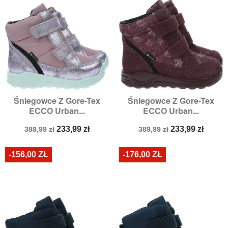
Śniegowce Z Gore-Tex
Śniegowce Z Gore-Tex
ECCO Urban...
ECCO Urban...
Cena
Cena
Cena
Cena
233,99 zł
233,99 zł
389,99 zł
389,99 zł
podstawowa
podstawowa
-156,00 ZŁ
-176,00 ZŁ