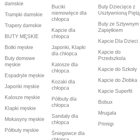
damskie
Buciki
Buty Dziecięce z
niemowlęce dla
Usztywnioną Piętą
Trampki damskie
chłopca
Buty ze Sztywnym
Trapery damskie
Kapcie dla
Zapiętkiem
BUTY MĘSKIE
chłopca
Kapcie Dla Dzieci
Botki męskie
Japonki, Klapki
Kapcie do
dla chłopca
Buty domowe
Przedszkola
męskie
Kalosze dla
Kapcie do Szkoły
chłopca
Espadryle męskie
Kapcie do Żłobka
Kozaki dla
Japonki męskie
chłopca
Kapcie Superfit
Kalosze męskie
Półbuty dla
Bobux
chłopca
Klapki męskie
Mrugała
Sandały dla
Mokasyny męskie
chłopca
Primigi
Półbuty męskie
Śniegowce dla
chłopca