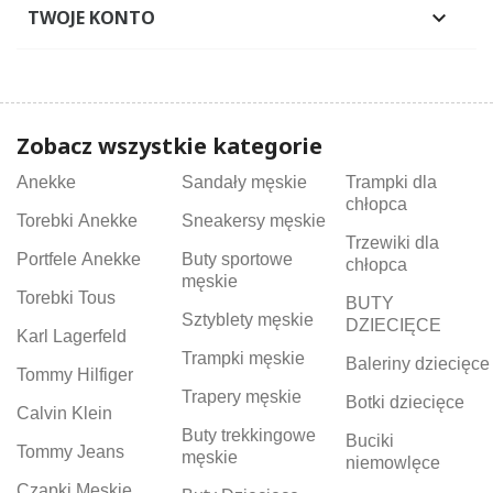
TWOJE KONTO

Zobacz wszystkie kategorie
Anekke
Sandały męskie
Trampki dla
chłopca
Torebki Anekke
Sneakersy męskie
Trzewiki dla
Portfele Anekke
Buty sportowe
chłopca
męskie
Torebki Tous
BUTY
Sztyblety męskie
DZIECIĘCE
Karl Lagerfeld
Trampki męskie
Baleriny dziecięce
Tommy Hilfiger
Trapery męskie
Botki dziecięce
Calvin Klein
Buty trekkingowe
Buciki
Tommy Jeans
męskie
niemowlęce
Czapki Męskie