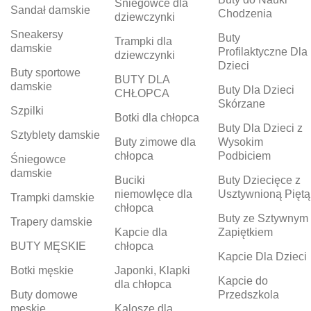
Śniegowce dla
Sandał damskie
Chodzenia
dziewczynki
Sneakersy
Buty
Trampki dla
damskie
Profilaktyczne Dla
dziewczynki
Dzieci
Buty sportowe
BUTY DLA
damskie
Buty Dla Dzieci
CHŁOPCA
Skórzane
Szpilki
Botki dla chłopca
Buty Dla Dzieci z
Sztyblety damskie
Buty zimowe dla
Wysokim
chłopca
Podbiciem
Śniegowce
damskie
Buciki
Buty Dziecięce z
niemowlęce dla
Usztywnioną Piętą
Trampki damskie
chłopca
Buty ze Sztywnym
Trapery damskie
Kapcie dla
Zapiętkiem
BUTY MĘSKIE
chłopca
Kapcie Dla Dzieci
Botki męskie
Japonki, Klapki
Kapcie do
dla chłopca
Buty domowe
Przedszkola
męskie
Kalosze dla