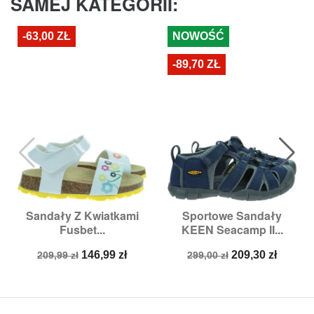
SAMEJ KATEGORII:
-63,00 ZŁ
NOWOŚĆ
-89,70 ZŁ
Sandały Z Kwiatkami
Sportowe Sandały
Fusbet...
KEEN Seacamp II...
Cena
Cena
Cena
Cena
146,99 zł
209,30 zł
209,99 zł
299,00 zł
podstawowa
podstawowa