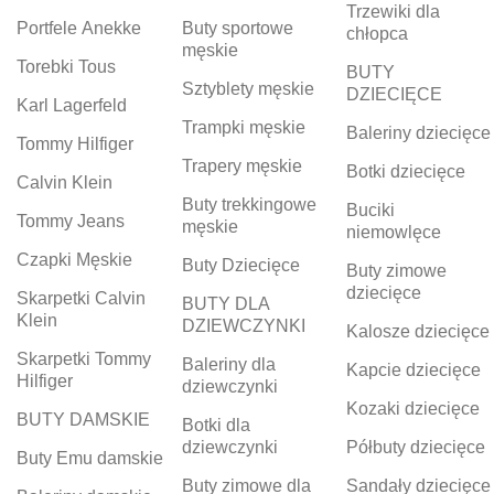
Trzewiki dla
Portfele Anekke
Buty sportowe
chłopca
męskie
Torebki Tous
BUTY
Sztyblety męskie
DZIECIĘCE
Karl Lagerfeld
Trampki męskie
Baleriny dziecięce
Tommy Hilfiger
Trapery męskie
Botki dziecięce
Calvin Klein
Buty trekkingowe
Buciki
Tommy Jeans
męskie
niemowlęce
Czapki Męskie
Buty Dziecięce
Buty zimowe
dziecięce
Skarpetki Calvin
BUTY DLA
Klein
DZIEWCZYNKI
Kalosze dziecięce
Skarpetki Tommy
Baleriny dla
Kapcie dziecięce
Hilfiger
dziewczynki
Kozaki dziecięce
BUTY DAMSKIE
Botki dla
dziewczynki
Półbuty dziecięce
Buty Emu damskie
Buty zimowe dla
Sandały dziecięce