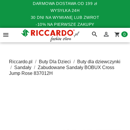
DARMOWA DOSTAWA OD 199 zł
WYSYŁKA 24H
30 DNI NA WYMIANĘ LUB ZWROT
-10% NA PIERWSZE ZAKUPY
search


shopping_cart
0
Riccardo.pl
Buty Dla Dzieci
Buty dla dziewczynki
Sandały
Zabudowane Sandały BOBUX Cross
Jump Rose 837012H