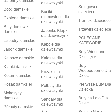
Baleriny damskie
dziewczynki
Śniegowce
Botki damskie
Buciki
dziecięce
niemowlęce dla
Czółena damskie
Trampki dziecięce
dziewczynki
Buty domowe
Trzewiki dziecięce
Japonki, Klapki
damskie
dla dziewczynki
POLECANE
Espadryl damskie
KATEGORIE
Kapcie dla
Japonk damskie
dziewczynki
Buty Wiosenne
Dziecięce
Kalosze damskie
Kalosze dla
dziewczynki
Buty
Klapki damskie
Wodoodporne Dla
Kozaki dla
Koturn damskie
Dzieci
dziewczynki
Kozak damksiei
Pierwsze Buty Dla
Półbuty dla
Dziecka
dziewczynki
Mokasyny
damskie
Buty na Lato Dla
Sandały dla
Dzieci
dziewczynki
Półbuty damskie
Buty do Nauki