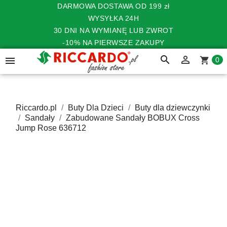
DARMOWA DOSTAWA OD 199 zł
WYSYŁKA 24H
30 DNI NA WYMIANĘ LUB ZWROT
-10% NA PIERWSZE ZAKUPY
search


shopping_cart
0
Riccardo.pl
Buty Dla Dzieci
Buty dla dziewczynki
Sandały
Zabudowane Sandały BOBUX Cross
Jump Rose 636712