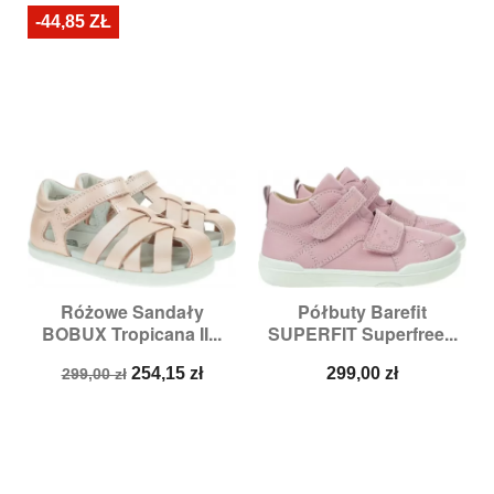
-44,85 ZŁ
Różowe Sandały
Półbuty Barefit
BOBUX Tropicana II...
SUPERFIT Superfree...
Cena
Cena
Cena
254,15 zł
299,00 zł
299,00 zł
podstawowa