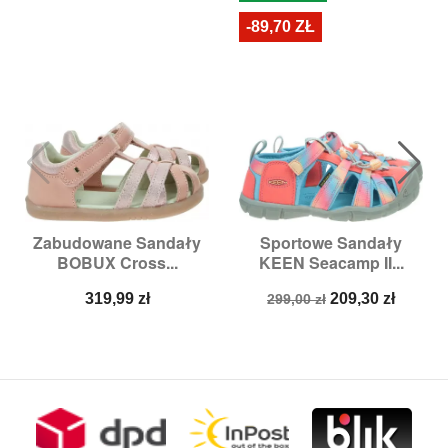
-89,70 ZŁ
Zabudowane Sandały
Sportowe Sandały
BOBUX Cross...
KEEN Seacamp II...
Cena
Cena
Cena
319,99 zł
209,30 zł
299,00 zł
podstawowa