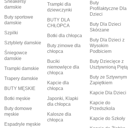
Sneakersy
Buty
Trampki dla
damskie
Profilaktyczne Dla
dziewczynki
Dzieci
Buty sportowe
BUTY DLA
damskie
Buty Dla Dzieci
CHŁOPCA
Skórzane
Szpilki
Botki dla chłopca
Buty Dla Dzieci z
Sztyblety damskie
Buty zimowe dla
Wysokim
chłopca
Podbiciem
Śniegowce
damskie
Buciki
Buty Dziecięce z
niemowlęce dla
Usztywnioną Piętą
Trampki damskie
chłopca
Buty ze Sztywnym
Trapery damskie
Kapcie dla
Zapiętkiem
BUTY MĘSKIE
chłopca
Kapcie Dla Dzieci
Botki męskie
Japonki, Klapki
Kapcie do
dla chłopca
Buty domowe
Przedszkola
męskie
Kalosze dla
Kapcie do Szkoły
chłopca
Espadryle męskie