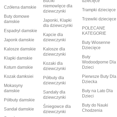
Buciki
dziecięce
niemowlęce dla
Czółena damskie
Trampki dziecięce
dziewczynki
Buty domowe
Trzewiki dziecięce
Japonki, Klapki
damskie
dla dziewczynki
POLECANE
Espadryl damskie
KATEGORIE
Kapcie dla
Japonk damskie
dziewczynki
Buty Wiosenne
Dziecięce
Kalosze damskie
Kalosze dla
dziewczynki
Buty
Klapki damskie
Wodoodporne Dla
Kozaki dla
Koturn damskie
Dzieci
dziewczynki
Kozak damksiei
Pierwsze Buty Dla
Półbuty dla
Dziecka
dziewczynki
Mokasyny
damskie
Buty na Lato Dla
Sandały dla
Dzieci
dziewczynki
Półbuty damskie
Buty do Nauki
Śniegowce dla
Sandał damskie
Chodzenia
dziewczynki