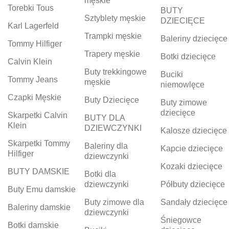
męskie
Torebki Tous
BUTY
Sztyblety męskie
DZIECIĘCE
Karl Lagerfeld
Trampki męskie
Baleriny dziecięce
Tommy Hilfiger
Trapery męskie
Botki dziecięce
Calvin Klein
Buty trekkingowe
Buciki
Tommy Jeans
męskie
niemowlęce
Czapki Męskie
Buty Dziecięce
Buty zimowe
dziecięce
Skarpetki Calvin
BUTY DLA
Klein
DZIEWCZYNKI
Kalosze dziecięce
Skarpetki Tommy
Baleriny dla
Kapcie dziecięce
Hilfiger
dziewczynki
Kozaki dziecięce
BUTY DAMSKIE
Botki dla
dziewczynki
Półbuty dziecięce
Buty Emu damskie
Buty zimowe dla
Sandały dziecięce
Baleriny damskie
dziewczynki
Śniegowce
Botki damskie