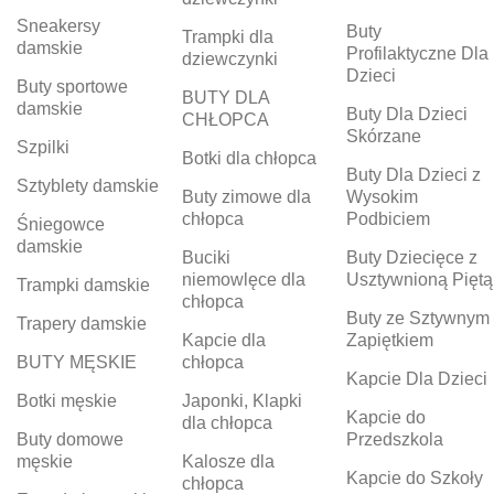
Sneakersy
Buty
Trampki dla
damskie
Profilaktyczne Dla
dziewczynki
Dzieci
Buty sportowe
BUTY DLA
damskie
Buty Dla Dzieci
CHŁOPCA
Skórzane
Szpilki
Botki dla chłopca
Buty Dla Dzieci z
Sztyblety damskie
Buty zimowe dla
Wysokim
chłopca
Podbiciem
Śniegowce
damskie
Buciki
Buty Dziecięce z
niemowlęce dla
Usztywnioną Piętą
Trampki damskie
chłopca
Buty ze Sztywnym
Trapery damskie
Kapcie dla
Zapiętkiem
BUTY MĘSKIE
chłopca
Kapcie Dla Dzieci
Botki męskie
Japonki, Klapki
Kapcie do
dla chłopca
Buty domowe
Przedszkola
męskie
Kalosze dla
Kapcie do Szkoły
chłopca