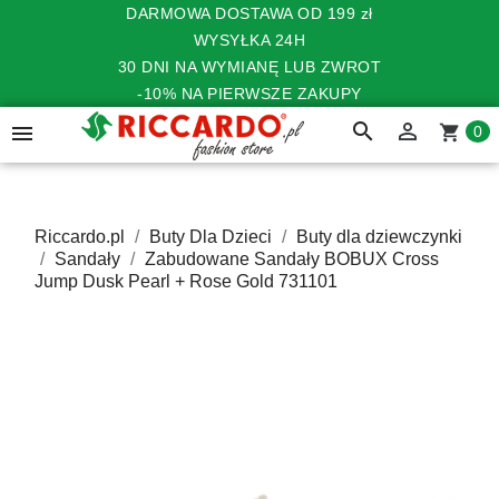
DARMOWA DOSTAWA OD 199 zł
WYSYŁKA 24H
30 DNI NA WYMIANĘ LUB ZWROT
-10% NA PIERWSZE ZAKUPY
search


shopping_cart
0
Riccardo.pl
Buty Dla Dzieci
Buty dla dziewczynki
Sandały
Zabudowane Sandały BOBUX Cross
Jump Dusk Pearl + Rose Gold 731101