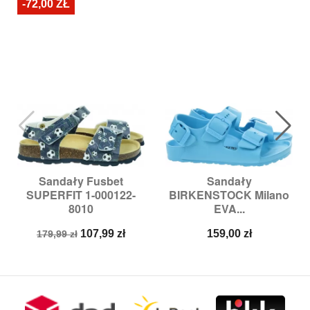
-72,00 ZŁ
Sandały Fusbet
Sandały
SUPERFIT 1-000122-
BIRKENSTOCK Milano
8010
EVA...
Cena
Cena
Cena
107,99 zł
159,00 zł
179,99 zł
podstawowa