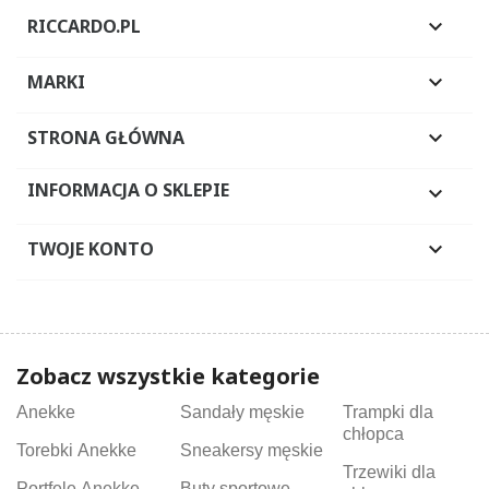
RICCARDO.PL

MARKI

STRONA GŁÓWNA

INFORMACJA O SKLEPIE

TWOJE KONTO

Zobacz wszystkie kategorie
Anekke
Sandały męskie
Trampki dla
chłopca
Torebki Anekke
Sneakersy męskie
Trzewiki dla
Portfele Anekke
Buty sportowe