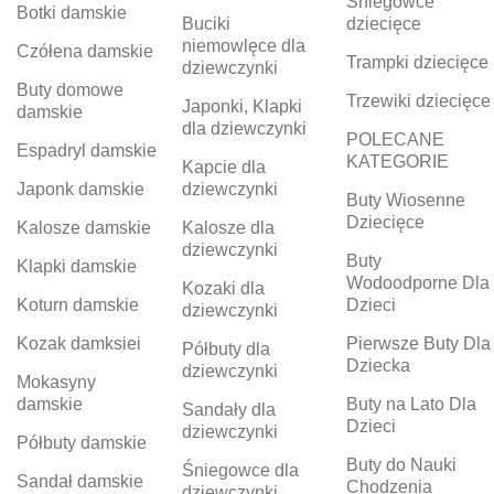
Śniegowce
Botki damskie
Buciki
dziecięce
niemowlęce dla
Czółena damskie
Trampki dziecięce
dziewczynki
Buty domowe
Trzewiki dziecięce
Japonki, Klapki
damskie
dla dziewczynki
POLECANE
Espadryl damskie
KATEGORIE
Kapcie dla
Japonk damskie
dziewczynki
Buty Wiosenne
Dziecięce
Kalosze damskie
Kalosze dla
dziewczynki
Buty
Klapki damskie
Wodoodporne Dla
Kozaki dla
Koturn damskie
Dzieci
dziewczynki
Kozak damksiei
Pierwsze Buty Dla
Półbuty dla
Dziecka
dziewczynki
Mokasyny
damskie
Buty na Lato Dla
Sandały dla
Dzieci
dziewczynki
Półbuty damskie
Buty do Nauki
Śniegowce dla
Sandał damskie
Chodzenia
dziewczynki