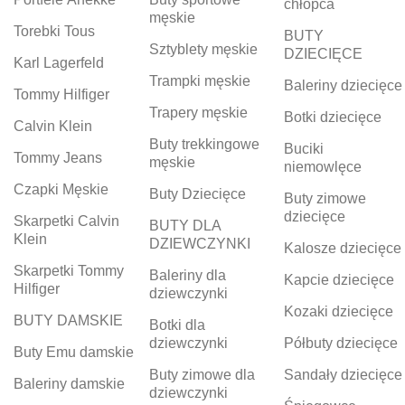
chłopca
męskie
Torebki Tous
BUTY
Sztyblety męskie
DZIECIĘCE
Karl Lagerfeld
Trampki męskie
Baleriny dziecięce
Tommy Hilfiger
Trapery męskie
Botki dziecięce
Calvin Klein
Buty trekkingowe
Buciki
Tommy Jeans
męskie
niemowlęce
Czapki Męskie
Buty Dziecięce
Buty zimowe
dziecięce
Skarpetki Calvin
BUTY DLA
Klein
DZIEWCZYNKI
Kalosze dziecięce
Skarpetki Tommy
Baleriny dla
Kapcie dziecięce
Hilfiger
dziewczynki
Kozaki dziecięce
BUTY DAMSKIE
Botki dla
dziewczynki
Półbuty dziecięce
Buty Emu damskie
Buty zimowe dla
Sandały dziecięce
Baleriny damskie
dziewczynki