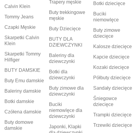
Trapery męskie
Botki dziecięce
Calvin Klein
Buty trekkingowe
Buciki
Tommy Jeans
męskie
niemowlęce
Czapki Męskie
Buty Dziecięce
Buty zimowe
dziecięce
Skarpetki Calvin
BUTY DLA
Klein
DZIEWCZYNKI
Kalosze dziecięce
Skarpetki Tommy
Baleriny dla
Kapcie dziecięce
Hilfiger
dziewczynki
Kozaki dziecięce
BUTY DAMSKIE
Botki dla
dziewczynki
Półbuty dziecięce
Buty Emu damskie
Buty zimowe dla
Sandały dziecięce
Baleriny damskie
dziewczynki
Śniegowce
Botki damskie
Buciki
dziecięce
niemowlęce dla
Czółena damskie
Trampki dziecięce
dziewczynki
Buty domowe
Trzewiki dziecięce
Japonki, Klapki
damskie
dla dziewczynki