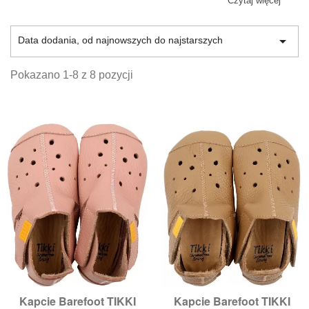
każdego dziecka, ponieważ zapewniają odpowiednie
Czytaj więcej
warunki do rozwoju. Dodatkowo sandały dziecięce Tikki
dla dziewczynki mają ciekawy design, za co pokochały je

Data dodania, od najnowszych do najstarszych
maluchy. Nasz
sklep z butami
proponuje szeroki wybór
tego obuwia, by każda dziewczynka znalazła coś dla
siebie.
Pokazano 1-8 z 8 pozycji
Kapcie Barefoot TIKKI
Kapcie Barefoot TIKKI