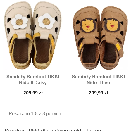
Sandały Barefoot TIKKI
Sandały Barefoot TIKKI
Nido II Daisy
Nido II Leo
Cena
Cena
209,99 zł
209,99 zł
Pokazano 1-8 z 8 pozycji
Sandały Tikki dla dziewczynki - to, co