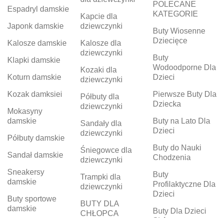
POLECANE
Espadryl damskie
KATEGORIE
Kapcie dla
Japonk damskie
dziewczynki
Buty Wiosenne
Dziecięce
Kalosze damskie
Kalosze dla
dziewczynki
Buty
Klapki damskie
Wodoodporne Dla
Kozaki dla
Koturn damskie
Dzieci
dziewczynki
Kozak damksiei
Pierwsze Buty Dla
Półbuty dla
Dziecka
dziewczynki
Mokasyny
damskie
Buty na Lato Dla
Sandały dla
Dzieci
dziewczynki
Półbuty damskie
Buty do Nauki
Śniegowce dla
Sandał damskie
Chodzenia
dziewczynki
Sneakersy
Buty
Trampki dla
damskie
Profilaktyczne Dla
dziewczynki
Dzieci
Buty sportowe
BUTY DLA
damskie
Buty Dla Dzieci
CHŁOPCA