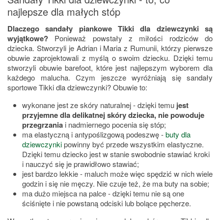
najlepsze dla małych stóp
Dlaczego sandały piankowe Tikki dla dziewczynki są
wyjątkowe?
Ponieważ powstały z miłości rodziców do
dziecka. Stworzyli je Adrian i Maria z Rumunii, którzy pierwsze
obuwie zaprojektowali z myślą o swoim dziecku. Dzięki temu
stworzyli obuwie barefoot, które jest najlepszym wyborem dla
każdego malucha. Czym jeszcze wyróżniają się sandały
sportowe Tikki dla dziewczynki? Obuwie to:
wykonane jest ze skóry naturalnej - dzięki temu
jest
przyjemne dla delikatnej skóry dziecka, nie powoduje
przegrzania
i nadmiernego pocenia się stóp;
ma elastyczną i antypoślizgową podeszwę -
buty dla
dziewczynki
powinny być przede wszystkim elastyczne.
Dzięki temu dziecko jest w stanie swobodnie stawiać kroki
i nauczyć się je prawidłowo stawiać;
jest bardzo lekkie - maluch może więc spędzić w nich wiele
godzin i się nie męczy. Nie czuje też, że ma buty na sobie;
ma dużo miejsca na palce - dzięki temu nie są one
ściśnięte i nie powstaną odciski lub bolące pęcherze.