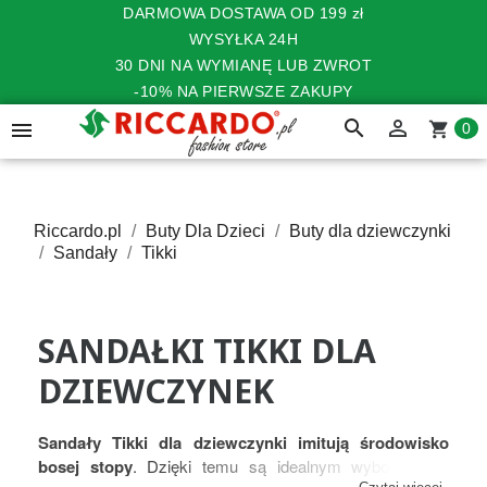
DARMOWA DOSTAWA OD 199 zł
WYSYŁKA 24H
30 DNI NA WYMIANĘ LUB ZWROT
-10% NA PIERWSZE ZAKUPY
search


shopping_cart
0
Riccardo.pl
Buty Dla Dzieci
Buty dla dziewczynki
Sandały
Tikki
SANDAŁKI TIKKI DLA
DZIEWCZYNEK
Sandały Tikki dla dziewczynki imitują środowisko
bosej stopy
. Dzięki temu są idealnym wyborem dla