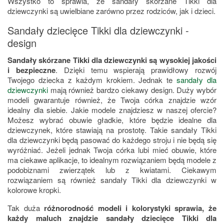
Wszystko to sprawia, że sandały skórzane Tikki dla
dziewczynki są uwielbiane zarówno przez rodziców, jak i dzieci.
Sandały dziecięce Tikki dla dziewczynki -
design
Sandały skórzane Tikki dla dziewczynki są wysokiej jakości
i bezpieczne
. Dzięki temu wspierają prawidłowy rozwój
Twojego dziecka z każdym krokiem. Jednak te
sandały dla
dziewczynki
mają również bardzo ciekawy design. Duży wybór
modeli gwarantuje również, że Twoja córka znajdzie wzór
idealny dla siebie. Jakie modele znajdziesz w naszej ofercie?
Możesz wybrać obuwie gładkie, które będzie idealne dla
dziewczynek, które stawiają na prostotę. Takie sandały Tikki
dla dziewczynki będą pasować do każdego stroju i nie będą się
wyróżniać. Jeżeli jednak Twoja córka lubi mieć obuwie, które
ma ciekawe aplikacje, to idealnym rozwiązaniem będą modele z
podobiznami zwierzątek lub z kwiatami. Ciekawym
rozwiązaniem są również sandały Tikki dla dziewczynki w
kolorowe kropki.
Tak duża
różnorodność modeli i kolorystyki sprawia, że
każdy maluch znajdzie sandały dziecięce Tikki dla