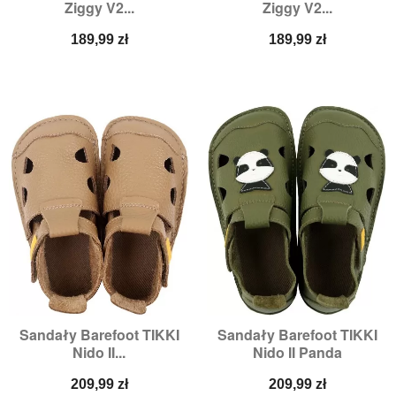
Ziggy V2...
Ziggy V2...
Cena
Cena
189,99 zł
189,99 zł
Sandały Barefoot TIKKI
Sandały Barefoot TIKKI
Nido II...
Nido II Panda
Cena
Cena
209,99 zł
209,99 zł