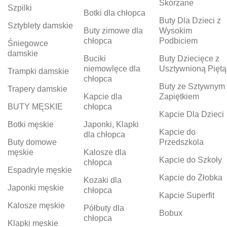
Skórzane
Szpilki
Botki dla chłopca
Buty Dla Dzieci z
Sztyblety damskie
Buty zimowe dla
Wysokim
chłopca
Podbiciem
Śniegowce
damskie
Buciki
Buty Dziecięce z
niemowlęce dla
Usztywnioną Piętą
Trampki damskie
chłopca
Buty ze Sztywnym
Trapery damskie
Kapcie dla
Zapiętkiem
BUTY MĘSKIE
chłopca
Kapcie Dla Dzieci
Botki męskie
Japonki, Klapki
Kapcie do
dla chłopca
Buty domowe
Przedszkola
męskie
Kalosze dla
Kapcie do Szkoły
chłopca
Espadryle męskie
Kapcie do Żłobka
Kozaki dla
Japonki męskie
chłopca
Kapcie Superfit
Kalosze męskie
Półbuty dla
Bobux
chłopca
Klapki męskie