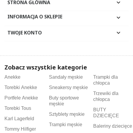
STRONA GŁÓWNA

INFORMACJA O SKLEPIE

TWOJE KONTO

Zobacz wszystkie kategorie
Anekke
Sandały męskie
Trampki dla
chłopca
Torebki Anekke
Sneakersy męskie
Trzewiki dla
Portfele Anekke
Buty sportowe
chłopca
męskie
Torebki Tous
BUTY
Sztyblety męskie
DZIECIĘCE
Karl Lagerfeld
Trampki męskie
Baleriny dziecięce
Tommy Hilfiger