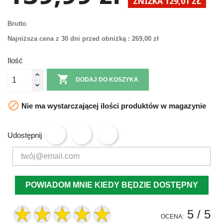
ZNIŻKA 129,01 ZŁ
Brutto
Najniższa cena z 30 dni przed obniżką :
269,00 zł
Ilość

DODAJ DO KOSZYKA

Nie ma wystarczającej ilości produktów w magazynie
Udostępnij
POWIADOM MNIE KIEDY BĘDZIE DOSTĘPNY
5
/ 5
OCENA: