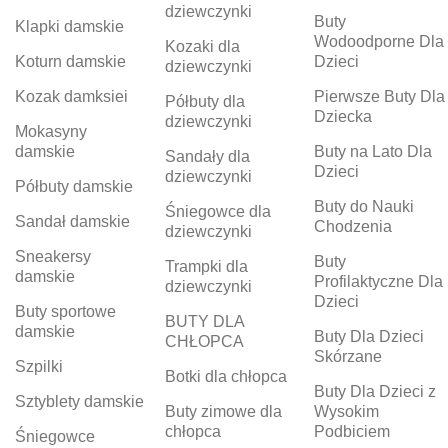
dziewczynki
Buty
Klapki damskie
Wodoodporne Dla
Kozaki dla
Koturn damskie
Dzieci
dziewczynki
Kozak damksiei
Pierwsze Buty Dla
Półbuty dla
Dziecka
dziewczynki
Mokasyny
damskie
Buty na Lato Dla
Sandały dla
Dzieci
dziewczynki
Półbuty damskie
Buty do Nauki
Śniegowce dla
Sandał damskie
Chodzenia
dziewczynki
Sneakersy
Buty
Trampki dla
damskie
Profilaktyczne Dla
dziewczynki
Dzieci
Buty sportowe
BUTY DLA
damskie
Buty Dla Dzieci
CHŁOPCA
Skórzane
Szpilki
Botki dla chłopca
Buty Dla Dzieci z
Sztyblety damskie
Buty zimowe dla
Wysokim
chłopca
Podbiciem
Śniegowce