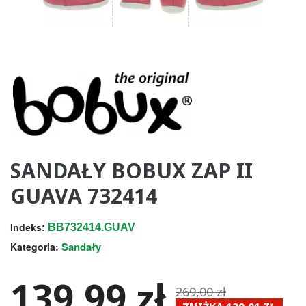
SANDAŁY BOBUX ZAP II
GUAVA 732414
BB732414.GUAV
Indeks:
Sandały
Kategoria:
139,99 zł
269,00 zł