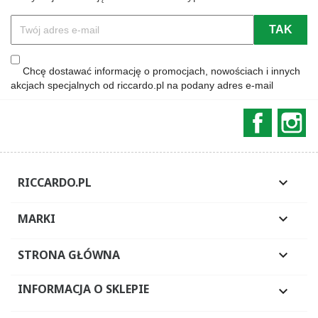
Chcę dostawać informację o promocjach, nowościach i innych
akcjach specjalnych od riccardo.pl na podany adres e-mail
Faceboo
In
RICCARDO.PL

MARKI

STRONA GŁÓWNA

INFORMACJA O SKLEPIE
