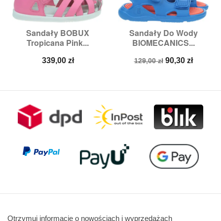
Sandały BOBUX
Sandały Do Wody
Tropicana Pink...
BIOMECANICS...
Cena
Cena
Cena
339,00 zł
90,30 zł
129,00 zł
podstawowa
Otrzymuj informację o nowościach i wyprzedażach