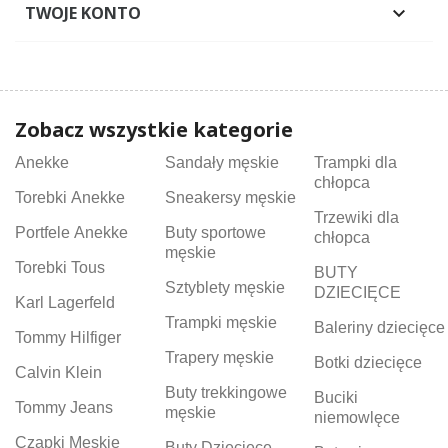
TWOJE KONTO

Zobacz wszystkie kategorie
Anekke
Sandały męskie
Trampki dla
chłopca
Torebki Anekke
Sneakersy męskie
Trzewiki dla
Portfele Anekke
Buty sportowe
chłopca
męskie
Torebki Tous
BUTY
Sztyblety męskie
DZIECIĘCE
Karl Lagerfeld
Trampki męskie
Baleriny dziecięce
Tommy Hilfiger
Trapery męskie
Botki dziecięce
Calvin Klein
Buty trekkingowe
Buciki
Tommy Jeans
męskie
niemowlęce
Czapki Męskie
Buty Dziecięce