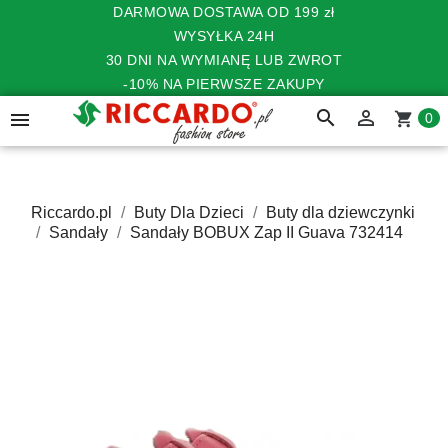
DARMOWA DOSTAWA OD 199 zł
WYSYŁKA 24H
30 DNI NA WYMIANĘ LUB ZWROT
-10% NA PIERWSZE ZAKUPY
search


shopping_cart
0
Riccardo.pl
Buty Dla Dzieci
Buty dla dziewczynki
Sandały
Sandały BOBUX Zap II Guava 732414