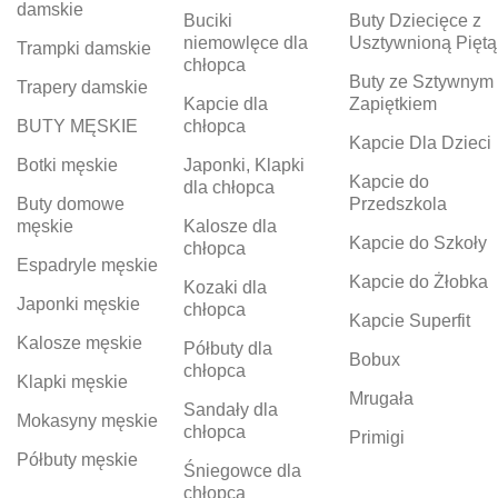
damskie
Buciki
Buty Dziecięce z
niemowlęce dla
Usztywnioną Piętą
Trampki damskie
chłopca
Buty ze Sztywnym
Trapery damskie
Kapcie dla
Zapiętkiem
BUTY MĘSKIE
chłopca
Kapcie Dla Dzieci
Botki męskie
Japonki, Klapki
Kapcie do
dla chłopca
Buty domowe
Przedszkola
męskie
Kalosze dla
Kapcie do Szkoły
chłopca
Espadryle męskie
Kapcie do Żłobka
Kozaki dla
Japonki męskie
chłopca
Kapcie Superfit
Kalosze męskie
Półbuty dla
Bobux
chłopca
Klapki męskie
Mrugała
Sandały dla
Mokasyny męskie
chłopca
Primigi
Półbuty męskie
Śniegowce dla
chłopca