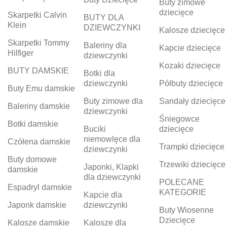
Buty zimowe
dziecięce
Skarpetki Calvin
BUTY DLA
Klein
DZIEWCZYNKI
Kalosze dziecięce
Skarpetki Tommy
Baleriny dla
Kapcie dziecięce
Hilfiger
dziewczynki
Kozaki dziecięce
BUTY DAMSKIE
Botki dla
dziewczynki
Półbuty dziecięce
Buty Emu damskie
Buty zimowe dla
Sandały dziecięce
Baleriny damskie
dziewczynki
Śniegowce
Botki damskie
Buciki
dziecięce
niemowlęce dla
Czółena damskie
Trampki dziecięce
dziewczynki
Buty domowe
Trzewiki dziecięce
Japonki, Klapki
damskie
dla dziewczynki
POLECANE
Espadryl damskie
KATEGORIE
Kapcie dla
Japonk damskie
dziewczynki
Buty Wiosenne
Dziecięce
Kalosze damskie
Kalosze dla