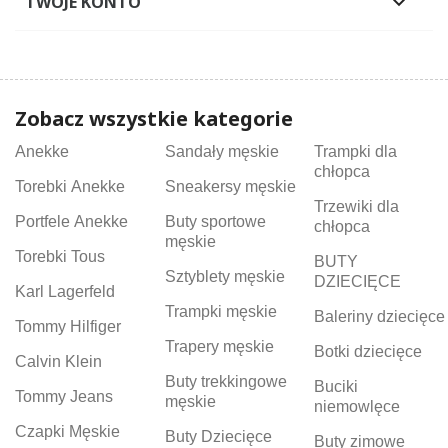
TWOJE KONTO

Zobacz wszystkie kategorie
Anekke
Sandały męskie
Trampki dla
chłopca
Torebki Anekke
Sneakersy męskie
Trzewiki dla
Portfele Anekke
Buty sportowe
chłopca
męskie
Torebki Tous
BUTY
Sztyblety męskie
DZIECIĘCE
Karl Lagerfeld
Trampki męskie
Baleriny dziecięce
Tommy Hilfiger
Trapery męskie
Botki dziecięce
Calvin Klein
Buty trekkingowe
Buciki
Tommy Jeans
męskie
niemowlęce
Czapki Męskie
Buty Dziecięce
Buty zimowe