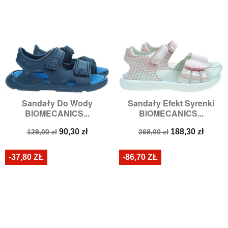
Sandały Do Wody
Sandały Efekt Syrenki
BIOMECANICS...
BIOMECANICS...
Cena
Cena
Cena
Cena
90,30 zł
188,30 zł
129,00 zł
269,00 zł
podstawowa
podstawowa
-37,80 ZŁ
-86,70 ZŁ