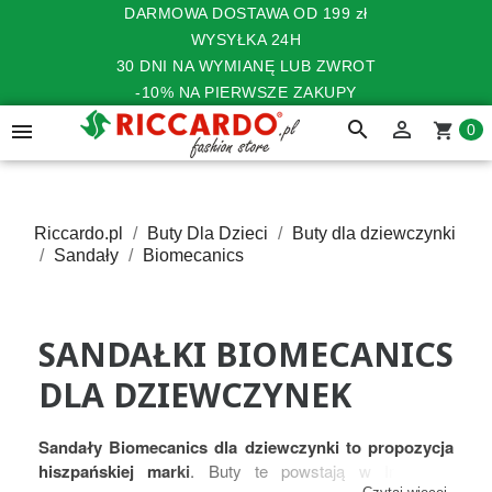
DARMOWA DOSTAWA OD 199 zł
WYSYŁKA 24H
30 DNI NA WYMIANĘ LUB ZWROT
-10% NA PIERWSZE ZAKUPY
search


shopping_cart
0
Riccardo.pl
Buty Dla Dzieci
Buty dla dziewczynki
Sandały
Biomecanics
SANDAŁKI BIOMECANICS
DLA DZIEWCZYNEK
Sandały Biomecanics dla dziewczynki to propozycja
hiszpańskiej marki
. Buty te powstają w Instytucie