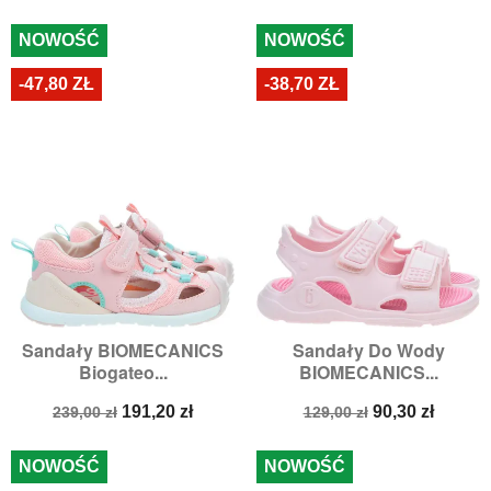
podstawowa
podstawowa
NOWOŚĆ
NOWOŚĆ
-47,80 ZŁ
-38,70 ZŁ
Sandały BIOMECANICS
Sandały Do Wody
Biogateo...
BIOMECANICS...
Cena
Cena
Cena
Cena
191,20 zł
90,30 zł
239,00 zł
129,00 zł
podstawowa
podstawowa
NOWOŚĆ
NOWOŚĆ