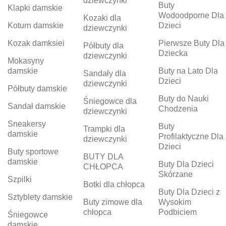
dziewczynki
Buty
Klapki damskie
Wodoodporne Dla
Kozaki dla
Koturn damskie
Dzieci
dziewczynki
Kozak damksiei
Pierwsze Buty Dla
Półbuty dla
Dziecka
dziewczynki
Mokasyny
damskie
Buty na Lato Dla
Sandały dla
Dzieci
dziewczynki
Półbuty damskie
Buty do Nauki
Śniegowce dla
Sandał damskie
Chodzenia
dziewczynki
Sneakersy
Buty
Trampki dla
damskie
Profilaktyczne Dla
dziewczynki
Dzieci
Buty sportowe
BUTY DLA
damskie
Buty Dla Dzieci
CHŁOPCA
Skórzane
Szpilki
Botki dla chłopca
Buty Dla Dzieci z
Sztyblety damskie
Buty zimowe dla
Wysokim
chłopca
Podbiciem
Śniegowce
damskie