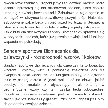
dwóch rozwiązaniach. Proponujemy zabudowane modele, które
idealnie sprawdzą się dla młodszych pociech, które dopiero
uczą się stawiać pierwsze kroki. Zabudowana pięta będzie im
pomagać w utrzymaniu prawidłowej pozycji stóp. Natomiast
zabudowane palce będą chronić przed kontuzjami. Jednak
w
ofercie znajdziesz też modele z odkrytą piętą lub palcami
.
Takie buty dla dziewczynki sandały Biomecanics sprawdzą się
w przypadku pociech, które już pewnie stawiają kroki i takiego
wsparcia nie potrzebują.
Sandały sportowe Biomecanics dla
dziewczynki - różnorodność wzorów i kolorów
Sandały sportowe Biomecanics dla dziewczynki to bogactwo
wzorów i kolorów, więc z pewnością znajdziesz coś dla
swojego dziecka. Jeżeli maluch lubi gładkie buty, to znajdziesz
takie w naszej ofercie. A jeżeli woli mieć na obuwiu jakieś
ozdoby, to modele z błyszczącymi elementami, w
geometryczne wzory czy z mozaiką będą odpowiednie.
Dodatkowo
obuwie dostępne jest w różnych kolorach,
takich jak róż, błękit czy granat
. Dzięki temu dopasujesz buty
do garderoby swojego dziecka.