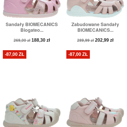
Sandały BIOMECANICS
Zabudowane Sandały
Biogateo...
BIOMECANICS...
Cena
Cena
Cena
Cena
188,30 zł
202,99 zł
269,00 zł
289,99 zł
podstawowa
podstawowa
-87,00 ZŁ
-87,00 ZŁ