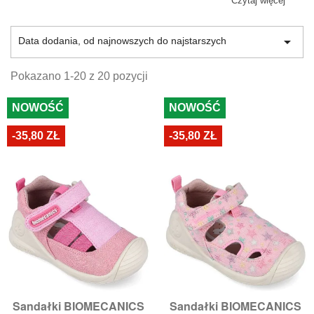
Biomechaniki w Walencji, gdzie prowadzone są liczne
Czytaj więcej
badania i analizy. To właśnie dzięki nim marka ta tworzy
buty dla dziewczynki
, które wspierają prawidłowy rozwój

Data dodania, od najnowszych do najstarszych
z każdym krokiem. W naszej ofercie znajdziesz sandały
dziecięce Biomecanics dla dziewczynki w wielu
modelach, więc z pewnością znajdziesz te, które
Pokazano 1-20 z 20 pozycji
spodobają się Twojemu dziecku.
NOWOŚĆ
NOWOŚĆ
-35,80 ZŁ
-35,80 ZŁ
Sandałki BIOMECANICS
Sandałki BIOMECANICS