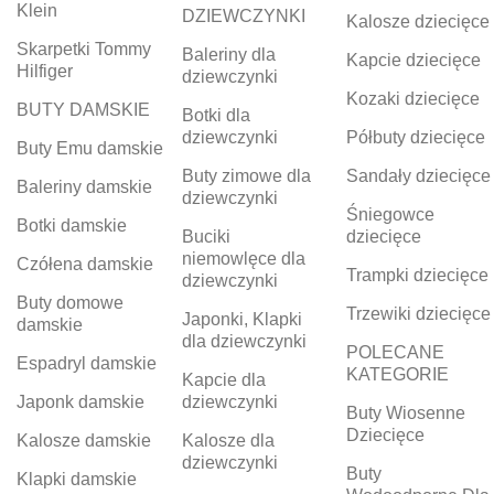
Klein
DZIEWCZYNKI
Kalosze dziecięce
Skarpetki Tommy
Baleriny dla
Kapcie dziecięce
Hilfiger
dziewczynki
Kozaki dziecięce
BUTY DAMSKIE
Botki dla
dziewczynki
Półbuty dziecięce
Buty Emu damskie
Buty zimowe dla
Sandały dziecięce
Baleriny damskie
dziewczynki
Śniegowce
Botki damskie
Buciki
dziecięce
niemowlęce dla
Czółena damskie
Trampki dziecięce
dziewczynki
Buty domowe
Trzewiki dziecięce
Japonki, Klapki
damskie
dla dziewczynki
POLECANE
Espadryl damskie
KATEGORIE
Kapcie dla
Japonk damskie
dziewczynki
Buty Wiosenne
Dziecięce
Kalosze damskie
Kalosze dla
dziewczynki
Buty
Klapki damskie