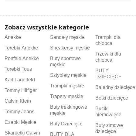
Zobacz wszystkie kategorie
Anekke
Sandały męskie
Trampki dla
chłopca
Torebki Anekke
Sneakersy męskie
Trzewiki dla
Portfele Anekke
Buty sportowe
chłopca
męskie
Torebki Tous
BUTY
Sztyblety męskie
DZIECIĘCE
Karl Lagerfeld
Trampki męskie
Baleriny dziecięce
Tommy Hilfiger
Trapery męskie
Botki dziecięce
Calvin Klein
Buty trekkingowe
Buciki
Tommy Jeans
męskie
niemowlęce
Czapki Męskie
Buty Dziecięce
Buty zimowe
dziecięce
Skarpetki Calvin
BUTY DLA