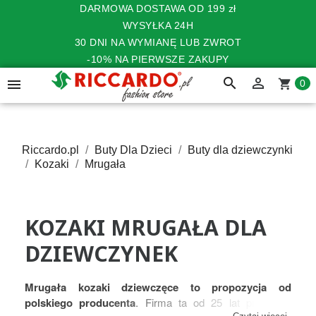
DARMOWA DOSTAWA OD 199 zł
WYSYŁKA 24H
30 DNI NA WYMIANĘ LUB ZWROT
-10% NA PIERWSZE ZAKUPY
search


shopping_cart
0
Riccardo.pl
Buty Dla Dzieci
Buty dla dziewczynki
Kozaki
Mrugała
KOZAKI MRUGAŁA DLA
DZIEWCZYNEK
Mrugała kozaki dziewczęce to propozycja od
polskiego producenta
. Firma ta od 25 lat produkuje