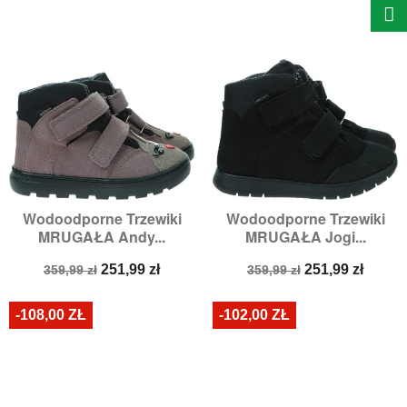
Wodoodporne Trzewiki
Wodoodporne Trzewiki
MRUGAŁA Andy...
MRUGAŁA Jogi...
Cena
Cena
Cena
Cena
251,99 zł
251,99 zł
359,99 zł
359,99 zł
podstawowa
podstawowa
-108,00 ZŁ
-102,00 ZŁ