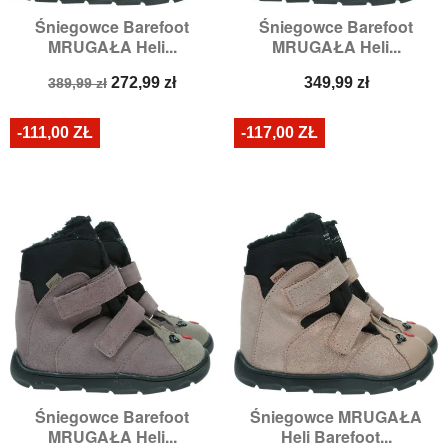
Śniegowce Barefoot
Śniegowce Barefoot
MRUGAŁA Heli...
MRUGAŁA Heli...
Cena
Cena
Cena
272,99 zł
349,99 zł
389,99 zł
podstawowa
-111,00 ZŁ
-117,00 ZŁ
Śniegowce Barefoot
Śniegowce MRUGAŁA
MRUGAŁA Heli...
Heli Barefoot...