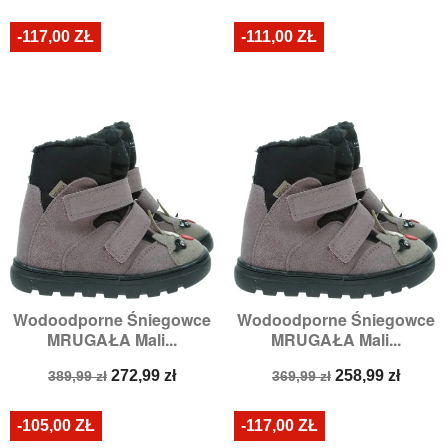
podstawowa
-117,00 ZŁ
-111,00 ZŁ
Wodoodporne Śniegowce
Wodoodporne Śniegowce
MRUGAŁA Mali...
MRUGAŁA Mali...
Cena
Cena
Cena
Cena
272,99 zł
258,99 zł
389,99 zł
369,99 zł
podstawowa
podstawowa
-105,00 ZŁ
-117,00 ZŁ