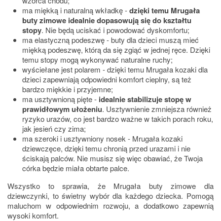
wzorca chodu;
ma miękką i naturalną wkładkę -
dzięki temu Mrugała
buty zimowe idealnie dopasowują się do kształtu
stopy
. Nie będą uciskać i powodować dyskomfortu;
ma elastyczną podeszwę - buty dla dzieci muszą mieć
miękką podeszwę, którą da się zgiąć w jednej ręce. Dzięki
temu stopy mogą wykonywać naturalne ruchy;
wyściełane jest polarem - dzięki temu Mrugała kozaki dla
dzieci zapewniają odpowiedni komfort cieplny, są też
bardzo miękkie i przyjemne;
ma usztywnioną pięte -
idealnie stabilizuje stopę w
prawidłowym ułożeniu
. Usztywnienie zmniejsza również
ryzyko urazów, co jest bardzo ważne w takich porach roku,
jak jesień czy zima;
ma szeroki i usztywniony nosek - Mrugała kozaki
dziewczęce, dzięki temu chronią przed urazami i nie
ściskają palców. Nie musisz się więc obawiać, że Twoja
córka będzie miała obtarte palce.
Wszystko to sprawia, że Mrugała buty zimowe dla
dziewczynki, to świetny wybór dla każdego dziecka. Pomogą
maluchom w odpowiednim rozwoju, a dodatkowo zapewnią
wysoki komfort.