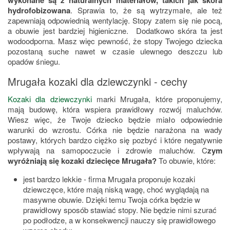
hydrofobizowana
.
Sprawia to, że są wytrzymałe, ale też
zapewniają odpowiednią wentylację. Stopy zatem się nie pocą,
a obuwie jest bardziej higieniczne. Dodatkowo skóra ta jest
wodoodporna. Masz więc pewność, że stopy Twojego dziecka
pozostaną suche nawet w czasie ulewnego deszczu lub
opadów śniegu.
Mrugała kozaki dla dziewczynki - cechy
Kozaki dla dziewczynki
marki Mrugała, które proponujemy,
mają budowę, która wspiera prawidłowy rozwój maluchów.
Wiesz więc, że Twoje dziecko będzie miało odpowiednie
warunki do wzrostu. Córka nie będzie narażona na wady
postawy, których bardzo ciężko się pozbyć i które negatywnie
wpływają na samopoczucie i zdrowie maluchów. C
zym
wyróżniają się kozaki dziecięce Mrugała?
To obuwie, które:
jest bardzo lekkie - firma Mrugała proponuje kozaki
dziewczęce, które mają niską wagę, choć wyglądają na
masywne obuwie. Dzięki temu Twoja córka będzie w
prawidłowy sposób stawiać stopy. Nie będzie nimi szurać
po podłodze, a w konsekwencji nauczy się prawidłowego