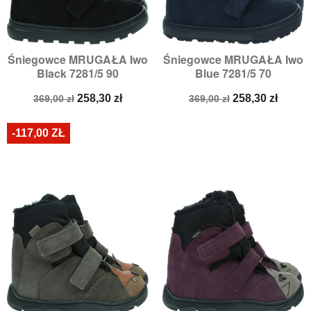
Śniegowce MRUGAŁA Iwo
Śniegowce MRUGAŁA Iwo
Black 7281/5 90
Blue 7281/5 70
Cena
Cena
Cena
Cena
258,30 zł
258,30 zł
369,00 zł
369,00 zł
podstawowa
podstawowa
-117,00 ZŁ