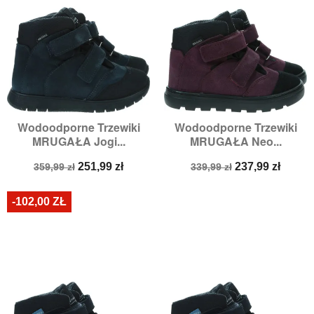
Wodoodporne Trzewiki
Wodoodporne Trzewiki
MRUGAŁA Jogi...
MRUGAŁA Neo...
Cena
Cena
Cena
Cena
251,99 zł
237,99 zł
359,99 zł
339,99 zł
podstawowa
podstawowa
-102,00 ZŁ