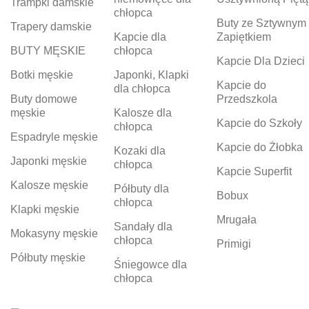
Trampki damskie
chłopca
Buty ze Sztywnym
Trapery damskie
Kapcie dla
Zapiętkiem
BUTY MĘSKIE
chłopca
Kapcie Dla Dzieci
Botki męskie
Japonki, Klapki
Kapcie do
dla chłopca
Buty domowe
Przedszkola
męskie
Kalosze dla
Kapcie do Szkoły
chłopca
Espadryle męskie
Kapcie do Żłobka
Kozaki dla
Japonki męskie
chłopca
Kapcie Superfit
Kalosze męskie
Półbuty dla
Bobux
chłopca
Klapki męskie
Mrugała
Sandały dla
Mokasyny męskie
chłopca
Primigi
Półbuty męskie
Śniegowce dla
chłopca