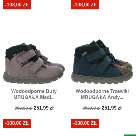
-108,00 ZŁ
-108,00 ZŁ
Wodoodporne Buty
Wodoodporne Trzewiki
MRUGAŁA Madi...
MRUGAŁA Andy...
Cena
Cena
Cena
Cena
251,99 zł
251,99 zł
359,99 zł
359,99 zł
podstawowa
podstawowa
-108,00 ZŁ
-108,00 ZŁ