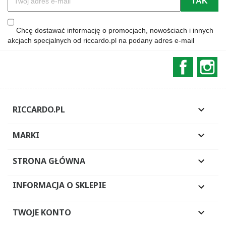
Chcę dostawać informację o promocjach, nowościach i innych
akcjach specjalnych od riccardo.pl na podany adres e-mail
Faceboo
In
RICCARDO.PL

MARKI

STRONA GŁÓWNA

INFORMACJA O SKLEPIE

TWOJE KONTO
