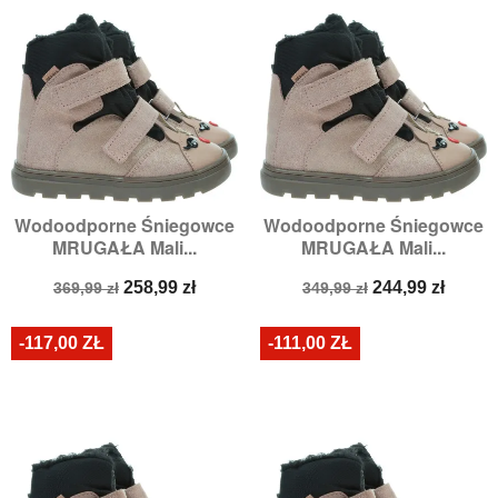
Wodoodporne Śniegowce
Wodoodporne Śniegowce
MRUGAŁA Mali...
MRUGAŁA Mali...
Cena
Cena
Cena
Cena
258,99 zł
244,99 zł
369,99 zł
349,99 zł
podstawowa
podstawowa
-117,00 ZŁ
-111,00 ZŁ