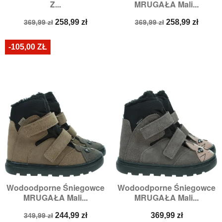
Z...
MRUGAŁA Mali...
Cena
Cena
Cena
Cena
258,99 zł
258,99 zł
369,99 zł
369,99 zł
podstawowa
podstawowa
-105,00 ZŁ
Wodoodporne Śniegowce
Wodoodporne Śniegowce
MRUGAŁA Mali...
MRUGAŁA Mali...
Cena
Cena
Cena
244,99 zł
369,99 zł
349,99 zł