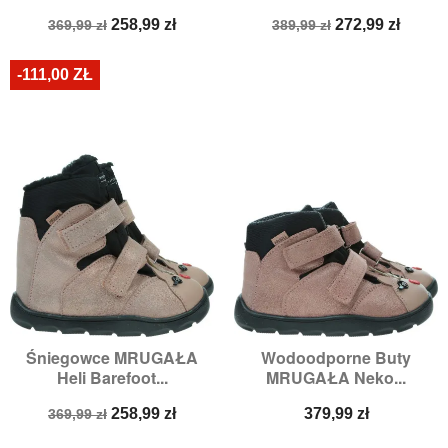
Cena
Cena
Cena
Cena
258,99 zł
272,99 zł
369,99 zł
389,99 zł
podstawowa
podstawowa
-111,00 ZŁ
Śniegowce MRUGAŁA
Wodoodporne Buty
Heli Barefoot...
MRUGAŁA Neko...
Cena
Cena
Cena
258,99 zł
379,99 zł
369,99 zł
podstawowa