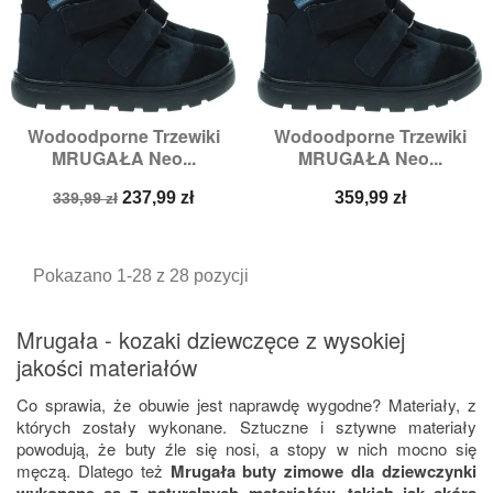
Wodoodporne Trzewiki
Wodoodporne Trzewiki
MRUGAŁA Neo...
MRUGAŁA Neo...
Cena
Cena
Cena
237,99 zł
359,99 zł
339,99 zł
podstawowa
Pokazano 1-28 z 28 pozycji
Mrugała - kozaki dziewczęce z wysokiej
jakości materiałów
Co sprawia, że obuwie jest naprawdę wygodne? Materiały, z
których zostały wykonane. Sztuczne i sztywne materiały
powodują, że buty źle się nosi, a stopy w nich mocno się
męczą. Dlatego też
Mrugała buty zimowe dla dziewczynki
wykonane są z naturalnych materiałów, takich jak skóra