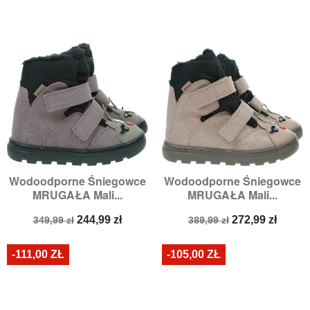
Wodoodporne Śniegowce
Wodoodporne Śniegowce
MRUGAŁA Mali...
MRUGAŁA Mali...
Cena
Cena
Cena
Cena
244,99 zł
272,99 zł
349,99 zł
389,99 zł
podstawowa
podstawowa
-111,00 ZŁ
-105,00 ZŁ