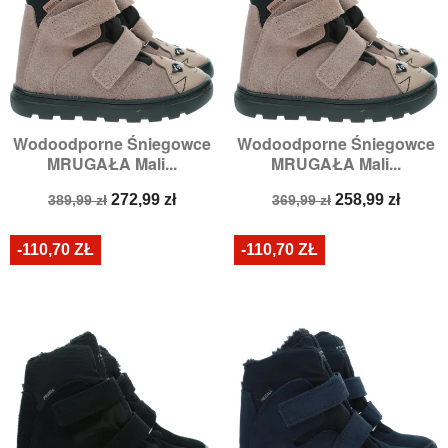
Wodoodporne Śniegowce
Wodoodporne Śniegowce
MRUGAŁA Mali...
MRUGAŁA Mali...
Cena
Cena
Cena
Cena
272,99 zł
258,99 zł
389,99 zł
369,99 zł
podstawowa
podstawowa
-110,70 ZŁ
-110,70 ZŁ