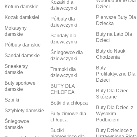
Wodoodporne Dla
Kozaki dla
Koturn damskie
Dzieci
dziewczynki
Kozak damksiei
Pierwsze Buty Dla
Półbuty dla
Dziecka
dziewczynki
Mokasyny
damskie
Buty na Lato Dla
Sandały dla
Dzieci
dziewczynki
Półbuty damskie
Buty do Nauki
Śniegowce dla
Sandał damskie
Chodzenia
dziewczynki
Sneakersy
Buty
Trampki dla
damskie
Profilaktyczne Dla
dziewczynki
Dzieci
Buty sportowe
BUTY DLA
damskie
Buty Dla Dzieci
CHŁOPCA
Skórzane
Szpilki
Botki dla chłopca
Buty Dla Dzieci z
Sztyblety damskie
Buty zimowe dla
Wysokim
chłopca
Podbiciem
Śniegowce
damskie
Buciki
Buty Dziecięce z
niemowlęce dla
Usztywnioną Piętą