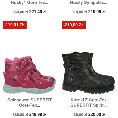
Husky1 Gore-Tex...
Husky Sympatex...
Cena
Cena
Cena
Cena
221,40 zł
219,99 zł
369,00 zł
319,99 zł
podstawowa
podstawowa
-119,01 ZŁ
-219,00 ZŁ
Śniegowce SUPERFIT
Kozaki Z Gore-Tex
Gore-Tex...
SUPERFIT Spirit...
Cena
Cena
Cena
Cena
249,99 zł
220,00 zł
369,00 zł
439,00 zł