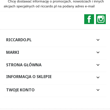
Chcę dostawać informację o promocjach, nowościach i innych
akcjach specjalnych od riccardo.pl na podany adres e-mail
Faceboo
In
RICCARDO.PL

MARKI

STRONA GŁÓWNA

INFORMACJA O SKLEPIE

TWOJE KONTO
