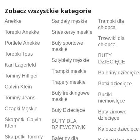
Zobacz wszystkie kategorie
Anekke
Sandały męskie
Trampki dla
chłopca
Torebki Anekke
Sneakersy męskie
Trzewiki dla
Portfele Anekke
Buty sportowe
chłopca
męskie
Torebki Tous
BUTY
Sztyblety męskie
DZIECIĘCE
Karl Lagerfeld
Trampki męskie
Baleriny dziecięce
Tommy Hilfiger
Trapery męskie
Botki dziecięce
Calvin Klein
Buty trekkingowe
Buciki
Tommy Jeans
męskie
niemowlęce
Czapki Męskie
Buty Dziecięce
Buty zimowe
dziecięce
Skarpetki Calvin
BUTY DLA
Klein
DZIEWCZYNKI
Kalosze dziecięce
Skarpetki Tommy
Baleriny dla
Kapcie dziecięce