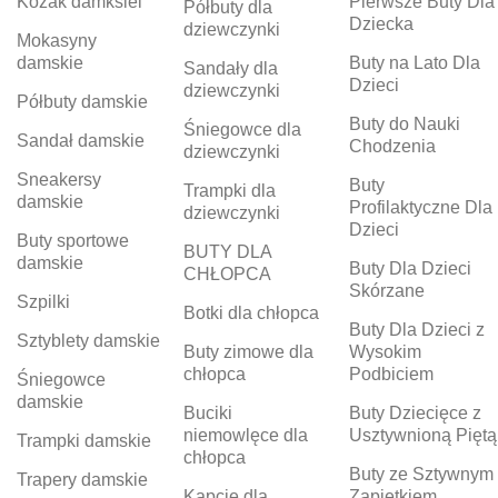
Kozak damksiei
Pierwsze Buty Dla
Półbuty dla
Dziecka
dziewczynki
Mokasyny
damskie
Buty na Lato Dla
Sandały dla
Dzieci
dziewczynki
Półbuty damskie
Buty do Nauki
Śniegowce dla
Sandał damskie
Chodzenia
dziewczynki
Sneakersy
Buty
Trampki dla
damskie
Profilaktyczne Dla
dziewczynki
Dzieci
Buty sportowe
BUTY DLA
damskie
Buty Dla Dzieci
CHŁOPCA
Skórzane
Szpilki
Botki dla chłopca
Buty Dla Dzieci z
Sztyblety damskie
Buty zimowe dla
Wysokim
chłopca
Podbiciem
Śniegowce
damskie
Buciki
Buty Dziecięce z
niemowlęce dla
Usztywnioną Piętą
Trampki damskie
chłopca
Buty ze Sztywnym
Trapery damskie
Kapcie dla
Zapiętkiem