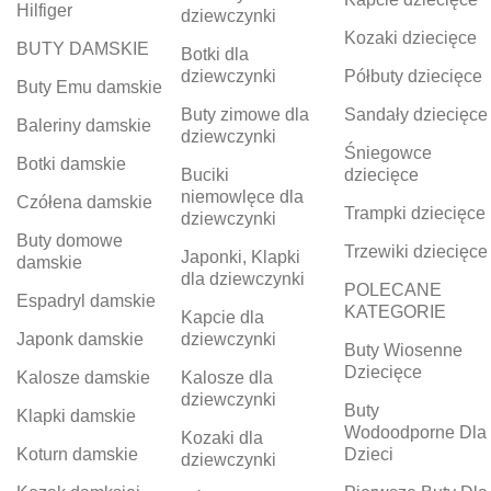
Hilfiger
dziewczynki
Kozaki dziecięce
BUTY DAMSKIE
Botki dla
dziewczynki
Półbuty dziecięce
Buty Emu damskie
Buty zimowe dla
Sandały dziecięce
Baleriny damskie
dziewczynki
Śniegowce
Botki damskie
Buciki
dziecięce
niemowlęce dla
Czółena damskie
Trampki dziecięce
dziewczynki
Buty domowe
Trzewiki dziecięce
Japonki, Klapki
damskie
dla dziewczynki
POLECANE
Espadryl damskie
KATEGORIE
Kapcie dla
Japonk damskie
dziewczynki
Buty Wiosenne
Dziecięce
Kalosze damskie
Kalosze dla
dziewczynki
Buty
Klapki damskie
Wodoodporne Dla
Kozaki dla
Koturn damskie
Dzieci
dziewczynki