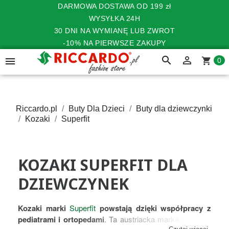
DARMOWA DOSTAWA OD 199 zł
WYSYŁKA 24H
30 DNI NA WYMIANĘ LUB ZWROT
-10% NA PIERWSZE ZAKUPY
search


shopping_cart
0
Riccardo.pl
Buty Dla Dzieci
Buty dla dziewczynki
Kozaki
Superfit
KOZAKI SUPERFIT DLA
DZIEWCZYNEK
Kozaki marki
Superfit
powstają dzięki współpracy z
pediatrami i ortopedami
. Ta austriacka marka od 70 lat