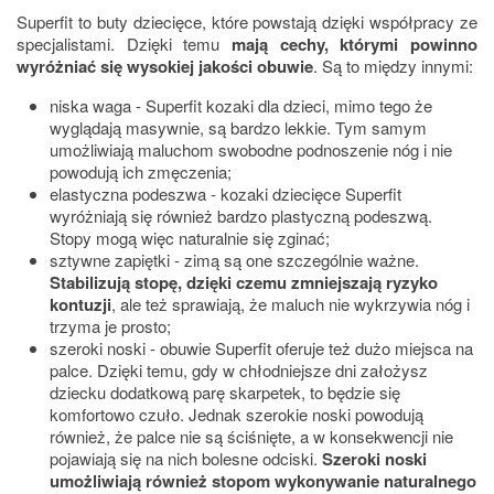
Superfit to buty dziecięce, które powstają dzięki współpracy ze
specjalistami. Dzięki temu
mają cechy, którymi powinno
wyróżniać się wysokiej jakości obuwie
. Są to między innymi:
niska waga - Superfit kozaki dla dzieci, mimo tego że
wyglądają masywnie, są bardzo lekkie. Tym samym
umożliwiają maluchom swobodne podnoszenie nóg i nie
powodują ich zmęczenia;
elastyczna podeszwa - kozaki dziecięce Superfit
wyróżniają się również bardzo plastyczną podeszwą.
Stopy mogą więc naturalnie się zginać;
sztywne zapiętki - zimą są one szczególnie ważne.
Stabilizują stopę, dzięki czemu zmniejszają ryzyko
kontuzji
, ale też sprawiają, że maluch nie wykrzywia nóg i
trzyma je prosto;
szeroki noski - obuwie Superfit oferuje też dużo miejsca na
palce. Dzięki temu, gdy w chłodniejsze dni założysz
dziecku dodatkową parę skarpetek, to będzie się
komfortowo czuło. Jednak szerokie noski powodują
również, że palce nie są ściśnięte, a w konsekwencji nie
pojawiają się na nich bolesne odciski.
Szeroki noski
umożliwiają również stopom wykonywanie naturalnego