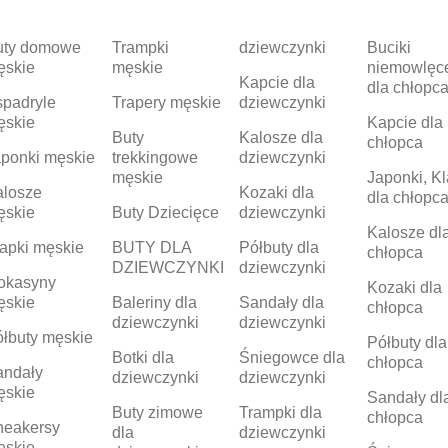
uty domowe
Trampki
dziewczynki
Buciki
ęskie
męskie
niemowlęc
Kapcie dla
dla chłopc
padryle
Trapery męskie
dziewczynki
ęskie
Kapcie dla
Buty
Kalosze dla
chłopca
ponki męskie
trekkingowe
dziewczynki
męskie
Japonki, Kl
alosze
Kozaki dla
dla chłopc
ęskie
Buty Dziecięce
dziewczynki
Kalosze dl
apki męskie
BUTY DLA
Półbuty dla
chłopca
DZIEWCZYNKI
dziewczynki
okasyny
Kozaki dla
ęskie
Baleriny dla
Sandały dla
chłopca
dziewczynki
dziewczynki
łbuty męskie
Półbuty dla
Botki dla
Śniegowce dla
chłopca
andały
dziewczynki
dziewczynki
ęskie
Sandały dl
Buty zimowe
Trampki dla
chłopca
neakersy
dla
dziewczynki
ęskie