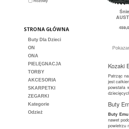
Różowy
Śni

S
AUSTR
Roz
Cen
459,0
STRONA GŁÓWNA
pod
Buty Dla Dzieci
ON
Pokazan
ONA
PIELĘGNACJA
Kozaki 
TORBY
Patrząc na
AKCESORIA
jest całki
powstała w
SKARPETKI
dziecięcyc
ZEGARKI
Buty Em
Kategorie
Odzież
Buty Emu 
nawet podc
powietrzu 