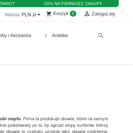
 ZWROT
-10% NA PIERWSZE ZAKUPY

shopping_cart

Koszyk
0
Zaloguj się
Waluta:
PLN zł
search
rby i Akcesoria
Anekke
ubi ciepło
. Firma ta produkuje obuwie, które na samym
ie powstawały po to, by ogrzać stopy surferów, którzy
ej obuwie to zyskało uznanie jako obuwie codzienne.