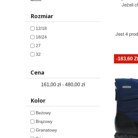
Jeżeli 
Rozmiar
12/18
Jest 4 pro
18/24
27
32
-183,60 Z
Cena
161,00 zł - 480,00 zł
Kolor
Beżowy
Brązowy
Granatowy