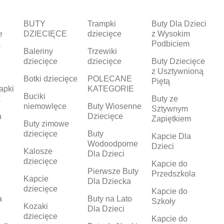
BUTY
Trampki
Buty Dla Dzieci
e
DZIECIĘCE
dziecięce
z Wysokim
a
Podbiciem
Baleriny
Trzewiki
dziecięce
dziecięce
Buty Dziecięce
z Usztywnioną
Botki dziecięce
POLECANE
Piętą
apki
KATEGORIE
Buciki
a
Buty ze
niemowlęce
Buty Wiosenne
Sztywnym
a
Dziecięce
Zapiętkiem
Buty zimowe
dziecięce
Buty
Kapcie Dla
Wodoodporne
Dzieci
Kalosze
Dla Dzieci
dziecięce
Kapcie do
Pierwsze Buty
Przedszkola
Kapcie
Dla Dziecka
dziecięce
Kapcie do
a
Buty na Lato
Szkoły
Kozaki
Dla Dzieci
dziecięce
Kapcie do