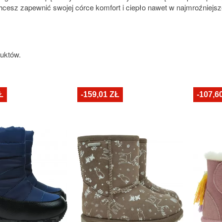
chcesz zapewnić swojej córce komfort i ciepło nawet w najmroźniejsz
duktów.
Ł
-159,01 ZŁ
-107,6