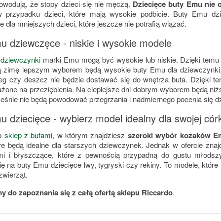
powodują, że stopy dzieci się nie męczą.
Dziecięce buty Emu nie o
w przypadku dzieci, które mają wysokie podbicie. Buty Emu dz
 dla mniejszych dzieci, które jeszcze nie potrafią wiązać.
u dziewczęce - niskie i wysokie modele
 dziewczynki
marki Emu mogą być wysokie lub niskie. Dzięki tem
 zimę lepszym wyborem będą wysokie buty Emu dla dziewczynki, 
ieg czy deszcz nie będzie dostawać się do wnętrza buta. Dzięki t
ażone na przeziębienia. Na cieplejsze dni dobrym wyborem będą ni
ześnie nie będą powodować przegrzania i nadmiernego pocenia się d
 dziecięce - wybierz model idealny dla swojej córk
to
sklep z butami
, w którym znajdziesz
szeroki wybór kozaków Em
re będą idealne dla starszych dziewczynek. Jednak w ofercie zna
i i błyszczące, które z pewnością przypadną do gustu młodszym
ię na buty Emu dziecięce lwy, tygryski czy rekiny. To modele, które
 zwierząt.
 do zapoznania się z całą ofertą sklepu Riccardo
.