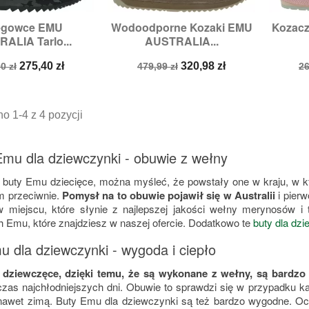
egowce EMU
Wodoodporne Kozaki EMU
Kozac

zybki podgląd
Szybki podgląd
ALIA Tarlo...
AUSTRALIA...
miary:
27,
32
Rozmiary:
27
R
a
Cena
Cena
Cena
C
275,40 zł
320,98 zł
0 zł
479,99 zł
26
stawowa
podstawowa
p
o 1-4 z 4 pozycji
Emu dla dziewczynki - obuwie z wełny
 buty Emu dziecięce, można myśleć, że powstały one w kraju, w k
em przeciwnie.
Pomysł na to obuwie pojawił się w Australii
i pierw
 miejscu, które słynie z najlepszej jakości wełny merynosów i
h Emu, które znajdziesz w naszej ofercie. Dodatkowo te
buty dla dz
u dla dziewczynki - wygoda i ciepło
dziewczęce, dzięki temu, że są wykonane z wełny, są bardzo 
zas najchłodniejszych dni. Obuwie to sprawdzi się w przypadku k
nawet zimą. Buty Emu dla dziewczynki są też bardzo wygodne. Oc