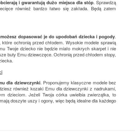
bcierają i gwarantują dużo miejsca dla stóp
. Sprawdzą
iecięce również bardzo łatwo się zakłada. Będą zatem
u
możesz dopasować je do upodobań dziecka i pogody
.
które ochronią przed chłodem. Wysokie modele sprawią
emu Twoje dziecko nie będzie miało mokrych skarpet i nie
ższe buty Emu dziewczęce. Ochronią przed chłodem stopy,
ziecka.
i
u dla dziewczynki
. Proponujemy klasyczne modele bez
jdziesz również kozaki Emu dla dziewczynki z nadrukami,
 dzieciom. Jeżeli Twoja córka uwielbia zwierzątka, to
 mają doszyte uszy i ogony, więc będą idealne dla każdego