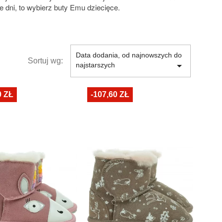
e dni, to wybierz buty Emu dziecięce.
Data dodania, od najnowszych do
Sortuj wg:

najstarszych
0 ZŁ
-107,60 ZŁ