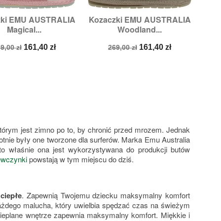
zki EMU AUSTRALIA
Kozaczki EMU AUSTRALIA


Szybki podgląd
Szybki podgląd
Magical...
Woodland...
ozmiary:
18/24
Rozmiary:
12/18
ena
Cena
Cena
Cena
161,40 zł
161,40 zł
9,00 zł
269,00 zł
odstawowa
podstawowa
tórym jest zimno po to, by chronić przed mrozem. Jednak
otnie były one tworzone dla surferów. Marka Emu Australia
 to właśnie ona jest wykorzystywana do produkcji butów
iewczynki
powstają w tym miejscu do dziś.
ciepłe
. Zapewnią Twojemu dziecku maksymalny komfort
ażdego malucha, który uwielbia spędzać czas na świeżym
ieplane wnętrze zapewnia maksymalny komfort. Miękkie i