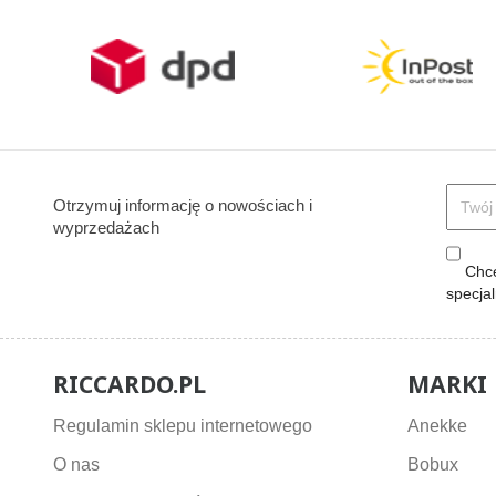
Otrzymuj informację o nowościach i
wyprzedażach
Chcę
specja
RICCARDO.PL
MARKI
Regulamin sklepu internetowego
Anekke
O nas
Bobux