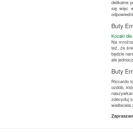
delikatne 
się więc 
odpowiednie
Buty Em
Kozaki dla
Na mroźną
też, że śn
będzie nar
ale jednoc
Buty Emu
Riccardo 
ozdób, któ
naszywkam
zdecyduj s
wielbiciela
Zapraszamy