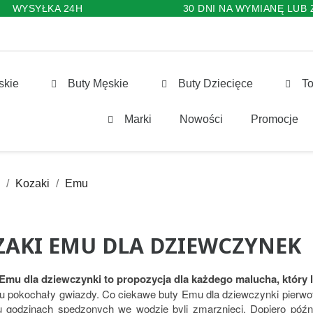
WYSYŁKA 24H
30 DNI NA WYMIANĘ LUB
skie
Buty Męskie
Buty Dziecięce
To
Marki
Nowości
Promocje
Kozaki
Emu
ZAKI EMU DLA DZIEWCZYNEK
Emu dla dziewczynki to propozycja dla każdego malucha, który l
u pokochały gwiazdy. Co ciekawe buty Emu dla dziewczynki pierwotn
u godzinach spędzonych we wodzie byli zmarznięci. Dopiero późni