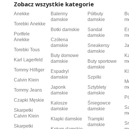
Zobacz wszystkie kategorie
Anekke
Baleriny
Półbuty
B
damskie
damskie
m
Torebki Anekke
Botki damskie
Sandał
Es
Portfele
damskie
m
Anekke
Czółena
damskie
Sneakersy
Ja
Torebki Tous
damskie
Buty domowe
K
Karl Lagerfeld
damskie
Buty sportowe
m
damskie
Tommy Hilfiger
Espadryl
Kl
damskie
Szpilki
Calvin Klein
M
Japonk
Sztyblety
m
Tommy Jeans
damskie
damskie
Pó
Czapki Męskie
Kalosze
Śniegowce
S
damskie
damskie
Skarpetki
m
Calvin Klein
Klapki damskie
Trampki
S
damskie
Skarpetki
Koturn damskie
m