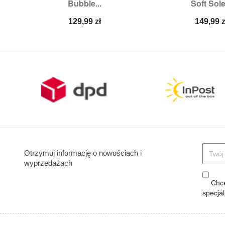
Bubble...
Soft Sole.
Rozmiary:
27
Rozmiary:
3X
Cena
Cena
129,99 zł
149,99 z
Otrzymuj informację o nowościach i
wyprzedażach
Chcę
specja