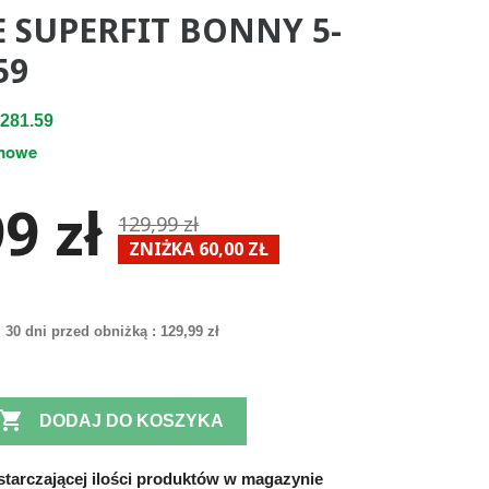
E SUPERFIT BONNY 5-
59
281.59
mowe
9 zł
129,99 zł
ZNIŻKA 60,00 ZŁ
 30 dni przed obniżką :
129,99 zł

DODAJ DO KOSZYKA
tarczającej ilości produktów w magazynie