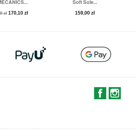
MECANICS...
Soft Sole...
miary:
22,
24
Rozmiary:
L,
XL
a
Cena
Cena
170,10 zł
159,00 zł
0 zł
stawowa
Facebook
Instag