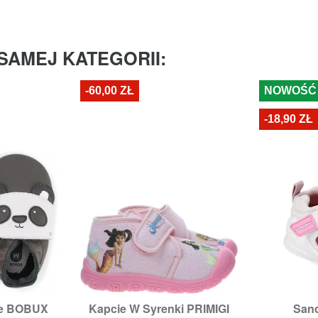
SAMEJ KATEGORII:
-60,00 ZŁ
NOWOŚĆ
-18,90 ZŁ
ie BOBUX
Kapcie W Syrenki PRIMIGI
Sand


odgląd
Szybki podgląd
Sz