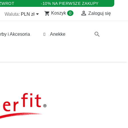
 ZWROT
-10% NA PIERWSZE ZAKUPY

shopping_cart

Koszyk
0
Zaloguj się
Waluta:
PLN zł
search
rby i Akcesoria
Anekke