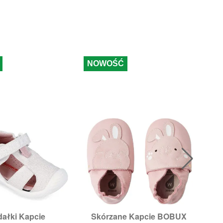
NOWOŚĆ
ałki Kapcie
Skórzane Kapcie BOBUX
Ka

ybki podgląd
Szybki podgląd