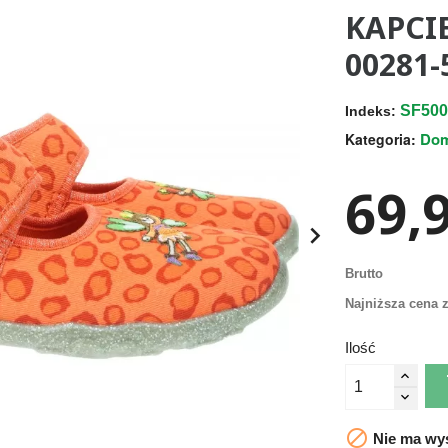
KAPCI
00281-
SF500
Indeks:
Do
Kategoria:
69,9

Brutto
Najniższa cena z
Ilość

Nie ma wys