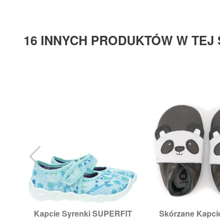
16 INNYCH PRODUKTÓW W TEJ 
Kapcie Syrenki SUPERFIT
Skórzane Kapc


Szybki podgląd
Szybki p