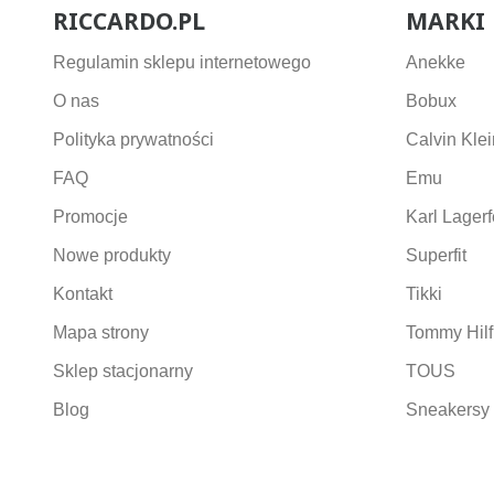
RICCARDO.PL
MARKI
Regulamin sklepu internetowego
Anekke
O nas
Bobux
Polityka prywatności
Calvin Klei
FAQ
Emu
Promocje
Karl Lagerf
Nowe produkty
Superfit
Kontakt
Tikki
Mapa strony
Tommy Hilf
Sklep stacjonarny
TOUS
Blog
Sneakersy 