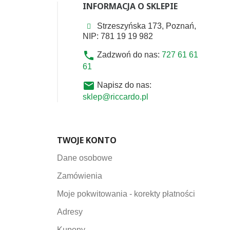
INFORMACJA O SKLEPIE
Strzeszyńska 173, Poznań,
NIP: 781 19 19 982
phone
Zadzwoń do nas:
727 61 61
61
email
Napisz do nas:
sklep@riccardo.pl
TWOJE KONTO
Dane osobowe
Zamówienia
Moje pokwitowania - korekty płatności
Adresy
Kupony