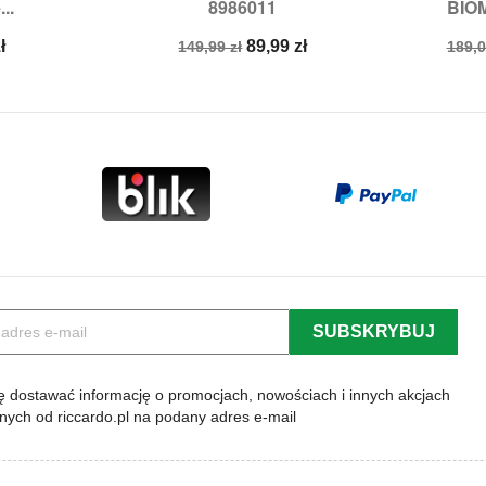
..
8986011
BIO
L,
4XL
Rozmiary:
24,
26,
27,
28
Roz
Cena
Cena
Cen
ł
89,99 zł
149,99 zł
189,0
podstawowa
pod
 dostawać informację o promocjach, nowościach i innych akcjach
lnych od riccardo.pl na podany adres e-mail