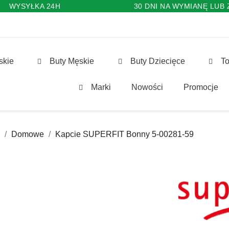
WYSYŁKA 24H
30 DNI NA WYMIANĘ LUB
skie
Buty Męskie
Buty Dziecięce
To
Marki
Nowości
Promocje
Domowe
Kapcie SUPERFIT Bonny 5-00281-59