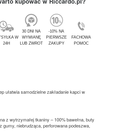
warto kupować w Riccardo.pl?
30 DNI NA
-10% NA
SYŁKA W
WYMIANĘ
PIERWSZE
FACHOWA
24H
LUB ZWROT
ZAKUPY
POMOC
zep ułatwia samodzielne zakładanie kapci w
na z wytrzymałej tkaniny – 100% bawełna, buty
a z gumy, niebrudząca, perforowana podeszwa,