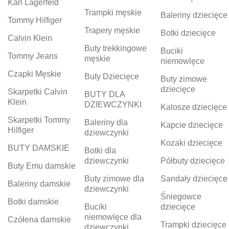
Karl Lagerfeld
Trampki męskie
Baleriny dziecięce
Tommy Hilfiger
Trapery męskie
Botki dziecięce
Calvin Klein
Buty trekkingowe
Buciki
Tommy Jeans
męskie
niemowlęce
Czapki Męskie
Buty Dziecięce
Buty zimowe
dziecięce
Skarpetki Calvin
BUTY DLA
Klein
DZIEWCZYNKI
Kalosze dziecięce
Skarpetki Tommy
Baleriny dla
Kapcie dziecięce
Hilfiger
dziewczynki
Kozaki dziecięce
BUTY DAMSKIE
Botki dla
dziewczynki
Półbuty dziecięce
Buty Emu damskie
Buty zimowe dla
Sandały dziecięce
Baleriny damskie
dziewczynki
Śniegowce
Botki damskie
Buciki
dziecięce
niemowlęce dla
Czółena damskie
Trampki dziecięce
dziewczynki