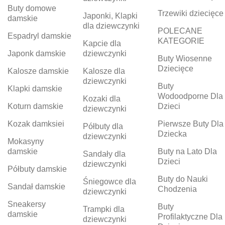
Buty domowe
Trzewiki dziecięce
Japonki, Klapki
damskie
dla dziewczynki
POLECANE
Espadryl damskie
KATEGORIE
Kapcie dla
Japonk damskie
dziewczynki
Buty Wiosenne
Dziecięce
Kalosze damskie
Kalosze dla
dziewczynki
Buty
Klapki damskie
Wodoodporne Dla
Kozaki dla
Koturn damskie
Dzieci
dziewczynki
Kozak damksiei
Pierwsze Buty Dla
Półbuty dla
Dziecka
dziewczynki
Mokasyny
damskie
Buty na Lato Dla
Sandały dla
Dzieci
dziewczynki
Półbuty damskie
Buty do Nauki
Śniegowce dla
Sandał damskie
Chodzenia
dziewczynki
Sneakersy
Buty
Trampki dla
damskie
Profilaktyczne Dla
dziewczynki