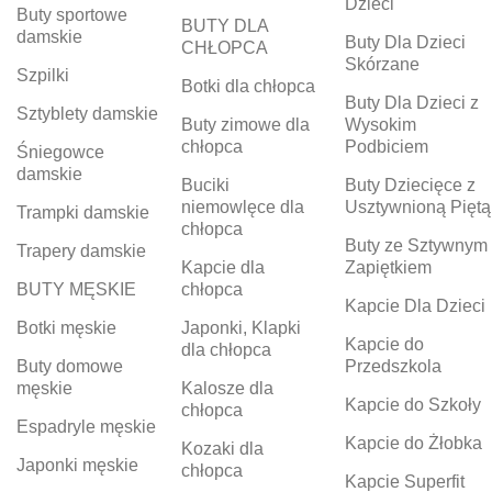
Dzieci
Buty sportowe
BUTY DLA
damskie
Buty Dla Dzieci
CHŁOPCA
Skórzane
Szpilki
Botki dla chłopca
Buty Dla Dzieci z
Sztyblety damskie
Buty zimowe dla
Wysokim
chłopca
Podbiciem
Śniegowce
damskie
Buciki
Buty Dziecięce z
niemowlęce dla
Usztywnioną Piętą
Trampki damskie
chłopca
Buty ze Sztywnym
Trapery damskie
Kapcie dla
Zapiętkiem
BUTY MĘSKIE
chłopca
Kapcie Dla Dzieci
Botki męskie
Japonki, Klapki
Kapcie do
dla chłopca
Buty domowe
Przedszkola
męskie
Kalosze dla
Kapcie do Szkoły
chłopca
Espadryle męskie
Kapcie do Żłobka
Kozaki dla
Japonki męskie
chłopca
Kapcie Superfit