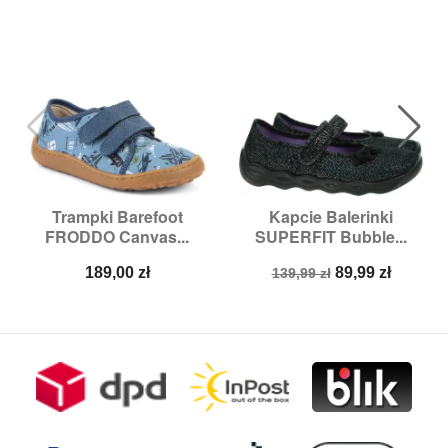
Trampki Barefoot
Kapcie Balerinki
FRODDO Canvas...
SUPERFIT Bubble...
Cena
Cena
Cena
189,00 zł
89,99 zł
139,99 zł
podstawowa