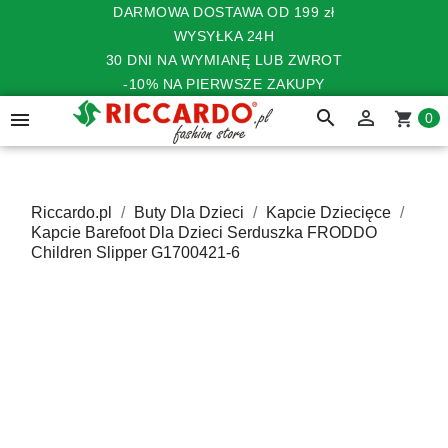
DARMOWA DOSTAWA OD 199 zł
WYSYŁKA 24H
30 DNI NA WYMIANĘ LUB ZWROT
-10% NA PIERWSZE ZAKUPY
search


shopping_cart
0
Riccardo.pl
Buty Dla Dzieci
Kapcie Dziecięce
Kapcie Barefoot Dla Dzieci Serduszka FRODDO
Children Slipper G1700421-6