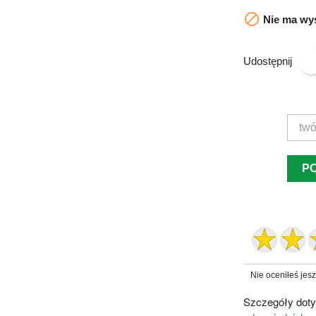

Nie ma wys
Udostępnij
P
Nie oceniłeś jes
Szczegóły doty