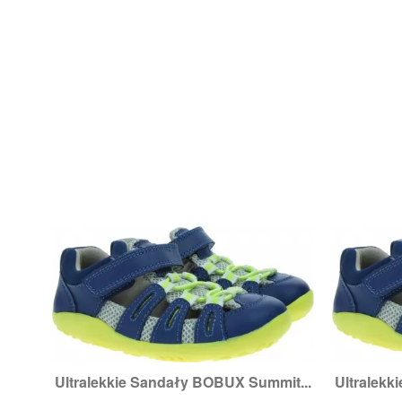
Ultralekkie Sandały BOBUX Summit...
Ultralekk

Szybki podgląd