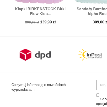
Klapki BIRKENSTOCK Birki
Sandały Barefo


Szybki podgląd
Szybki p
Flow Kids...
Alpha Rock
Rozmiary:
28,
32,
34
Rozmiary:
2
Cena
Cena
Cena
139,99 zł
309,00 z
209,99 zł
podstawowa
Otrzymuj informację o nowościach i
wyprzedażach
Chcę
specja