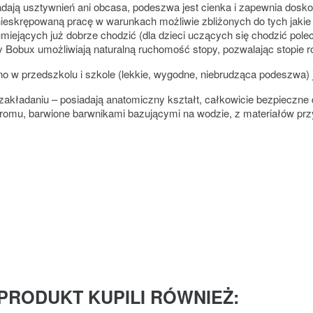
siadają usztywnień ani obcasa, podeszwa jest cienka i zapewnia dosk
nieskrępowaną pracę w warunkach możliwie zbliżonych do tych jakie
miejących już dobrze chodzić (dla dzieci uczących się chodzić pole
obux umożliwiają naturalną ruchomość stopy, pozwalając stopie roz
o w przedszkolu i szkole (lekkie, wygodne, niebrudząca podeszwa) 
zakładaniu – posiadają anatomiczny kształt, całkowicie bezpieczne
 chromu, barwione barwnikami bazującymi na wodzie, z materiałów pr
 PRODUKT KUPILI RÓWNIEŻ: