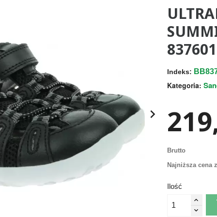
ULTRA
SUMMI
837601
BB83
Indeks:
San
Kategoria:
219,

Brutto
Najniższa cena z
Ilość