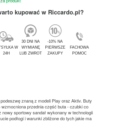
 za produkt
warto kupować w Riccardo.pl?
30 DNI NA
-10% NA
SYŁKA W
WYMIANĘ
PIERWSZE
FACHOWA
24H
LUB ZWROT
ZAKUPY
POMOC
 podeszwę znaną z modeli Play oraz Aktiv. Buty
wo wzmocniona przednia część buta - czubki co
z nowy sportowy sandał wykonany w technologii
cie podłogi i warunki zbliżone do tych jakie ma