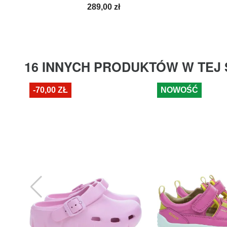
Cena
289,00 zł
16 INNYCH PRODUKTÓW W TEJ 
-70,00 ZŁ
NOWOŚĆ