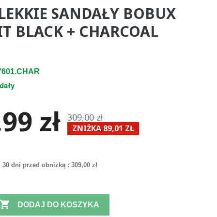
LEKKIE SANDAŁY BOBUX
T BLACK + CHARCOAL
7601.CHAR
dały
99 zł
309,00 zł
ZNIŻKA 89,01 ZŁ
 30 dni przed obniżką :
309,00 zł

DODAJ DO KOSZYKA