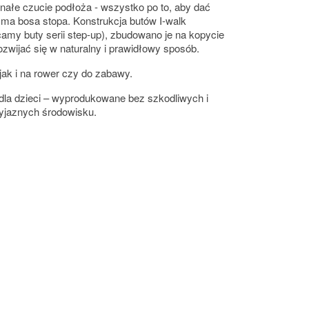
onałe czucie podłoża - wszystko po to, aby dać
 ma bosa stopa. Konstrukcja butów I-walk
camy buty serii step-up), zbudowano je na kopycie
wijać się w naturalny i prawidłowy sposób.
jak i na rower czy do zabawy.
 dla dzieci – wyprodukowane bez szkodliwych i
zyjaznych środowisku.