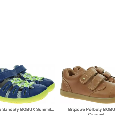
ie Sandały BOBUX Summit...
Brązowe Półbuty BOBU


Szybki podgląd
Szybki podglą
Caramel...