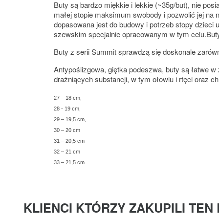
Buty są bardzo miękkie i lekkie (~35g/but), nie po
małej stopie maksimum swobody i pozwolić jej na 
dopasowana jest do budowy i potrzeb stopy dzieci u
szewskim specjalnie opracowanym w tym celu.Buty B
Buty z serii Summit sprawdzą się doskonale zarówn
Antypoślizgowa, giętka podeszwa, buty są łatwe w 
drażniących substancji, w tym ołowiu i rtęci oraz
27 – 18 cm,
28 - 19 cm,
29 – 19,5 cm,
30 – 20 cm
31 – 20,5 cm
32 – 21 cm
33 – 21,5 cm
KLIENCI KTÓRZY ZAKUPILI TEN