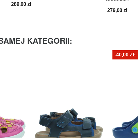
Cena
289,00 zł
Cena
279,00 zł
SAMEJ KATEGORII:
-40,00 ZŁ