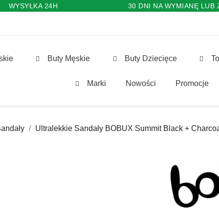
WYSYŁKA 24H
30 DNI NA WYMIANĘ LUB
skie
Buty Męskie
Buty Dziecięce
To
Marki
Nowości
Promocje
andały
Ultralekkie Sandały BOBUX Summit Black + Charco