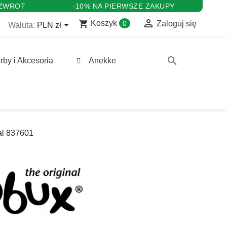
 ZWROT
-10% NA PIERWSZE ZAKUPY

shopping_cart

Koszyk
0
Zaloguj się
Waluta:
PLN zł
search
rby i Akcesoria
Anekke
al 837601