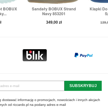
ot BOBUX
Sandały BOBUX Strand
Klapki D


odgląd
Szybki podgląd
Sz
y...
Navy 853201
S
3,
25
Rozmiary:
29
Ro
Cena
Cen
ł
349,00 zł
139,
pod
 dostawać informację o promocjach, nowościach i innych akcjach
lnych od riccardo.pl na podany adres e-mail