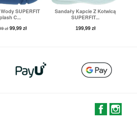
o Wody SUPERFIT
Sandały Kapcie Z Kotwicą
S

ybki podgląd
Szybki podgląd
plash C...
SUPERFIT...
zmiary:
35
Rozmiary:
21
a
Cena
Cena
99,99 zł
199,99 zł
99 zł
stawowa
Facebook
Instag