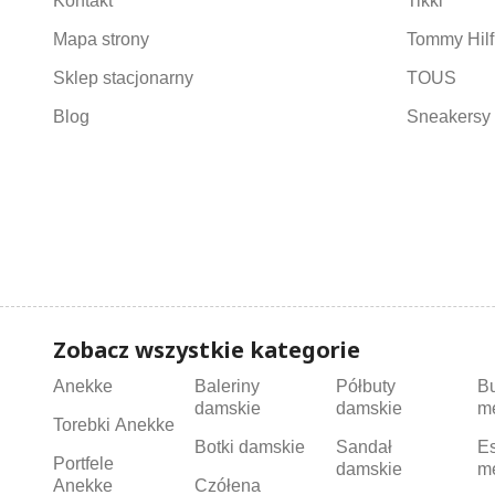
Kontakt
Tikki
Mapa strony
Tommy Hilf
Sklep stacjonarny
TOUS
Blog
Sneakersy 
Zobacz wszystkie kategorie
Anekke
Baleriny
Półbuty
B
damskie
damskie
m
Torebki Anekke
Botki damskie
Sandał
Es
Portfele
damskie
m
Anekke
Czółena