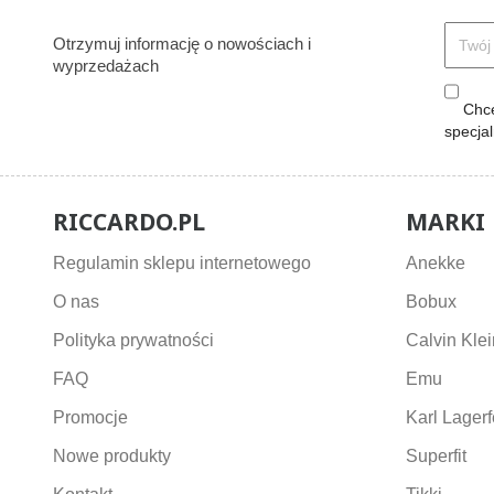
Otrzymuj informację o nowościach i
wyprzedażach
Chcę
specja
RICCARDO.PL
MARKI
Regulamin sklepu internetowego
Anekke
O nas
Bobux
Polityka prywatności
Calvin Klei
FAQ
Emu
Promocje
Karl Lagerf
Nowe produkty
Superfit