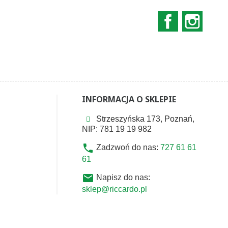
Facebook
Instag
INFORMACJA O SKLEPIE
Strzeszyńska 173, Poznań,
NIP: 781 19 19 982
phone
Zadzwoń do nas:
727 61 61
61
email
Napisz do nas:
sklep@riccardo.pl