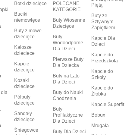
Botki dziecięce
POLECANE
Piętą
apki
KATEGORIE
Buciki
a
Buty ze
niemowlęce
Buty Wiosenne
Sztywnym
a
Dziecięce
Zapiętkiem
Buty zimowe
dziecięce
Buty
Kapcie Dla
Wodoodporne
Dzieci
Kalosze
Dla Dzieci
dziecięce
Kapcie do
Pierwsze Buty
Przedszkola
Kapcie
Dla Dziecka
dziecięce
Kapcie do
a
Buty na Lato
Szkoły
Kozaki
Dla Dzieci
dziecięce
Kapcie do
 dla
Buty do Nauki
Żłobka
Półbuty
Chodzenia
dziecięce
Kapcie Superfit
a
Buty
Sandały
Profilaktyczne
Bobux
dziecięce
Dla Dzieci
a
Mrugała
Śniegowce
Buty Dla Dzieci