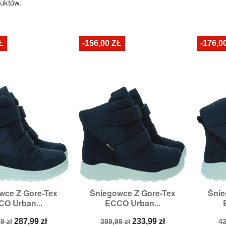
duktów.
Ł
-156,00 ZŁ
-176,0
wce Z Gore-Tex
Śniegowce Z Gore-Tex
Śnie

zybki podgląd
Szybki podgląd
O Urban...
ECCO Urban...
zmiary:
39
Rozmiary:
23
R
a
Cena
Cena
Cena
C
287,99 zł
233,99 zł
9 zł
389,99 zł
43