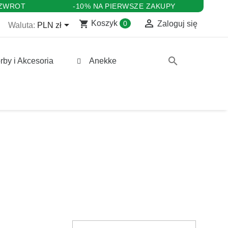
 ZWROT
-10% NA PIERWSZE ZAKUPY

shopping_cart

Koszyk
0
Zaloguj się
Waluta:
PLN zł
search
rby i Akcesoria
Anekke