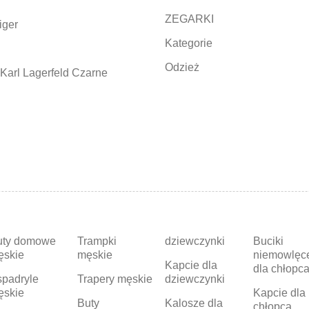
ZEGARKI
iger
Kategorie
Odzież
Karl Lagerfeld Czarne
uty domowe
Trampki
dziewczynki
Buciki
ęskie
męskie
niemowlęc
Kapcie dla
dla chłopc
padryle
Trapery męskie
dziewczynki
ęskie
Kapcie dla
Buty
Kalosze dla
chłopca