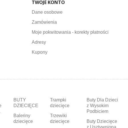
TWOJE KONTO
Dane osobowe
Zamówienia
Moje pokwitowania - korekty płatności
Adresy
Kupony
BUTY
Trampki
Buty Dla Dzieci
e
DZIECIĘCE
dziecięce
z Wysokim
a
Podbiciem
Baleriny
Trzewiki
dziecięce
dziecięce
Buty Dziecięce
z Usztywnioną