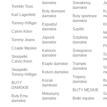
damskie
Sneakersy
Ja
Torebki Tous
damskie
Buty domowe
K
Karl Lagerfeld
damskie
Buty sportowe
m
damskie
Tommy Hilfiger
Espadryl
Kl
damskie
Szpilki
Calvin Klein
M
Japonk
Sztyblety
m
Tommy Jeans
damskie
damskie
Pó
Czapki Męskie
Kalosze
Śniegowce
S
damskie
damskie
Skarpetki
m
Calvin Klein
Klapki damskie
Trampki
S
damskie
Skarpetki
Koturn damskie
m
Tommy Hilfiger
Trapery
Kozak
Bu
damskie
BUTY
damksiei
m
DAMSKIE
BUTY MĘSKIE
Mokasyny
Sz
Buty Emu
damskie
Botki męskie
m
damskie