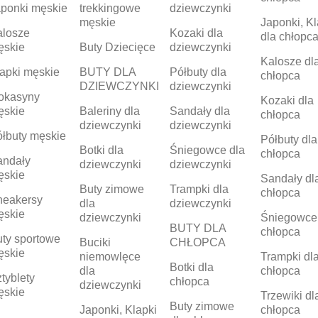
ponki męskie
trekkingowe
dziewczynki
męskie
Japonki, Kl
alosze
Kozaki dla
dla chłopc
ęskie
Buty Dziecięce
dziewczynki
Kalosze dl
apki męskie
BUTY DLA
Półbuty dla
chłopca
DZIEWCZYNKI
dziewczynki
okasyny
Kozaki dla
ęskie
Baleriny dla
Sandały dla
chłopca
dziewczynki
dziewczynki
łbuty męskie
Półbuty dla
Botki dla
Śniegowce dla
chłopca
andały
dziewczynki
dziewczynki
ęskie
Sandały dl
Buty zimowe
Trampki dla
chłopca
neakersy
dla
dziewczynki
ęskie
dziewczynki
Śniegowce
BUTY DLA
chłopca
ty sportowe
Buciki
CHŁOPCA
ęskie
niemowlęce
Trampki dl
Botki dla
dla
chłopca
tyblety
chłopca
dziewczynki
ęskie
Trzewiki dl
Buty zimowe
Japonki, Klapki
chłopca