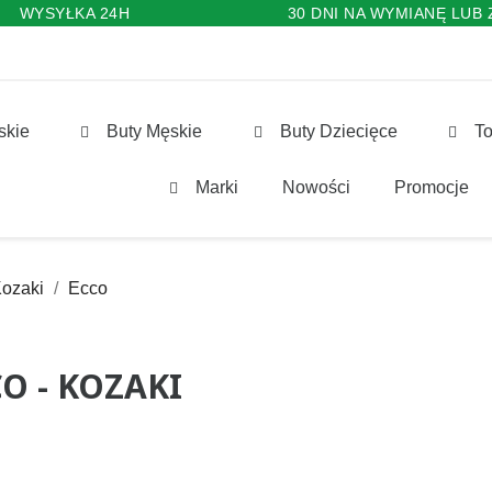
WYSYŁKA 24H
30 DNI NA WYMIANĘ LUB
skie
Buty Męskie
Buty Dziecięce
To
Marki
Nowości
Promocje
ozaki
Ecco
O - KOZAKI