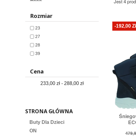
Jest 4 pro
Rozmiar
-192,00 Z
23
27
28
39
Cena
233,00 zł - 288,00 zł
STRONA GŁÓWNA
Śniego

S
ECC
Buty Dla Dzieci
Ro
ON
Cen
479,9