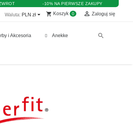
 ZWROT
-10% NA PIERWSZE ZAKUPY

shopping_cart

Koszyk
0
Zaloguj się
Waluta:
PLN zł
search
rby i Akcesoria
Anekke