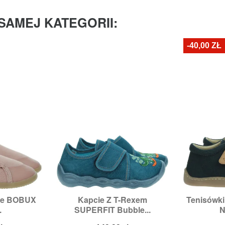
SAMEJ KATEGORII:
-40,00 ZŁ
cie BOBUX
Kapcie Z T-Rexem
Tenisówk


odgląd
Szybki podgląd
Sz
.
SUPERFIT Bubble...
N
4,
25,
26
Rozmiary:
30
Ro