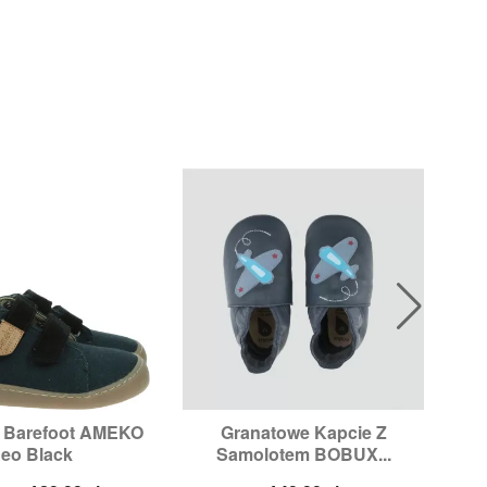
i Barefoot AMEKO
Granatowe Kapcie Z
Ul

ybki podgląd
Szybki podgląd
eo Black
Samolotem BOBUX...
zmiary:
31
Rozmiary:
6XL