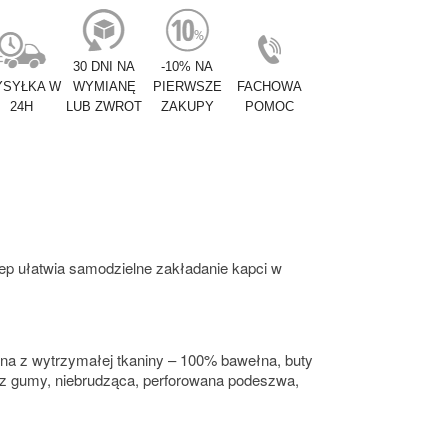
30 DNI NA
-10% NA
SYŁKA W
WYMIANĘ
PIERWSZE
FACHOWA
24H
LUB ZWROT
ZAKUPY
POMOC
zep ułatwia samodzielne zakładanie kapci w
na z wytrzymałej tkaniny – 100% bawełna, buty
a z gumy, niebrudząca, perforowana podeszwa,