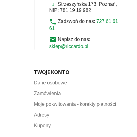
Strzeszyńska 173, Poznań,
NIP: 781 19 19 982
phone
Zadzwoń do nas:
727 61 61
61
email
Napisz do nas:
sklep@riccardo.pl
TWOJE KONTO
Dane osobowe
Zamówienia
Moje pokwitowania - korekty płatności
Adresy
Kupony