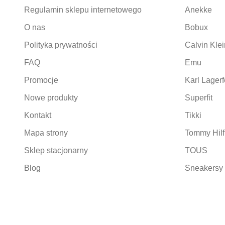
Regulamin sklepu internetowego
Anekke
O nas
Bobux
Polityka prywatności
Calvin Klei
FAQ
Emu
Promocje
Karl Lagerf
Nowe produkty
Superfit
Kontakt
Tikki
Mapa strony
Tommy Hilf
Sklep stacjonarny
TOUS
Blog
Sneakersy 