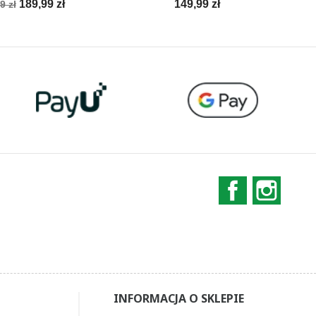
a
Cena
Cena
189,99 zł
149,99 zł
9 zł
stawowa
Facebook
Instag
INFORMACJA O SKLEPIE