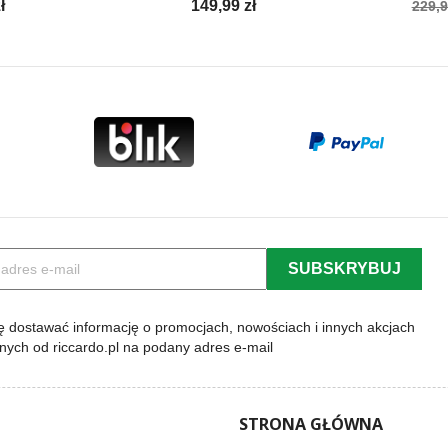
Cena
Cen
ł
149,99 zł
229,9
pod
 dostawać informację o promocjach, nowościach i innych akcjach
lnych od riccardo.pl na podany adres e-mail
STRONA GŁÓWNA