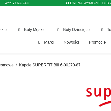
WYSYŁKA 24H
30 DNI NA WYMIANĘ LUB
skie
Buty Męskie
Buty Dziecięce
To
Marki
Nowości
Promocje
Domowe
Kapcie SUPERFIT Bill 6-00270-87