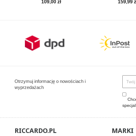
Cena
Cena
109,00 zł
159,99 z
Otrzymuj informację o nowościach i
wyprzedażach
Chcę
specja
RICCARDO.PL
MARKI