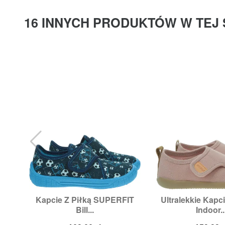
16 INNYCH PRODUKTÓW W TEJ 
Kapcie Z Piłką SUPERFIT
Ultralekkie Kap


Szybki podgląd
Szybki p
Bill...
Indoor..
Rozmiary:
27,
29,
30,
31,
33,
Rozmiary:
23,
2
34,
35