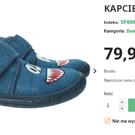
KAPCIE
SF600
Indeks:
Do
Kategoria:
79,9

Brutto
Najniższa cena z
Ilość

Nie ma wys