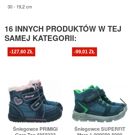
30 - 19,2 cm
16 INNYCH PRODUKTÓW W TEJ
SAMEJ KATEGORII:
-127,60 ZŁ
-99,01 ZŁ
Śniegowce PRIMIGI
Śniegowce SUPERFIT
Gore-Tex 4858233
Mars 1-009089-8000