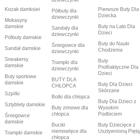
Kozak damksiei
Pierwsze Buty Dla
Półbuty dla
Dziecka
dziewczynki
Mokasyny
damskie
Buty na Lato Dla
Sandały dla
Dzieci
dziewczynki
Półbuty damskie
Buty do Nauki
Śniegowce dla
Sandał damskie
Chodzenia
dziewczynki
Sneakersy
Buty
Trampki dla
damskie
Profilaktyczne Dla
dziewczynki
Dzieci
Buty sportowe
BUTY DLA
damskie
Buty Dla Dzieci
CHŁOPCA
Skórzane
Szpilki
Botki dla chłopca
Buty Dla Dzieci z
Sztyblety damskie
Buty zimowe dla
Wysokim
chłopca
Podbiciem
Śniegowce
damskie
Buciki
Buty Dziecięce z
niemowlęce dla
Usztywnioną Piętą
Trampki damskie
chłopca