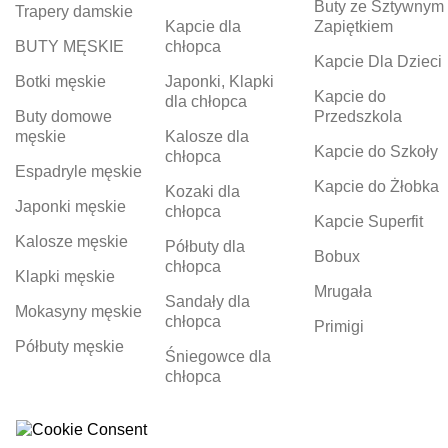
Buty ze Sztywnym
Trapery damskie
Kapcie dla
Zapiętkiem
BUTY MĘSKIE
chłopca
Kapcie Dla Dzieci
Botki męskie
Japonki, Klapki
Kapcie do
dla chłopca
Buty domowe
Przedszkola
męskie
Kalosze dla
Kapcie do Szkoły
chłopca
Espadryle męskie
Kapcie do Żłobka
Kozaki dla
Japonki męskie
chłopca
Kapcie Superfit
Kalosze męskie
Półbuty dla
Bobux
chłopca
Klapki męskie
Mrugała
Sandały dla
Mokasyny męskie
chłopca
Primigi
Półbuty męskie
Śniegowce dla
chłopca