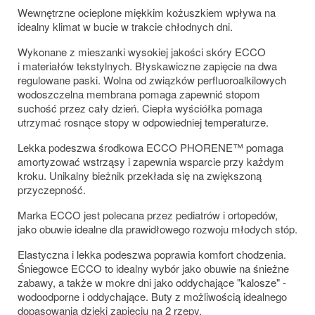
Wewnętrzne ocieplone miękkim kożuszkiem wpływa na
idealny klimat w bucie w trakcie chłodnych dni.
Wykonane z mieszanki wysokiej jakości skóry ECCO
i materiałów tekstylnych. Błyskawiczne zapięcie na dwa
regulowane paski. Wolna od związków perfluoroalkilowych
wodoszczelna membrana pomaga zapewnić stopom
suchość przez cały dzień. Ciepła wyściółka pomaga
utrzymać rosnące stopy w odpowiedniej temperaturze.
Lekka podeszwa środkowa ECCO PHORENE™ pomaga
amortyzować wstrząsy i zapewnia wsparcie przy każdym
kroku. Unikalny bieżnik przekłada się na zwiększoną
przyczepność.
Marka ECCO jest polecana przez pediatrów i ortopedów,
jako obuwie idealne dla prawidłowego rozwoju młodych stóp.
Elastyczna i lekka podeszwa poprawia komfort chodzenia.
Śniegowce ECCO to idealny wybór jako obuwie na śnieżne
zabawy, a także w mokre dni jako oddychające "kalosze" -
wodoodporne i oddychające. Buty z możliwością idealnego
dopasowania dzięki zapięciu na 2 rzepy.