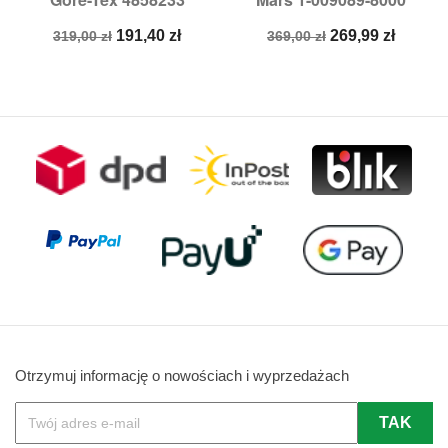
Cena
Cena
Cena
Cena
191,40 zł
269,99 zł
319,00 zł
369,00 zł
podstawowa
podstawowa
Otrzymuj informację o nowościach i wyprzedażach