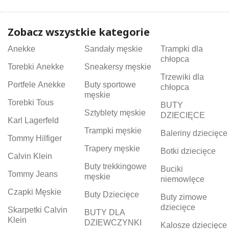
Zobacz wszystkie kategorie
Anekke
Sandały męskie
Trampki dla
chłopca
Torebki Anekke
Sneakersy męskie
Trzewiki dla
Portfele Anekke
Buty sportowe
chłopca
męskie
Torebki Tous
BUTY
Sztyblety męskie
DZIECIĘCE
Karl Lagerfeld
Trampki męskie
Baleriny dziecięce
Tommy Hilfiger
Trapery męskie
Botki dziecięce
Calvin Klein
Buty trekkingowe
Buciki
Tommy Jeans
męskie
niemowlęce
Czapki Męskie
Buty Dziecięce
Buty zimowe
dziecięce
Skarpetki Calvin
BUTY DLA
Klein
DZIEWCZYNKI
Kalosze dziecięce