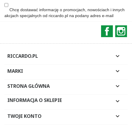
Chcę dostawać informację o promocjach, nowościach i innych
akcjach specjalnych od riccardo.pl na podany adres e-mail
Faceboo
In
RICCARDO.PL

MARKI

STRONA GŁÓWNA

INFORMACJA O SKLEPIE

TWOJE KONTO
