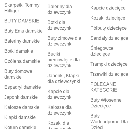
Skarpetki Tommy
Baleriny dla
Kapcie dziecięce
Hilfiger
dziewczynki
Kozaki dziecięce
BUTY DAMSKIE
Botki dla
dziewczynki
Półbuty dziecięce
Buty Emu damskie
Buty zimowe dla
Sandały dziecięce
Baleriny damskie
dziewczynki
Śniegowce
Botki damskie
Buciki
dziecięce
niemowlęce dla
Czółena damskie
Trampki dziecięce
dziewczynki
Buty domowe
Trzewiki dziecięce
Japonki, Klapki
damskie
dla dziewczynki
POLECANE
Espadryl damskie
KATEGORIE
Kapcie dla
Japonk damskie
dziewczynki
Buty Wiosenne
Dziecięce
Kalosze damskie
Kalosze dla
dziewczynki
Buty
Klapki damskie
Wodoodporne Dla
Kozaki dla
Koturn damskie
Dzieci
dziewczynki