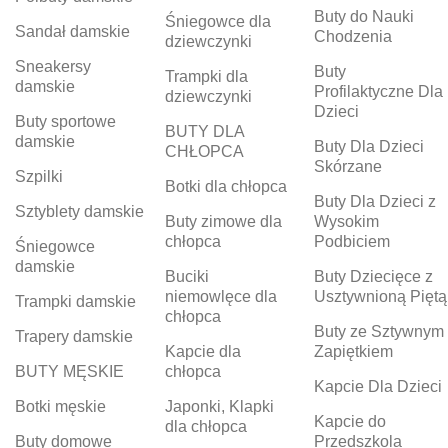
Buty do Nauki
Śniegowce dla
Sandał damskie
Chodzenia
dziewczynki
Sneakersy
Buty
Trampki dla
damskie
Profilaktyczne Dla
dziewczynki
Dzieci
Buty sportowe
BUTY DLA
damskie
Buty Dla Dzieci
CHŁOPCA
Skórzane
Szpilki
Botki dla chłopca
Buty Dla Dzieci z
Sztyblety damskie
Buty zimowe dla
Wysokim
chłopca
Podbiciem
Śniegowce
damskie
Buciki
Buty Dziecięce z
niemowlęce dla
Usztywnioną Piętą
Trampki damskie
chłopca
Buty ze Sztywnym
Trapery damskie
Kapcie dla
Zapiętkiem
BUTY MĘSKIE
chłopca
Kapcie Dla Dzieci
Botki męskie
Japonki, Klapki
Kapcie do
dla chłopca
Buty domowe
Przedszkola