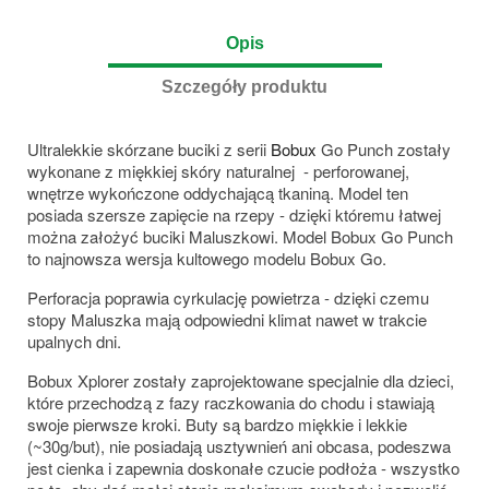
Opis
Szczegóły produktu
Ultralekkie skórzane buciki z serii
Bobux
Go Punch zostały
wykonane z miękkiej skóry naturalnej - perforowanej,
wnętrze wykończone oddychającą tkaniną. Model ten
posiada szersze zapięcie na rzepy - dzięki któremu łatwej
można założyć buciki Maluszkowi. Model Bobux Go Punch
to najnowsza wersja kultowego modelu Bobux Go.
Perforacja poprawia cyrkulację powietrza - dzięki czemu
stopy Maluszka mają odpowiedni klimat nawet w trakcie
upalnych dni.
Bobux Xplorer zostały zaprojektowane specjalnie dla dzieci,
które przechodzą z fazy raczkowania do chodu i stawiają
swoje pierwsze kroki. Buty są bardzo miękkie i lekkie
(~30g/but), nie posiadają usztywnień ani obcasa, podeszwa
jest cienka i zapewnia doskonałe czucie podłoża - wszystko