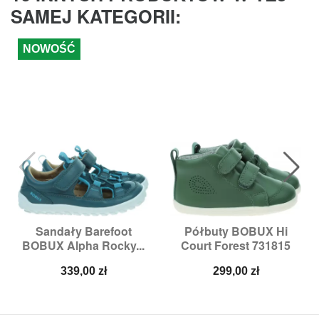
SAMEJ KATEGORII:
NOWOŚĆ
Sandały Barefoot
Półbuty BOBUX Hi
BOBUX Alpha Rocky...
Court Forest 731815
Cena
Cena
339,00 zł
299,00 zł