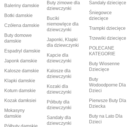
Buty zimowe dla
Sandały dziecięce
Baleriny damskie
dziewczynki
Śniegowce
Botki damskie
Buciki
dziecięce
niemowlęce dla
Czółena damskie
Trampki dziecięce
dziewczynki
Buty domowe
Trzewiki dziecięce
Japonki, Klapki
damskie
dla dziewczynki
POLECANE
Espadryl damskie
KATEGORIE
Kapcie dla
Japonk damskie
dziewczynki
Buty Wiosenne
Dziecięce
Kalosze damskie
Kalosze dla
dziewczynki
Buty
Klapki damskie
Wodoodporne Dla
Kozaki dla
Koturn damskie
Dzieci
dziewczynki
Kozak damksiei
Pierwsze Buty Dla
Półbuty dla
Dziecka
dziewczynki
Mokasyny
damskie
Buty na Lato Dla
Sandały dla
Dzieci
dziewczynki
Półbuty damskie