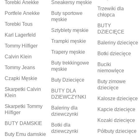
Torebki Anekke
Sneakersy męskie
Trzewiki dla
Portfele Anekke
Buty sportowe
chłopca
męskie
Torebki Tous
BUTY
Sztyblety męskie
DZIECIĘCE
Karl Lagerfeld
Trampki męskie
Baleriny dziecięce
Tommy Hilfiger
Trapery męskie
Botki dziecięce
Calvin Klein
Buty trekkingowe
Buciki
Tommy Jeans
męskie
niemowlęce
Czapki Męskie
Buty Dziecięce
Buty zimowe
dziecięce
Skarpetki Calvin
BUTY DLA
Klein
DZIEWCZYNKI
Kalosze dziecięce
Skarpetki Tommy
Baleriny dla
Kapcie dziecięce
Hilfiger
dziewczynki
Kozaki dziecięce
BUTY DAMSKIE
Botki dla
dziewczynki
Półbuty dziecięce
Buty Emu damskie