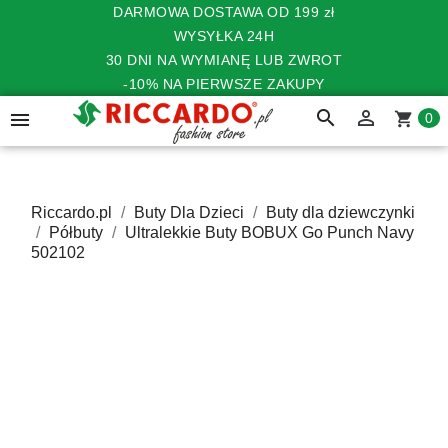
DARMOWA DOSTAWA OD 199 zł
WYSYŁKA 24H
30 DNI NA WYMIANĘ LUB ZWROT
-10% NA PIERWSZE ZAKUPY
search


shopping_cart
0
Riccardo.pl
Buty Dla Dzieci
Buty dla dziewczynki
Półbuty
Ultralekkie Buty BOBUX Go Punch Navy
502102