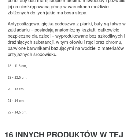
po to, aby dać małej stopie maksimum swobody i pozwolić
jej na nieskrępowaną pracę w warunkach możliwie
zbliżonych do tych jakie ma bosa stopa.
Antypoślizgowa, giętka podeszwa z pianki, buty są łatwe w
zakładaniu – posiadają anatomiczny kształt, całkowicie
bezpieczne dla dzieci – wyprodukowane bez szkodliwych i
drażniących substancji, w tym ołowiu i rtęci oraz chromu,
barwione barwnikami bazującymi na wodzie, z materiałów
przyjaznych środowisku.
18 - 11,3 cm,
19 - 12,5 cm,
20 - 13 cm,
21 - 14 cm,
22 - 14,5 cm.
16 INNYCH PRODUKTÓW W TEJ