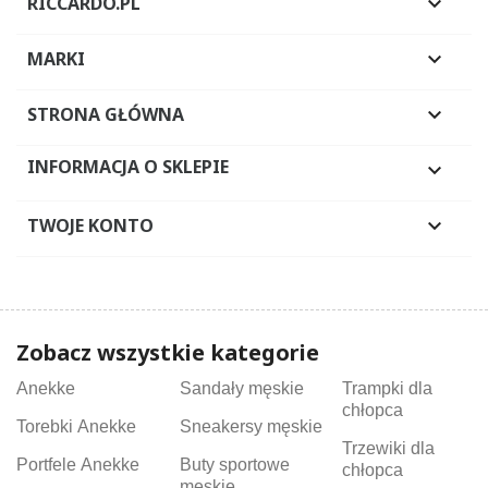
RICCARDO.PL

MARKI

STRONA GŁÓWNA

INFORMACJA O SKLEPIE

TWOJE KONTO

Zobacz wszystkie kategorie
Anekke
Sandały męskie
Trampki dla
chłopca
Torebki Anekke
Sneakersy męskie
Trzewiki dla
Portfele Anekke
Buty sportowe
chłopca
męskie