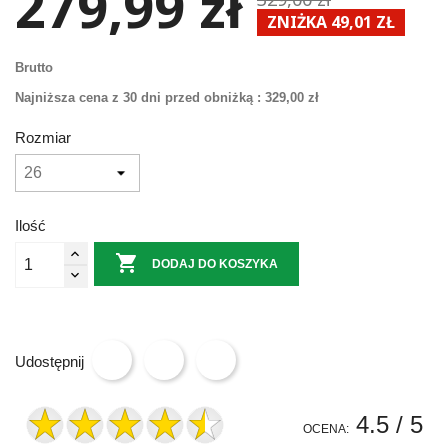
279,99 zł
ZNIŻKA 49,01 ZŁ
Brutto
Najniższa cena z 30 dni przed obniżką :
329,00 zł
Rozmiar
Ilość

DODAJ DO KOSZYKA
Udostępnij
4.5
/ 5
OCENA: