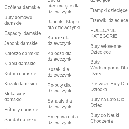
Buciki
dziecięce
niemowlęce dla
Czółena damskie
Trampki dziecięce
dziewczynki
Buty domowe
Trzewiki dziecięce
Japonki, Klapki
damskie
dla dziewczynki
POLECANE
Espadryl damskie
KATEGORIE
Kapcie dla
Japonk damskie
dziewczynki
Buty Wiosenne
Dziecięce
Kalosze damskie
Kalosze dla
dziewczynki
Buty
Klapki damskie
Wodoodporne Dla
Kozaki dla
Koturn damskie
Dzieci
dziewczynki
Kozak damksiei
Pierwsze Buty Dla
Półbuty dla
Dziecka
dziewczynki
Mokasyny
damskie
Buty na Lato Dla
Sandały dla
Dzieci
dziewczynki
Półbuty damskie
Buty do Nauki
Śniegowce dla
Sandał damskie
Chodzenia
dziewczynki