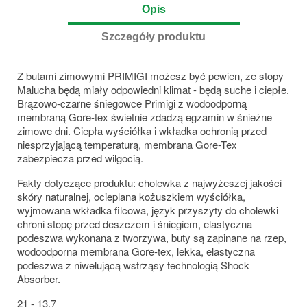
Opis
Szczegóły produktu
Z butami zimowymi PRIMIGI możesz być pewien, ze stopy
Malucha będą miały odpowiedni klimat - będą suche i ciepłe.
Brązowo-czarne śniegowce Primigi z wodoodporną
membraną Gore-tex świetnie zdadzą egzamin w śnieżne
zimowe dni. Ciepła wyściółka i wkładka ochronią przed
niesprzyjającą temperaturą, membrana Gore-Tex
zabezpiecza przed wilgocią.
Fakty dotyczące produktu: cholewka z najwyżeszej jakości
skóry naturalnej, ocieplana kożuszkiem wyściółka,
wyjmowana wkładka filcowa, język przyszyty do cholewki
chroni stopę przed deszczem i śniegiem, elastyczna
podeszwa wykonana z tworzywa, buty są zapinane na rzep,
wodoodporna membrana Gore-tex, lekka, elastyczna
podeszwa z niwelującą wstrząsy technologią Shock
Absorber.
21 - 13,7