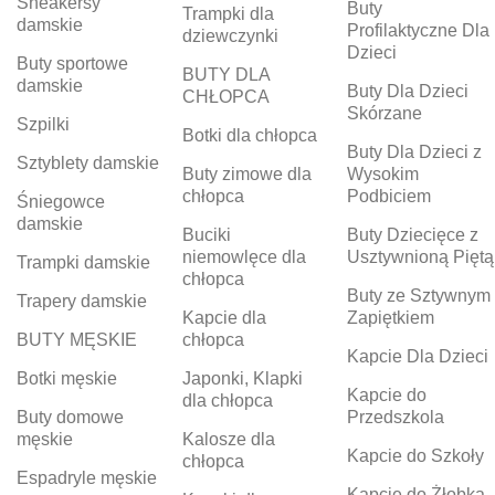
Sneakersy
Buty
Trampki dla
damskie
Profilaktyczne Dla
dziewczynki
Dzieci
Buty sportowe
BUTY DLA
damskie
Buty Dla Dzieci
CHŁOPCA
Skórzane
Szpilki
Botki dla chłopca
Buty Dla Dzieci z
Sztyblety damskie
Buty zimowe dla
Wysokim
chłopca
Podbiciem
Śniegowce
damskie
Buciki
Buty Dziecięce z
niemowlęce dla
Usztywnioną Piętą
Trampki damskie
chłopca
Buty ze Sztywnym
Trapery damskie
Kapcie dla
Zapiętkiem
BUTY MĘSKIE
chłopca
Kapcie Dla Dzieci
Botki męskie
Japonki, Klapki
Kapcie do
dla chłopca
Buty domowe
Przedszkola
męskie
Kalosze dla
Kapcie do Szkoły
chłopca
Espadryle męskie
Kapcie do Żłobka