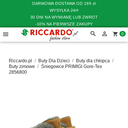
DARMOWA DOSTAWA OD 199 zł
WYSYŁKA 24H
30 DNI NA WYMIANĘ LUB ZWROT
-10% NA PIERWSZE ZAKUPY
search


shopping_cart
0
Riccardo.pl
Buty Dla Dzieci
Buty dla chłopca
Buty zimowe
Śniegowce PRIMIGI Gore-Tex
2856800