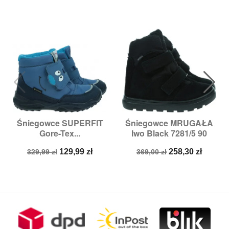
Śniegowce SUPERFIT
Śniegowce MRUGAŁA
Gore-Tex...
Iwo Black 7281/5 90
Cena
Cena
Cena
Cena
129,99 zł
258,30 zł
329,99 zł
369,00 zł
podstawowa
podstawowa