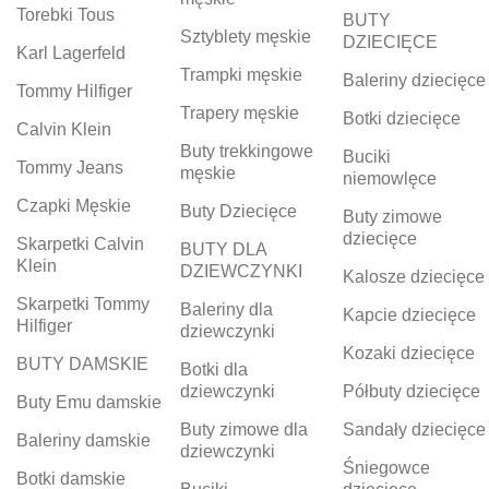
Torebki Tous
BUTY
Sztyblety męskie
DZIECIĘCE
Karl Lagerfeld
Trampki męskie
Baleriny dziecięce
Tommy Hilfiger
Trapery męskie
Botki dziecięce
Calvin Klein
Buty trekkingowe
Buciki
Tommy Jeans
męskie
niemowlęce
Czapki Męskie
Buty Dziecięce
Buty zimowe
dziecięce
Skarpetki Calvin
BUTY DLA
Klein
DZIEWCZYNKI
Kalosze dziecięce
Skarpetki Tommy
Baleriny dla
Kapcie dziecięce
Hilfiger
dziewczynki
Kozaki dziecięce
BUTY DAMSKIE
Botki dla
dziewczynki
Półbuty dziecięce
Buty Emu damskie
Buty zimowe dla
Sandały dziecięce
Baleriny damskie
dziewczynki
Śniegowce
Botki damskie