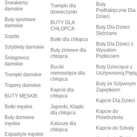
Sneakersy
Buty
Trampki dla
damskie
Profilaktyczne Dla
dziewczynki
Dzieci
Buty sportowe
BUTY DLA
damskie
Buty Dla Dzieci
CHŁOPCA
Skórzane
Szpilki
Botki dla chłopca
Buty Dla Dzieci z
Sztyblety damskie
Buty zimowe dla
Wysokim
chłopca
Podbiciem
Śniegowce
damskie
Buciki
Buty Dziecięce z
niemowlęce dla
Usztywnioną Piętą
Trampki damskie
chłopca
Buty ze Sztywnym
Trapery damskie
Kapcie dla
Zapiętkiem
BUTY MĘSKIE
chłopca
Kapcie Dla Dzieci
Botki męskie
Japonki, Klapki
Kapcie do
dla chłopca
Buty domowe
Przedszkola
męskie
Kalosze dla
Kapcie do Szkoły
chłopca
Espadryle męskie