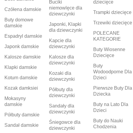
Buciki
dziecięce
niemowlęce dla
Czółena damskie
Trampki dziecięce
dziewczynki
Buty domowe
Trzewiki dziecięce
Japonki, Klapki
damskie
dla dziewczynki
POLECANE
Espadryl damskie
KATEGORIE
Kapcie dla
Japonk damskie
dziewczynki
Buty Wiosenne
Dziecięce
Kalosze damskie
Kalosze dla
dziewczynki
Buty
Klapki damskie
Wodoodporne Dla
Kozaki dla
Koturn damskie
Dzieci
dziewczynki
Kozak damksiei
Pierwsze Buty Dla
Półbuty dla
Dziecka
dziewczynki
Mokasyny
damskie
Buty na Lato Dla
Sandały dla
Dzieci
dziewczynki
Półbuty damskie
Buty do Nauki
Śniegowce dla
Sandał damskie
Chodzenia
dziewczynki