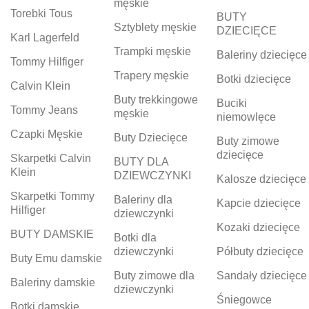
męskie
Torebki Tous
BUTY
Sztyblety męskie
DZIECIĘCE
Karl Lagerfeld
Trampki męskie
Baleriny dziecięce
Tommy Hilfiger
Trapery męskie
Botki dziecięce
Calvin Klein
Buty trekkingowe
Buciki
Tommy Jeans
męskie
niemowlęce
Czapki Męskie
Buty Dziecięce
Buty zimowe
dziecięce
Skarpetki Calvin
BUTY DLA
Klein
DZIEWCZYNKI
Kalosze dziecięce
Skarpetki Tommy
Baleriny dla
Kapcie dziecięce
Hilfiger
dziewczynki
Kozaki dziecięce
BUTY DAMSKIE
Botki dla
dziewczynki
Półbuty dziecięce
Buty Emu damskie
Buty zimowe dla
Sandały dziecięce
Baleriny damskie
dziewczynki
Śniegowce
Botki damskie