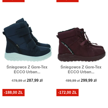
Śniegowce Z Gore-Tex
Śniegowce Z Gore-Tex
ECCO Urban...
ECCO Urban...
Cena
Cena
Cena
Cena
287,99 zł
299,99 zł
479,99 zł
499,99 zł
podstawowa
podstawowa
-188,00 ZŁ
-172,00 ZŁ