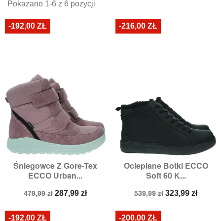
Pokazano 1-6 z 6 pozycji
-192,00 ZŁ
-216,00 ZŁ
Śniegowce Z Gore-Tex
Ocieplane Botki ECCO
ECCO Urban...
Soft 60 K...
Cena
Cena
Cena
Cena
287,99 zł
323,99 zł
479,99 zł
539,99 zł
podstawowa
podstawowa
-192,00 ZŁ
-200,00 ZŁ