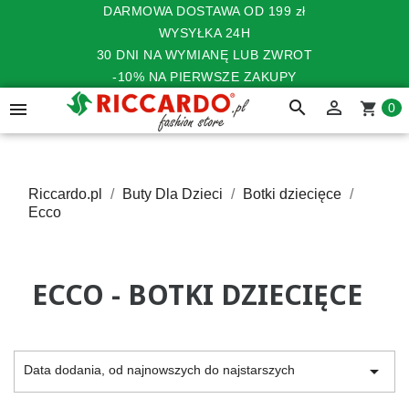
DARMOWA DOSTAWA OD 199 zł
WYSYŁKA 24H
30 DNI NA WYMIANĘ LUB ZWROT
-10% NA PIERWSZE ZAKUPY
search


shopping_cart
0
Riccardo.pl
Buty Dla Dzieci
Botki dziecięce
Ecco
ECCO - BOTKI DZIECIĘCE

Data dodania, od najnowszych do najstarszych