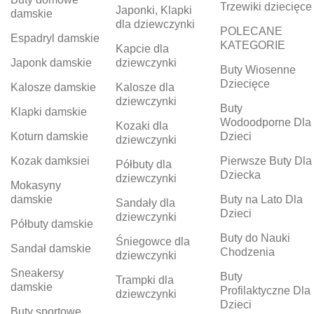
Trzewiki dziecięce
Japonki, Klapki
damskie
dla dziewczynki
POLECANE
Espadryl damskie
KATEGORIE
Kapcie dla
Japonk damskie
dziewczynki
Buty Wiosenne
Dziecięce
Kalosze damskie
Kalosze dla
dziewczynki
Buty
Klapki damskie
Wodoodporne Dla
Kozaki dla
Koturn damskie
Dzieci
dziewczynki
Kozak damksiei
Pierwsze Buty Dla
Półbuty dla
Dziecka
dziewczynki
Mokasyny
damskie
Buty na Lato Dla
Sandały dla
Dzieci
dziewczynki
Półbuty damskie
Buty do Nauki
Śniegowce dla
Sandał damskie
Chodzenia
dziewczynki
Sneakersy
Buty
Trampki dla
damskie
Profilaktyczne Dla
dziewczynki
Dzieci
Buty sportowe