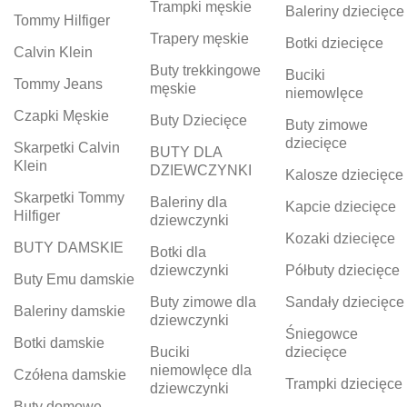
Trampki męskie
Baleriny dziecięce
Tommy Hilfiger
Trapery męskie
Botki dziecięce
Calvin Klein
Buty trekkingowe
Buciki
Tommy Jeans
męskie
niemowlęce
Czapki Męskie
Buty Dziecięce
Buty zimowe
dziecięce
Skarpetki Calvin
BUTY DLA
Klein
DZIEWCZYNKI
Kalosze dziecięce
Skarpetki Tommy
Baleriny dla
Kapcie dziecięce
Hilfiger
dziewczynki
Kozaki dziecięce
BUTY DAMSKIE
Botki dla
dziewczynki
Półbuty dziecięce
Buty Emu damskie
Buty zimowe dla
Sandały dziecięce
Baleriny damskie
dziewczynki
Śniegowce
Botki damskie
Buciki
dziecięce
niemowlęce dla
Czółena damskie
Trampki dziecięce
dziewczynki
Buty domowe