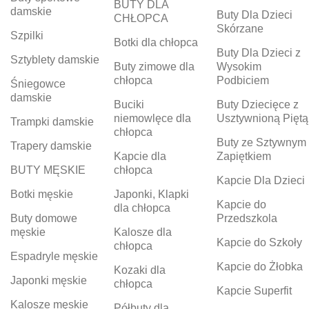
BUTY DLA
damskie
Buty Dla Dzieci
CHŁOPCA
Skórzane
Szpilki
Botki dla chłopca
Buty Dla Dzieci z
Sztyblety damskie
Buty zimowe dla
Wysokim
chłopca
Podbiciem
Śniegowce
damskie
Buciki
Buty Dziecięce z
niemowlęce dla
Usztywnioną Piętą
Trampki damskie
chłopca
Buty ze Sztywnym
Trapery damskie
Kapcie dla
Zapiętkiem
BUTY MĘSKIE
chłopca
Kapcie Dla Dzieci
Botki męskie
Japonki, Klapki
Kapcie do
dla chłopca
Buty domowe
Przedszkola
męskie
Kalosze dla
Kapcie do Szkoły
chłopca
Espadryle męskie
Kapcie do Żłobka
Kozaki dla
Japonki męskie
chłopca
Kapcie Superfit
Kalosze męskie
Półbuty dla