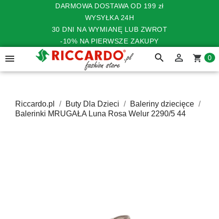
DARMOWA DOSTAWA OD 199 zł
WYSYŁKA 24H
30 DNI NA WYMIANĘ LUB ZWROT
-10% NA PIERWSZE ZAKUPY
search


shopping_cart
0
Riccardo.pl
Buty Dla Dzieci
Baleriny dziecięce
Balerinki MRUGAŁA Luna Rosa Welur 2290/5 44