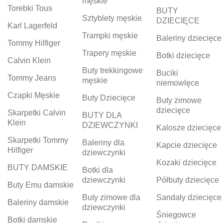
męskie
Torebki Tous
BUTY
Sztyblety męskie
DZIECIĘCE
Karl Lagerfeld
Trampki męskie
Baleriny dziecięce
Tommy Hilfiger
Trapery męskie
Botki dziecięce
Calvin Klein
Buty trekkingowe
Buciki
Tommy Jeans
męskie
niemowlęce
Czapki Męskie
Buty Dziecięce
Buty zimowe
dziecięce
Skarpetki Calvin
BUTY DLA
Klein
DZIEWCZYNKI
Kalosze dziecięce
Skarpetki Tommy
Baleriny dla
Kapcie dziecięce
Hilfiger
dziewczynki
Kozaki dziecięce
BUTY DAMSKIE
Botki dla
dziewczynki
Półbuty dziecięce
Buty Emu damskie
Buty zimowe dla
Sandały dziecięce
Baleriny damskie
dziewczynki
Śniegowce
Botki damskie