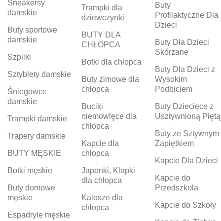
Sneakersy
Buty
Trampki dla
damskie
Profilaktyczne Dla
dziewczynki
Dzieci
Buty sportowe
BUTY DLA
damskie
Buty Dla Dzieci
CHŁOPCA
Skórzane
Szpilki
Botki dla chłopca
Buty Dla Dzieci z
Sztyblety damskie
Buty zimowe dla
Wysokim
chłopca
Podbiciem
Śniegowce
damskie
Buciki
Buty Dziecięce z
niemowlęce dla
Usztywnioną Piętą
Trampki damskie
chłopca
Buty ze Sztywnym
Trapery damskie
Kapcie dla
Zapiętkiem
BUTY MĘSKIE
chłopca
Kapcie Dla Dzieci
Botki męskie
Japonki, Klapki
Kapcie do
dla chłopca
Buty domowe
Przedszkola
męskie
Kalosze dla
Kapcie do Szkoły
chłopca
Espadryle męskie