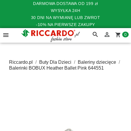
DARMOWA DOSTAWA OD 199 zł
WYSYŁKA 24H
30 DNI NA WYMIANĘ LUB ZWROT
-10% NA PIERWSZE ZAKUPY
search


shopping_cart
0
Riccardo.pl
Buty Dla Dzieci
Baleriny dziecięce
Balerinki BOBUX Heather Ballet Pink 644551