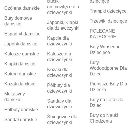
Buciki
dziecięce
niemowlęce dla
Czółena damskie
Trampki dziecięce
dziewczynki
Buty domowe
Trzewiki dziecięce
Japonki, Klapki
damskie
dla dziewczynki
POLECANE
Espadryl damskie
KATEGORIE
Kapcie dla
Japonk damskie
dziewczynki
Buty Wiosenne
Dziecięce
Kalosze damskie
Kalosze dla
dziewczynki
Buty
Klapki damskie
Wodoodporne Dla
Kozaki dla
Koturn damskie
Dzieci
dziewczynki
Kozak damksiei
Pierwsze Buty Dla
Półbuty dla
Dziecka
dziewczynki
Mokasyny
damskie
Buty na Lato Dla
Sandały dla
Dzieci
dziewczynki
Półbuty damskie
Buty do Nauki
Śniegowce dla
Sandał damskie
Chodzenia
dziewczynki