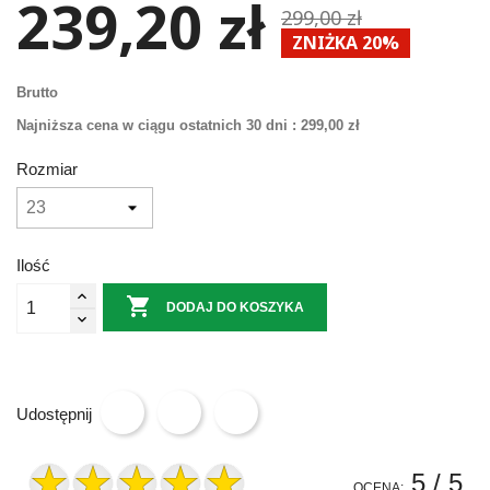
239,20 zł
299,00 zł
ZNIŻKA 20%
Brutto
Najniższa cena w ciągu ostatnich 30 dni :
299,00 zł
Rozmiar
Ilość

DODAJ DO KOSZYKA
Udostępnij
5
/ 5
OCENA: