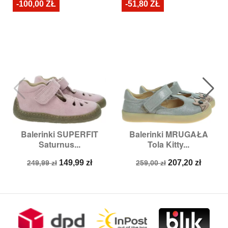
-100,00 ZŁ
-51,80 ZŁ
Balerinki SUPERFIT
Balerinki MRUGAŁA
Saturnus...
Tola Kitty...
Cena
Cena
Cena
Cena
149,99 zł
207,20 zł
249,99 zł
259,00 zł
podstawowa
podstawowa