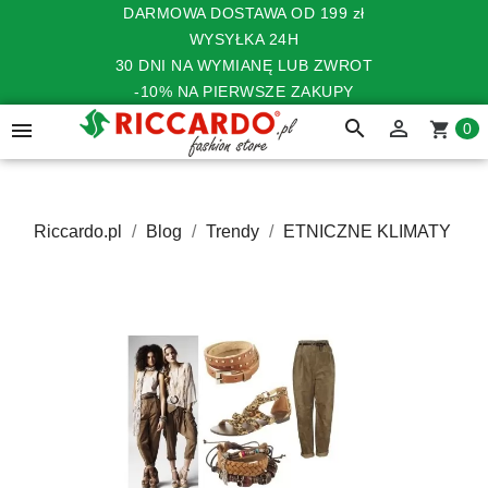
DARMOWA DOSTAWA OD 199 zł
WYSYŁKA 24H
30 DNI NA WYMIANĘ LUB ZWROT
-10% NA PIERWSZE ZAKUPY
search


shopping_cart
0
Riccardo.pl
Blog
Trendy
ETNICZNE KLIMATY