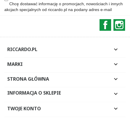
Chcę dostawać informację o promocjach, nowościach i innych
akcjach specjalnych od riccardo.pl na podany adres e-mail
Faceboo
In
RICCARDO.PL

MARKI

STRONA GŁÓWNA

INFORMACJA O SKLEPIE

TWOJE KONTO
