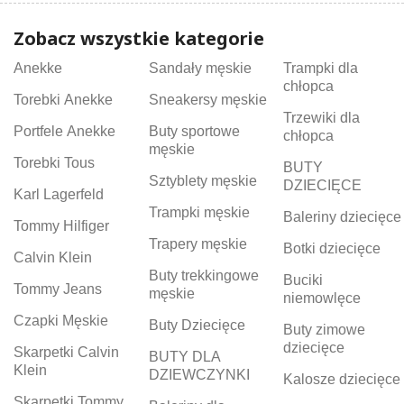
Zobacz wszystkie kategorie
Anekke
Sandały męskie
Trampki dla
chłopca
Torebki Anekke
Sneakersy męskie
Trzewiki dla
Portfele Anekke
Buty sportowe
chłopca
męskie
Torebki Tous
BUTY
Sztyblety męskie
DZIECIĘCE
Karl Lagerfeld
Trampki męskie
Baleriny dziecięce
Tommy Hilfiger
Trapery męskie
Botki dziecięce
Calvin Klein
Buty trekkingowe
Buciki
Tommy Jeans
męskie
niemowlęce
Czapki Męskie
Buty Dziecięce
Buty zimowe
dziecięce
Skarpetki Calvin
BUTY DLA
Klein
DZIEWCZYNKI
Kalosze dziecięce
Skarpetki Tommy