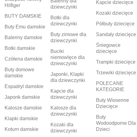
Baleriny dla
Kapcie dziecięce
Hilfiger
dziewczynki
Kozaki dziecięce
BUTY DAMSKIE
Botki dla
dziewczynki
Półbuty dziecięce
Buty Emu damskie
Buty zimowe dla
Sandały dziecięce
Baleriny damskie
dziewczynki
Śniegowce
Botki damskie
Buciki
dziecięce
niemowlęce dla
Czółena damskie
Trampki dziecięce
dziewczynki
Buty domowe
Trzewiki dziecięce
Japonki, Klapki
damskie
dla dziewczynki
POLECANE
Espadryl damskie
KATEGORIE
Kapcie dla
Japonk damskie
dziewczynki
Buty Wiosenne
Dziecięce
Kalosze damskie
Kalosze dla
dziewczynki
Buty
Klapki damskie
Wodoodporne Dla
Kozaki dla
Koturn damskie
Dzieci
dziewczynki