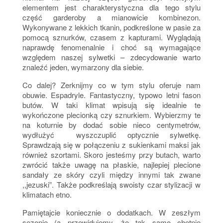
elementem jest charakterystyczna dla tego stylu
część garderoby a mianowicie kombinezon.
Wykonywane z lekkich tkanin, podkreślone w pasie za
pomocą sznurków, czasem z kapturami. Wyglądają
naprawdę fenomenalnie i choć są wymagające
względem naszej sylwetki – zdecydowanie warto
znaleźć jeden, wymarzony dla siebie.
Co dalej? Zerknijmy co w tym stylu oferuje nam
obuwie. Espadryle. Fantastyczny, typowo letni fason
butów. W taki klimat wpisują się idealnie te
wykończone plecionką czy sznurkiem. Wybierzmy te
na koturnie by dodać sobie nieco centymetrów,
wydłużyć wyszczuplić optycznie sylwetkę.
Sprawdzają się w połączeniu z sukienkami maksi jak
również szortami. Skoro jesteśmy przy butach, warto
zwrócić także uwagę na płaskie, najlepiej plecione
sandały ze skóry czyli między innymi tak zwane
,,jezuski”. Także podkreślają swoisty czar stylizacji w
klimatach etno.
Pamiętajcie koniecznie o dodatkach. W zeszłym
sezonie (a przewidujemy, że tak samo chętnie