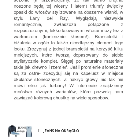
noszone będą tej wiosny i latem) triumfy święciły
opaski do włosów stylizowane na obszerne wianki, w
stylu Lany del Ray. Wyglądają niezwykle
romantycznie, zwłaszcza połączone z
rozpuszczonymi, lekko falowanymi włosami czy też z
warkoczem (koniecznie kłosem!). Bransoletki i
biżuteria w ogóle to także nieodłączny element tego
looku. Zrezygnuj z jednej bransoletki na korzyść kilku
mniejszych, które tworzą dopasowany do siebie
stylistycznie komplet. Sięgaj po naturalne materiały
takie jak drewno i rzemień. Jeśli promienie słoneczne
są za ostre- zdecyduj się na kapelusz w miejsce
okularów słonecznych. Z nakryć głowy nic tak nie
mówi etno jak turbany! W internecie znajdziemy
mnóstwo różnych wariantów, które pozwolą nam
zawiązać kolorową chustkę na wiele sposobów.
JEANS NA OKRĄGŁO