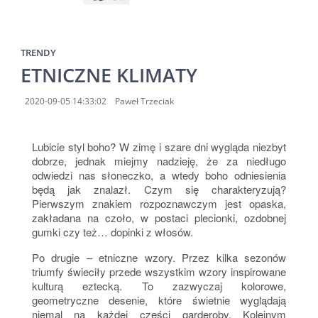
TRENDY
ETNICZNE KLIMATY
2020-09-05 14:33:02
Paweł Trzeciak
Lubicie styl boho? W zimę i szare dni wygląda niezbyt
dobrze, jednak miejmy nadzieję, że za niedługo
odwiedzi nas słoneczko, a wtedy boho odniesienia
będą jak znalazł. Czym się charakteryzują?
Pierwszym znakiem rozpoznawczym jest opaska,
zakładana na czoło, w postaci plecionki, ozdobnej
gumki czy też… dopinki z włosów.
Po drugie – etniczne wzory. Przez kilka sezonów
triumfy świeciły przede wszystkim wzory inspirowane
kulturą eztecką. To zazwyczaj kolorowe,
geometryczne desenie, które świetnie wyglądają
niemal na każdej części garderoby. Kolejnym