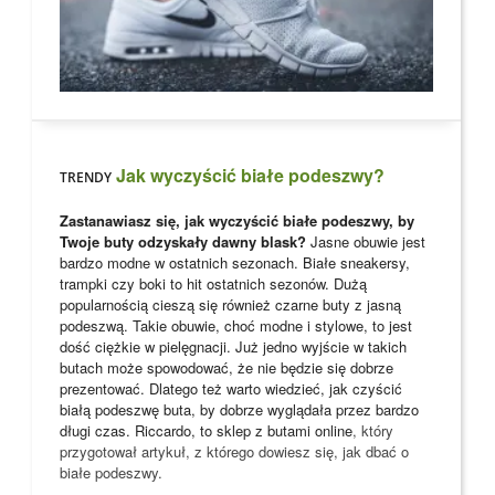
Jak wyczyścić białe podeszwy?
TRENDY
Zastanawiasz się, jak wyczyścić białe podeszwy, by
Twoje buty odzyskały dawny blask?
Jasne obuwie jest
bardzo modne w ostatnich sezonach. Białe sneakersy,
trampki czy boki to hit ostatnich sezonów. Dużą
popularnością cieszą się również czarne buty z jasną
podeszwą. Takie obuwie, choć modne i stylowe, to jest
dość ciężkie w pielęgnacji. Już jedno wyjście w takich
butach może spowodować, że nie będzie się dobrze
prezentować. Dlatego też warto wiedzieć, jak czyścić
białą podeszwę buta, by dobrze wyglądała przez bardzo
długi czas. Riccardo, to
sklep z butami online
, który
przygotował artykuł, z którego dowiesz się, jak dbać o
białe podeszwy.