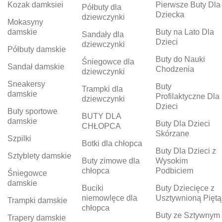
Kozak damksiei
Pierwsze Buty Dla
Półbuty dla
Dziecka
dziewczynki
Mokasyny
damskie
Buty na Lato Dla
Sandały dla
Dzieci
dziewczynki
Półbuty damskie
Buty do Nauki
Śniegowce dla
Sandał damskie
Chodzenia
dziewczynki
Sneakersy
Buty
Trampki dla
damskie
Profilaktyczne Dla
dziewczynki
Dzieci
Buty sportowe
BUTY DLA
damskie
Buty Dla Dzieci
CHŁOPCA
Skórzane
Szpilki
Botki dla chłopca
Buty Dla Dzieci z
Sztyblety damskie
Buty zimowe dla
Wysokim
chłopca
Podbiciem
Śniegowce
damskie
Buciki
Buty Dziecięce z
niemowlęce dla
Usztywnioną Piętą
Trampki damskie
chłopca
Buty ze Sztywnym
Trapery damskie