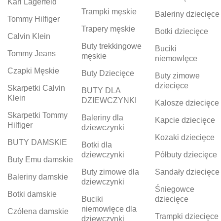
Karl Lagerfeld
Trampki męskie
Baleriny dziecięce
Tommy Hilfiger
Trapery męskie
Botki dziecięce
Calvin Klein
Buty trekkingowe
Buciki
Tommy Jeans
męskie
niemowlęce
Czapki Męskie
Buty Dziecięce
Buty zimowe
dziecięce
Skarpetki Calvin
BUTY DLA
Klein
DZIEWCZYNKI
Kalosze dziecięce
Skarpetki Tommy
Baleriny dla
Kapcie dziecięce
Hilfiger
dziewczynki
Kozaki dziecięce
BUTY DAMSKIE
Botki dla
dziewczynki
Półbuty dziecięce
Buty Emu damskie
Buty zimowe dla
Sandały dziecięce
Baleriny damskie
dziewczynki
Śniegowce
Botki damskie
Buciki
dziecięce
niemowlęce dla
Czółena damskie
Trampki dziecięce
dziewczynki