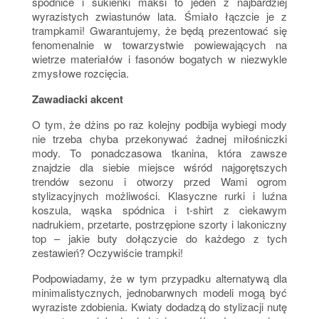
spódnice i sukienki maksi to jeden z najbardziej
wyrazistych zwiastunów lata. Śmiało łączcie je z
trampkami! Gwarantujemy, że będą prezentować się
fenomenalnie w towarzystwie powiewających na
wietrze materiałów i fasonów bogatych w niezwykle
zmysłowe rozcięcia.
Zawadiacki akcent
O tym, że dżins po raz kolejny podbija wybiegi mody
nie trzeba chyba przekonywać żadnej miłośniczki
mody. To ponadczasowa tkanina, która zawsze
znajdzie dla siebie miejsce wśród najgorętszych
trendów sezonu i otworzy przed Wami ogrom
stylizacyjnych możliwości. Klasyczne rurki i luźna
koszula, wąska spódnica i t-shirt z ciekawym
nadrukiem, przetarte, postrzępione szorty i lakoniczny
top – jakie buty dołączycie do każdego z tych
zestawień? Oczywiście trampki!
Podpowiadamy, że w tym przypadku alternatywą dla
minimalistycznych, jednobarwnych modeli mogą być
wyraziste zdobienia. Kwiaty dodadzą do stylizacji nutę