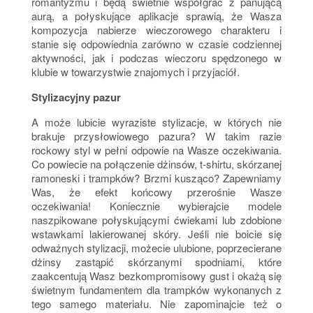
romantyzmu i będą świetnie współgrać z panującą
aurą, a połyskujące aplikacje sprawią, że Wasza
kompozycja nabierze wieczorowego charakteru i
stanie się odpowiednia zarówno w czasie codziennej
aktywności, jak i podczas wieczoru spędzonego w
klubie w towarzystwie znajomych i przyjaciół.
Stylizacyjny pazur
A może lubicie wyraziste stylizacje, w których nie
brakuje przysłowiowego pazura? W takim razie
rockowy styl w pełni odpowie na Wasze oczekiwania.
Co powiecie na połączenie dżinsów, t-shirtu, skórzanej
ramoneski i trampków? Brzmi kusząco? Zapewniamy
Was, że efekt końcowy przerośnie Wasze
oczekiwania! Koniecznie wybierajcie modele
naszpikowane połyskującymi ćwiekami lub zdobione
wstawkami lakierowanej skóry. Jeśli nie boicie się
odważnych stylizacji, możecie ulubione, poprzecierane
dżinsy zastąpić skórzanymi spodniami, które
zaakcentują Wasz bezkompromisowy gust i okażą się
świetnym fundamentem dla trampków wykonanych z
tego samego materiału. Nie zapominajcie też o