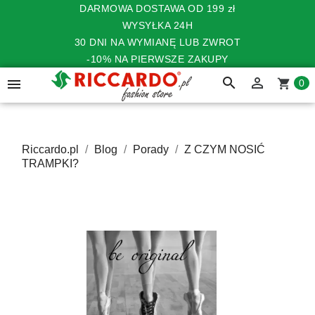
DARMOWA DOSTAWA OD 199 zł
WYSYŁKA 24H
30 DNI NA WYMIANĘ LUB ZWROT
-10% NA PIERWSZE ZAKUPY
search


shopping_cart
0
Riccardo.pl
Blog
Porady
Z CZYM NOSIĆ
TRAMPKI?