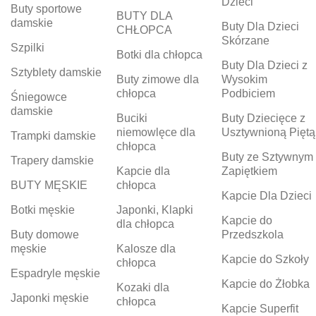
Dzieci
Buty sportowe
BUTY DLA
damskie
Buty Dla Dzieci
CHŁOPCA
Skórzane
Szpilki
Botki dla chłopca
Buty Dla Dzieci z
Sztyblety damskie
Buty zimowe dla
Wysokim
chłopca
Podbiciem
Śniegowce
damskie
Buciki
Buty Dziecięce z
niemowlęce dla
Usztywnioną Piętą
Trampki damskie
chłopca
Buty ze Sztywnym
Trapery damskie
Kapcie dla
Zapiętkiem
BUTY MĘSKIE
chłopca
Kapcie Dla Dzieci
Botki męskie
Japonki, Klapki
Kapcie do
dla chłopca
Buty domowe
Przedszkola
męskie
Kalosze dla
Kapcie do Szkoły
chłopca
Espadryle męskie
Kapcie do Żłobka
Kozaki dla
Japonki męskie
chłopca
Kapcie Superfit