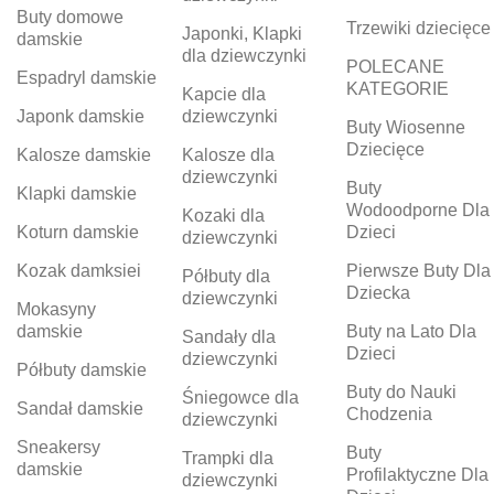
Buty domowe
Trzewiki dziecięce
Japonki, Klapki
damskie
dla dziewczynki
POLECANE
Espadryl damskie
KATEGORIE
Kapcie dla
Japonk damskie
dziewczynki
Buty Wiosenne
Dziecięce
Kalosze damskie
Kalosze dla
dziewczynki
Buty
Klapki damskie
Wodoodporne Dla
Kozaki dla
Koturn damskie
Dzieci
dziewczynki
Kozak damksiei
Pierwsze Buty Dla
Półbuty dla
Dziecka
dziewczynki
Mokasyny
damskie
Buty na Lato Dla
Sandały dla
Dzieci
dziewczynki
Półbuty damskie
Buty do Nauki
Śniegowce dla
Sandał damskie
Chodzenia
dziewczynki
Sneakersy
Buty
Trampki dla
damskie
Profilaktyczne Dla
dziewczynki