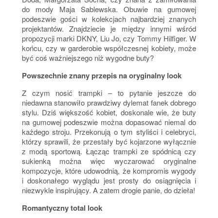
do mody Maja Sablewska. Obuwie na gumowej
podeszwie gości w kolekcjach najbardziej znanych
projektantów. Znajdziecie je między innymi wśród
propozycji marki DKNY, Liu Jo, czy Tommy Hilfiger. W
końcu, czy w garderobie współczesnej kobiety, może
być coś ważniejszego niż wygodne buty?
Powszechnie znany przepis na oryginalny look
Z czym nosić trampki – to pytanie jeszcze do
niedawna stanowiło prawdziwy dylemat fanek dobrego
stylu. Dziś większość kobiet, doskonale wie, że buty
na gumowej podeszwie można dopasować niemal do
każdego stroju. Przekonują o tym styliści i celebryci,
którzy sprawili, że przestały być kojarzone wyłącznie
z modą sportową. Łącząc trampki ze spódnicą czy
sukienką można więc wyczarować oryginalne
kompozycje, które udowodnią, że kompromis wygody
i doskonałego wyglądu jest prosty do osiągnięcia i
niezwykle inspirujący. A zatem drogie panie, do dzieła!
Romantyczny total look