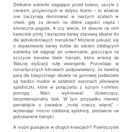
Delikatne sukienki sięgające przed kolano, uszyte z
cienkich, przyjemnych w dotyku tkanin – to właśnie
one zaczynają dominować w naszych szafach w
chwili, gdy za oknem na dobre zagości ciepła i
słoneczna pogoda. A czy wiecie, że obecne na nich
kwieciste printy i wyraziste barwy stanowią idealne tło
dla jednokolorowych trampków? Możecie pokusić się
o dopasowanie barwy butów do odcieni zdobiących
sukienkę lub sięgnąć po uniwersalne, goszczące na
szczycie trendów białe trampki, które wniosą do
Waszej stylizacji nutę awangardy. Pozostając w
romantycznych klimatach podpowiadamy, że świetną
parą dla klasycznego obuwia na gumowej podeszwie
są bardzo modne w ostatnich sezonach plisowane
spódniczki, które w połączeniu z luźnym t-shirtem
pomogą Wam wykreować dziewczęcy,
bezpretensjonalny look. W tym przypadku również
pamiętajcie o zasadzie „mniej znaczy więcej” –
wybierając mocno zdobioną spódnicę, postawcie na
jednobarwne trampki.
A może gustujecie w długich kreacjach? Powłóczyste