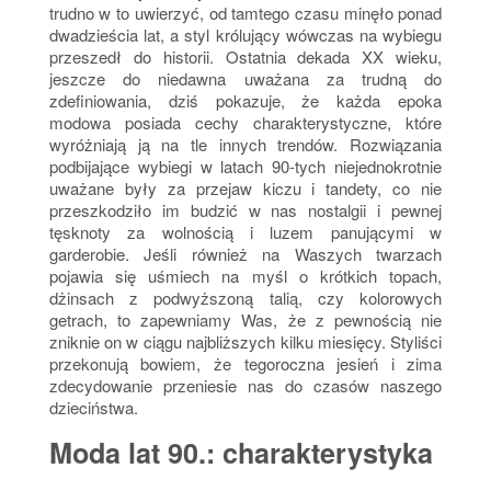
trudno w to uwierzyć, od tamtego czasu minęło ponad
dwadzieścia lat, a styl królujący wówczas na wybiegu
przeszedł do historii. Ostatnia dekada XX wieku,
jeszcze do niedawna uważana za trudną do
zdefiniowania, dziś pokazuje, że każda epoka
modowa posiada cechy charakterystyczne, które
wyróżniają ją na tle innych trendów. Rozwiązania
podbijające wybiegi w latach 90-tych niejednokrotnie
uważane były za przejaw kiczu i tandety, co nie
przeszkodziło im budzić w nas nostalgii i pewnej
tęsknoty za wolnością i luzem panującymi w
garderobie. Jeśli również na Waszych twarzach
pojawia się uśmiech na myśl o krótkich topach,
dżinsach z podwyższoną talią, czy kolorowych
getrach, to zapewniamy Was, że z pewnością nie
zniknie on w ciągu najbliższych kilku miesięcy. Styliści
przekonują bowiem, że tegoroczna jesień i zima
zdecydowanie przeniesie nas do czasów naszego
dzieciństwa.
Moda lat 90.: charakterystyka