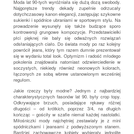
Moda lat 90-tych wyróżniała się dużą dozą swobody.
Najgorętsze trendy dekady zupełnie odrzucały
dotychczasowy kanon elegancji, zastępując szykowne
sukienki i spódnice ubraniami w sportowym stylu. Na
prowadzenie wysunęły się także budzące sporo
kontrowersji grungowe kompozycje. Przedstawicielki
płci pięknej nie bały się odważnych rozwiązań
odsłaniających ciało. Do świata mody po raz kolejny
powrócił jeans, który tym razem dumnie prezentował
się w wydaniu total look. Optymizm i radość młodego
pokolenia znajdowała natomiast odzwierciedlenie w
soczystych, niekiedy również neonowych kolorach,
łączonych ze sobą wbrew ustanowionym wcześniej
regułom.
Jakie rzeczy były modne? Jednym z najbardziej
charakterystycznych fasonów lat 90. były crop topy.
Odkrywające brzuch, posiadające rękawy różnej
długości – od krótkich, poprzez 3/4, na długich
kończąc – gościły w szafie niemal każdej nastolatki.
Miłośniczki mody najchętniej zestawiały je z mini
spódniczkami i jeansami z podwyższonym stanem.
Bardziej zachowawcze kobiety wybierały jednolite