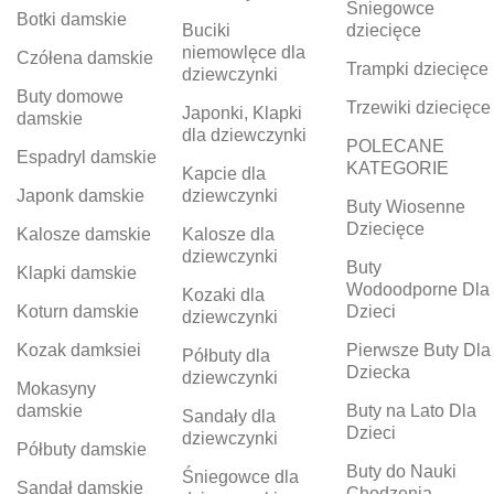
Śniegowce
Botki damskie
Buciki
dziecięce
niemowlęce dla
Czółena damskie
Trampki dziecięce
dziewczynki
Buty domowe
Trzewiki dziecięce
Japonki, Klapki
damskie
dla dziewczynki
POLECANE
Espadryl damskie
KATEGORIE
Kapcie dla
Japonk damskie
dziewczynki
Buty Wiosenne
Dziecięce
Kalosze damskie
Kalosze dla
dziewczynki
Buty
Klapki damskie
Wodoodporne Dla
Kozaki dla
Koturn damskie
Dzieci
dziewczynki
Kozak damksiei
Pierwsze Buty Dla
Półbuty dla
Dziecka
dziewczynki
Mokasyny
damskie
Buty na Lato Dla
Sandały dla
Dzieci
dziewczynki
Półbuty damskie
Buty do Nauki
Śniegowce dla
Sandał damskie
Chodzenia