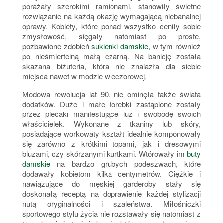
porażały szerokimi ramionami, stanowiły świetne
rozwiązanie na każdą okazję wymagającą niebanalnej
oprawy. Kobiety, które ponad wszystko ceniły sobie
zmysłowość, sięgały natomiast po proste,
pozbawione zdobień
sukienki damskie
, w tym również
po nieśmiertelną małą czarną. Na banicję została
skazana biżuteria, która nie znalazła dla siebie
miejsca nawet w modzie wieczorowej.
Modowa rewolucja lat 90. nie ominęła także świata
dodatków. Duże i małe torebki zastąpione zostały
przez plecaki manifestujące luz i swobodę swoich
właścicielek. Wykonane z tkaniny lub skóry,
posiadające workowaty kształt idealnie komponowały
się zarówno z krótkimi topami, jak i dresowymi
bluzami, czy skórzanymi kurtkami. Wtórowały im
buty
damskie
na bardzo grubych podeszwach, które
dodawały kobietom kilka centymetrów. Ciężkie i
nawiązujące do męskiej garderoby stały się
doskonałą receptą na doprawienie każdej stylizacji
nutą oryginalności i szaleństwa. Miłośniczki
sportowego stylu życia nie rozstawały się natomiast z