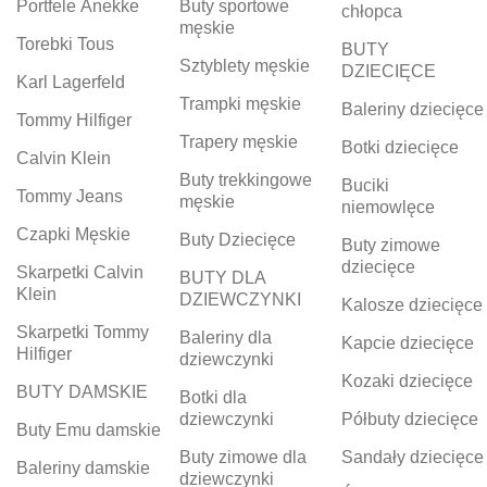
Portfele Anekke
Buty sportowe
chłopca
męskie
Torebki Tous
BUTY
Sztyblety męskie
DZIECIĘCE
Karl Lagerfeld
Trampki męskie
Baleriny dziecięce
Tommy Hilfiger
Trapery męskie
Botki dziecięce
Calvin Klein
Buty trekkingowe
Buciki
Tommy Jeans
męskie
niemowlęce
Czapki Męskie
Buty Dziecięce
Buty zimowe
dziecięce
Skarpetki Calvin
BUTY DLA
Klein
DZIEWCZYNKI
Kalosze dziecięce
Skarpetki Tommy
Baleriny dla
Kapcie dziecięce
Hilfiger
dziewczynki
Kozaki dziecięce
BUTY DAMSKIE
Botki dla
dziewczynki
Półbuty dziecięce
Buty Emu damskie
Buty zimowe dla
Sandały dziecięce
Baleriny damskie
dziewczynki