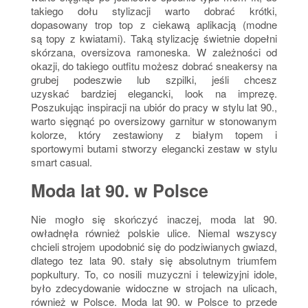
takiego dołu stylizacji warto dobrać krótki,
dopasowany trop top z ciekawą aplikacją (modne
są topy z kwiatami). Taką stylizację świetnie dopełni
skórzana, oversizova ramoneska. W zależności od
okazji, do takiego outfitu możesz dobrać sneakersy na
grubej podeszwie lub szpilki, jeśli chcesz
uzyskać bardziej elegancki, look na imprezę.
Poszukując inspiracji na ubiór do pracy w stylu lat 90.,
warto sięgnąć po oversizowy garnitur w stonowanym
kolorze, który zestawiony z białym topem i
sportowymi butami stworzy elegancki zestaw w stylu
smart casual.
Moda lat 90. w Polsce
Nie mogło się skończyć inaczej, moda lat 90.
owładnęła również polskie ulice. Niemal wszyscy
chcieli strojem upodobnić się do podziwianych gwiazd,
dlatego tez lata 90. stały się absolutnym triumfem
popkultury. To, co nosili muzyczni i telewizyjni idole,
było zdecydowanie widoczne w strojach na ulicach,
również w Polsce. Moda lat 90. w Polsce to przede