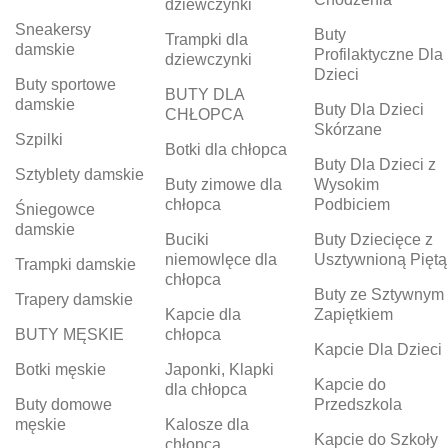
dziewczynki
Sneakersy
Buty
Trampki dla
damskie
Profilaktyczne Dla
dziewczynki
Dzieci
Buty sportowe
BUTY DLA
damskie
Buty Dla Dzieci
CHŁOPCA
Skórzane
Szpilki
Botki dla chłopca
Buty Dla Dzieci z
Sztyblety damskie
Buty zimowe dla
Wysokim
chłopca
Podbiciem
Śniegowce
damskie
Buciki
Buty Dziecięce z
niemowlęce dla
Usztywnioną Piętą
Trampki damskie
chłopca
Buty ze Sztywnym
Trapery damskie
Kapcie dla
Zapiętkiem
BUTY MĘSKIE
chłopca
Kapcie Dla Dzieci
Botki męskie
Japonki, Klapki
Kapcie do
dla chłopca
Buty domowe
Przedszkola
męskie
Kalosze dla
Kapcie do Szkoły
chłopca