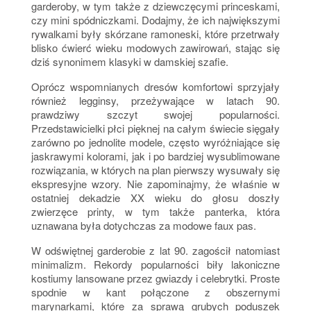
garderoby, w tym także z dziewczęcymi princeskami,
czy mini spódniczkami. Dodajmy, że ich największymi
rywalkami były skórzane ramoneski, które przetrwały
blisko ćwierć wieku modowych zawirowań, stając się
dziś synonimem klasyki w damskiej szafie.
Oprócz wspomnianych dresów komfortowi sprzyjały
również legginsy, przeżywające w latach 90.
prawdziwy szczyt swojej popularności.
Przedstawicielki płci pięknej na całym świecie sięgały
zarówno po jednolite modele, często wyróżniające się
jaskrawymi kolorami, jak i po bardziej wysublimowane
rozwiązania, w których na plan pierwszy wysuwały się
ekspresyjne wzory. Nie zapominajmy, że właśnie w
ostatniej dekadzie XX wieku do głosu doszły
zwierzęce printy, w tym także panterka, która
uznawana była dotychczas za modowe faux pas.
W odświętnej garderobie z lat 90. zagościł natomiast
minimalizm. Rekordy popularności biły lakoniczne
kostiumy lansowane przez gwiazdy i celebrytki. Proste
spodnie w kant połączone z obszernymi
marynarkami, które za sprawą grubych poduszek