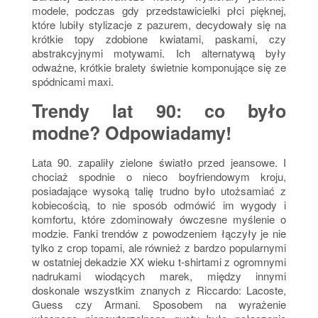
modele, podczas gdy przedstawicielki płci pięknej,
które lubiły stylizacje z pazurem, decydowały się na
krótkie topy zdobione kwiatami, paskami, czy
abstrakcyjnymi motywami. Ich alternatywą były
odważne, krótkie bralety świetnie komponujące się ze
spódnicami maxi.
Trendy lat 90: co było
modne? Odpowiadamy!
Lata 90. zapaliły zielone światło przed jeansowe. I
chociaż spodnie o nieco boyfriendowym kroju,
posiadające wysoką talię trudno było utożsamiać z
kobiecością, to nie sposób odmówić im wygody i
komfortu, które zdominowały ówczesne myślenie o
modzie. Fanki trendów z powodzeniem łączyły je nie
tylko z crop topami, ale również z bardzo popularnymi
w ostatniej dekadzie XX wieku t-shirtami z ogromnymi
nadrukami wiodących marek, między innymi
doskonale wszystkim znanych z Riccardo: Lacoste,
Guess czy Armani. Sposobem na wyrażenie