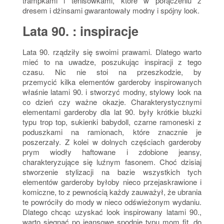
trampkami i tenisówkami, które w połączeniu z
dresem i dżinsami gwarantowały modny i spójny look.
Lata 90. : inspiracje
Lata 90. rządziły się swoimi prawami. Dlatego warto
mieć to na uwadze, poszukując inspiracji z tego
czasu. Nic nie stoi na przeszkodzie, by
przemycić kilka elementów garderoby inspirowanych
właśnie latami 90. i stworzyć modny, stylowy look na
co dzień czy ważne okazje. Charakterystycznymi
elementami garderoby dla lat 90. były krótkie bluzki
typu trop top, sukienki babydoll, czarne ramoneski z
poduszkami na ramionach, które znacznie je
poszerzały. Z kolei w dolnych częściach garderoby
prym wiodły haftowane i zdobione jeansy,
charakteryzujące się luźnym fasonem. Choć dzisiaj
stworzenie stylizacji na bazie wszystkich tych
elementów garderoby byłoby nieco przejaskrawione i
komiczne, to z pewnością każdy zauważył, że ubrania
te powróciły do mody w nieco odświeżonym wydaniu.
Dlatego chcąc uzyskać look inspirowany latami 90.,
warto sięgnąć po jeansowe spodnie typu mom fit, do