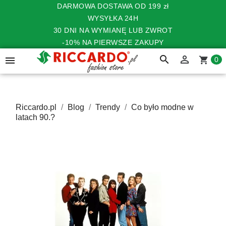
DARMOWA DOSTAWA OD 199 zł
WYSYŁKA 24H
30 DNI NA WYMIANĘ LUB ZWROT
-10% NA PIERWSZE ZAKUPY
search


shopping_cart
0
Riccardo.pl
Blog
Trendy
Co było modne w
latach 90.?