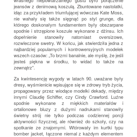
własnego niepowtarzalnego gustu było połączenie
jeansów z denimową koszulą. Zbuntowane nastolatki,
idąc za przykładem triumfującej wówczas Kate Moss,
nie wahały się także sięgnąć po styl grunge, dla
którego doskonałym fundamentem były obszarpane
spodnie i strzępione koszule wykonane z dżinsu. Ich
dopełnienie stanowiły natomiast oversizowe,
rozwleczone swetry. W końcu, jak stwierdziła jedna z
najbardziej popularnych i kontrowersyjnych modelek
wszech czasów: „To brzmi banalnie, ale myślę, że jeśli
jesteś piękna w środku, to widać to także na
zewnątrz”.
Za kwintesencję wygody w latach 90. uważane były
dresy, wyśmienicie wpisujące się w zdrowy tryb życia,
propagowany przez wiodące modelki dekady, między
innymi Claudię Schiffer, czy Cindy Crawford. Luźne
spodnie wykonane z miękkich materiałów i
ortalionowe bluzy z dużymi nadrukami stanowiły
świetny strój nie tylko podczas codziennej porcji
aktywności fizycznej, ale również do szkoły, czy na
spotkanie ze znajomymi. Wtórowały im kurtki typu
bomber jacket, łączone niemal z każdym elementem