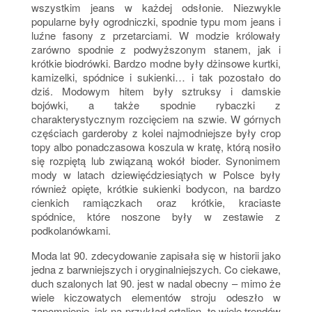
wszystkim jeans w każdej odsłonie. Niezwykle
popularne były ogrodniczki, spodnie typu mom jeans i
luźne fasony z przetarciami. W modzie królowały
zarówno spodnie z podwyższonym stanem, jak i
krótkie biodrówki. Bardzo modne były dżinsowe kurtki,
kamizelki, spódnice i sukienki… i tak pozostało do
dziś. Modowym hitem były sztruksy i damskie
bojówki, a także spodnie rybaczki z
charakterystycznym rozcięciem na szwie. W górnych
częściach garderoby z kolei najmodniejsze były crop
topy albo ponadczasowa koszula w kratę, którą nosiło
się rozpiętą lub związaną wokół bioder. Synonimem
mody w latach dziewięćdziesiątych w Polsce były
również opięte, krótkie sukienki bodycon, na bardzo
cienkich ramiączkach oraz krótkie, kraciaste
spódnice, które noszone były w zestawie z
podkolanówkami.
Moda lat 90. zdecydowanie zapisała się w historii jako
jedna z barwniejszych i oryginalniejszych. Co ciekawe,
duch szalonych lat 90. jest w nadal obecny – mimo że
wiele kiczowatych elementów stroju odeszło w
zapomnienie, jak na przykład ortalion, to wiele trendów