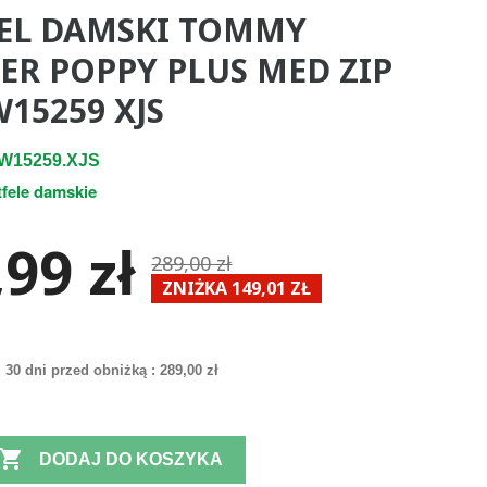
EL DAMSKI TOMMY
GER POPPY PLUS MED ZIP
15259 XJS
W15259.XJS
tfele damskie
99 zł
289,00 zł
ZNIŻKA 149,01 ZŁ
 30 dni przed obniżką :
289,00 zł

DODAJ DO KOSZYKA