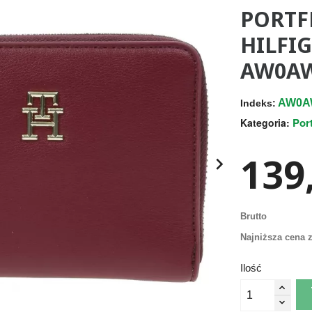
PORTF
HILFI
AW0AW
AW0A
Indeks:
Por
Kategoria:
139,

Brutto
Najniższa cena z
Ilość