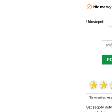

Nie ma wys
Udostępnij
P
Nie oceniłeś jes
Szczegóły doty