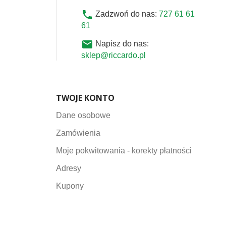
phone
Zadzwoń do nas:
727 61 61
61
email
Napisz do nas:
sklep@riccardo.pl
TWOJE KONTO
Dane osobowe
Zamówienia
Moje pokwitowania - korekty płatności
Adresy
Kupony