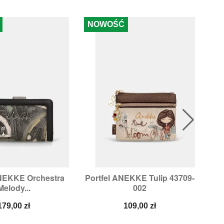
NOWOŚĆ
N
ANEKKE Orchestra
Portfel ANEKKE Tulip 43709-

ybki podgląd
Szybki podgląd
Melody...
002
Cena
Cena
179,00 zł
109,00 zł