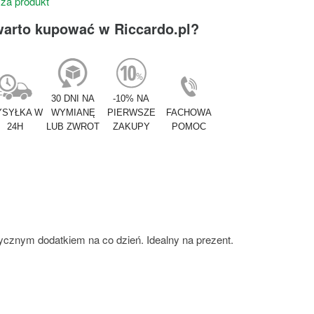
 za produkt
warto kupować w Riccardo.pl?
30 DNI NA
-10% NA
SYŁKA W
WYMIANĘ
PIERWSZE
FACHOWA
24H
LUB ZWROT
ZAKUPY
POMOC
tycznym dodatkiem na co dzień. Idealny na prezent.