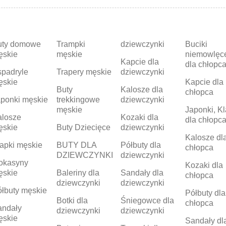
uty domowe
Trampki
dziewczynki
Buciki
ęskie
męskie
niemowlęc
Kapcie dla
dla chłopc
padryle
Trapery męskie
dziewczynki
ęskie
Kapcie dla
Buty
Kalosze dla
chłopca
ponki męskie
trekkingowe
dziewczynki
męskie
Japonki, Kl
alosze
Kozaki dla
dla chłopc
ęskie
Buty Dziecięce
dziewczynki
Kalosze dl
apki męskie
BUTY DLA
Półbuty dla
chłopca
DZIEWCZYNKI
dziewczynki
okasyny
Kozaki dla
ęskie
Baleriny dla
Sandały dla
chłopca
dziewczynki
dziewczynki
łbuty męskie
Półbuty dla
Botki dla
Śniegowce dla
chłopca
andały
dziewczynki
dziewczynki
ęskie
Sandały dl