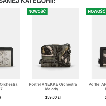
SAMEJ KATEGORII:
NOWOŚĆ
NOWOŚĆ
Orchestra
Portfel ANEKKE Orchestra
Portfel 


odgląd
Szybki podgląd
Sz
07
Melody...
Cena
ł
159,00 zł