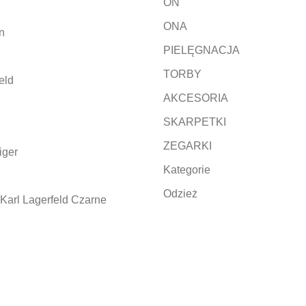
ON
ONA
n
PIELĘGNACJA
TORBY
eld
AKCESORIA
SKARPETKI
ZEGARKI
iger
Kategorie
Odzież
Karl Lagerfeld Czarne