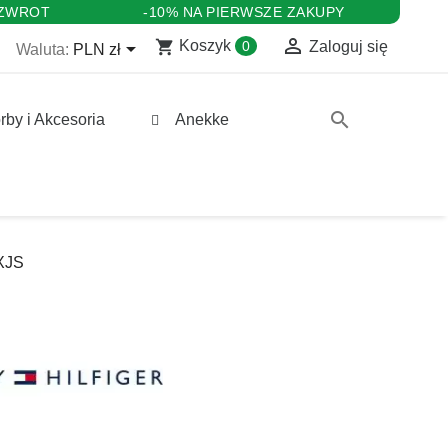
 ZWROT
-10% NA PIERWSZE ZAKUPY

shopping_cart

Koszyk
0
Zaloguj się
Waluta:
PLN zł
search
rby i Akcesoria
Anekke
XJS