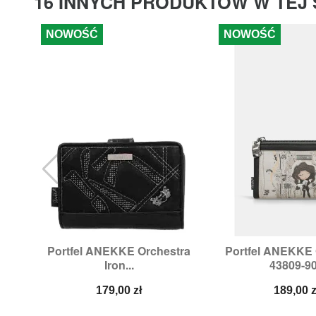
16 INNYCH PRODUKTÓW W TEJ 
NOWOŚĆ
NOWOŚĆ
Portfel ANEKKE Orchestra
Portfel ANEKKE 


Szybki podgląd
Szybki p
Iron...
43809-9
Cena
Cena
179,00 zł
189,00 z