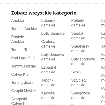
Zobacz wszystkie kategorie
Anekke
Baleriny
Półbuty
B
damskie
damskie
m
Torebki Anekke
Botki damskie
Sandał
Es
Portfele
damskie
m
Anekke
Czółena
damskie
Sneakersy
Ja
Torebki Tous
damskie
Buty domowe
K
Karl Lagerfeld
damskie
Buty sportowe
m
damskie
Tommy Hilfiger
Espadryl
Kl
damskie
Szpilki
Calvin Klein
M
Japonk
Sztyblety
m
Tommy Jeans
damskie
damskie
Pó
Czapki Męskie
Kalosze
Śniegowce
S
damskie
damskie
Skarpetki
m
Calvin Klein