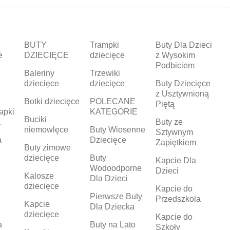
BUTY
Trampki
Buty Dla Dzieci
e
DZIECIĘCE
dziecięce
z Wysokim
a
Podbiciem
Baleriny
Trzewiki
dziecięce
dziecięce
Buty Dziecięce
z Usztywnioną
Botki dziecięce
POLECANE
Piętą
apki
KATEGORIE
Buciki
a
Buty ze
niemowlęce
Buty Wiosenne
Sztywnym
a
Dziecięce
Zapiętkiem
Buty zimowe
dziecięce
Buty
Kapcie Dla
Wodoodporne
Dzieci
Kalosze
Dla Dzieci
dziecięce
Kapcie do
Pierwsze Buty
Przedszkola
Kapcie
Dla Dziecka
dziecięce
Kapcie do
a
Buty na Lato
Szkoły