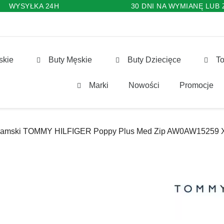
WYSYŁKA 24H
30 DNI NA WYMIANĘ LUB
skie
Buty Męskie
Buty Dziecięce
To
Marki
Nowości
Promocje
 Damski TOMMY HILFIGER Poppy Plus Med Zip AW0AW15259 