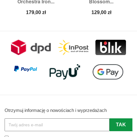
Orchestra Iron...
Blossom...
Cena
Cena
179,00 zł
129,00 zł
Otrzymuj informację o nowościach i wyprzedażach