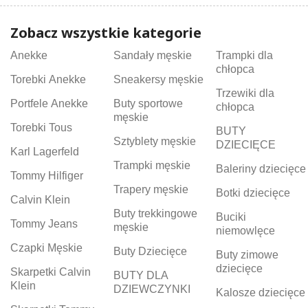
Zobacz wszystkie kategorie
Anekke
Sandały męskie
Trampki dla
chłopca
Torebki Anekke
Sneakersy męskie
Trzewiki dla
Portfele Anekke
Buty sportowe
chłopca
męskie
Torebki Tous
BUTY
Sztyblety męskie
DZIECIĘCE
Karl Lagerfeld
Trampki męskie
Baleriny dziecięce
Tommy Hilfiger
Trapery męskie
Botki dziecięce
Calvin Klein
Buty trekkingowe
Buciki
Tommy Jeans
męskie
niemowlęce
Czapki Męskie
Buty Dziecięce
Buty zimowe
dziecięce
Skarpetki Calvin
BUTY DLA
Klein
DZIEWCZYNKI
Kalosze dziecięce