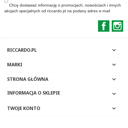
Chcę dostawać informację o promocjach, nowościach i innych
akcjach specjalnych od riccardo.pl na podany adres e-mail
Faceboo
In
RICCARDO.PL

MARKI

STRONA GŁÓWNA

INFORMACJA O SKLEPIE

TWOJE KONTO
