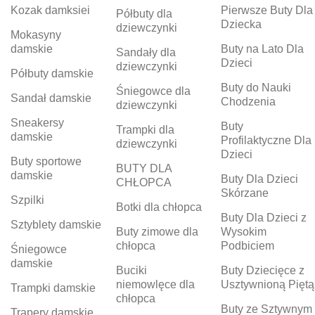
Kozak damksiei
Pierwsze Buty Dla
Półbuty dla
Dziecka
dziewczynki
Mokasyny
damskie
Buty na Lato Dla
Sandały dla
Dzieci
dziewczynki
Półbuty damskie
Buty do Nauki
Śniegowce dla
Sandał damskie
Chodzenia
dziewczynki
Sneakersy
Buty
Trampki dla
damskie
Profilaktyczne Dla
dziewczynki
Dzieci
Buty sportowe
BUTY DLA
damskie
Buty Dla Dzieci
CHŁOPCA
Skórzane
Szpilki
Botki dla chłopca
Buty Dla Dzieci z
Sztyblety damskie
Buty zimowe dla
Wysokim
chłopca
Podbiciem
Śniegowce
damskie
Buciki
Buty Dziecięce z
niemowlęce dla
Usztywnioną Piętą
Trampki damskie
chłopca
Buty ze Sztywnym
Trapery damskie