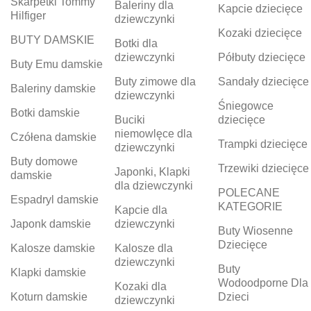
Skarpetki Tommy
Baleriny dla
Kapcie dziecięce
Hilfiger
dziewczynki
Kozaki dziecięce
BUTY DAMSKIE
Botki dla
dziewczynki
Półbuty dziecięce
Buty Emu damskie
Buty zimowe dla
Sandały dziecięce
Baleriny damskie
dziewczynki
Śniegowce
Botki damskie
Buciki
dziecięce
niemowlęce dla
Czółena damskie
Trampki dziecięce
dziewczynki
Buty domowe
Trzewiki dziecięce
Japonki, Klapki
damskie
dla dziewczynki
POLECANE
Espadryl damskie
KATEGORIE
Kapcie dla
Japonk damskie
dziewczynki
Buty Wiosenne
Dziecięce
Kalosze damskie
Kalosze dla
dziewczynki
Buty
Klapki damskie
Wodoodporne Dla
Kozaki dla
Koturn damskie
Dzieci
dziewczynki