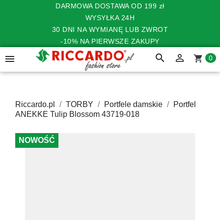
DARMOWA DOSTAWA OD 199 zł
WYSYŁKA 24H
30 DNI NA WYMIANĘ LUB ZWROT
-10% NA PIERWSZE ZAKUPY
search


shopping_cart
0
Riccardo.pl
TORBY
Portfele damskie
Portfel
ANEKKE Tulip Blossom 43719-018
NOWOŚĆ