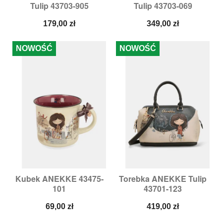
Tulip 43703-905
Tulip 43703-069
Cena
Cena
179,00 zł
349,00 zł
NOWOŚĆ
NOWOŚĆ
Kubek ANEKKE 43475-
Torebka ANEKKE Tulip
101
43701-123
Cena
Cena
69,00 zł
419,00 zł