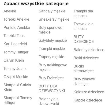
Zobacz wszystkie kategorie
Anekke
Sandały męskie
Trampki dla
chłopca
Torebki Anekke
Sneakersy męskie
Trzewiki dla
Portfele Anekke
Buty sportowe
chłopca
męskie
Torebki Tous
BUTY
Sztyblety męskie
DZIECIĘCE
Karl Lagerfeld
Trampki męskie
Baleriny dziecięce
Tommy Hilfiger
Trapery męskie
Botki dziecięce
Calvin Klein
Buty trekkingowe
Buciki
Tommy Jeans
męskie
niemowlęce
Czapki Męskie
Buty Dziecięce
Buty zimowe
dziecięce
Skarpetki Calvin
BUTY DLA
Klein
DZIEWCZYNKI
Kalosze dziecięce
Skarpetki Tommy
Baleriny dla
Kapcie dziecięce
Hilfiger
dziewczynki