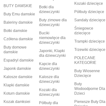
Kozaki dziecięce
BUTY DAMSKIE
Botki dla
dziewczynki
Półbuty dziecięce
Buty Emu damskie
Buty zimowe dla
Sandały dziecięce
Baleriny damskie
dziewczynki
Śniegowce
Botki damskie
Buciki
dziecięce
niemowlęce dla
Czółena damskie
Trampki dziecięce
dziewczynki
Buty domowe
Trzewiki dziecięce
Japonki, Klapki
damskie
dla dziewczynki
POLECANE
Espadryl damskie
KATEGORIE
Kapcie dla
Japonk damskie
dziewczynki
Buty Wiosenne
Dziecięce
Kalosze damskie
Kalosze dla
dziewczynki
Buty
Klapki damskie
Wodoodporne Dla
Kozaki dla
Koturn damskie
Dzieci
dziewczynki
Kozak damksiei
Pierwsze Buty Dla
Półbuty dla