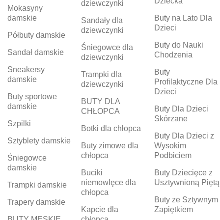
Dziecka
dziewczynki
Mokasyny
damskie
Buty na Lato Dla
Sandały dla
Dzieci
dziewczynki
Półbuty damskie
Buty do Nauki
Śniegowce dla
Sandał damskie
Chodzenia
dziewczynki
Sneakersy
Buty
Trampki dla
damskie
Profilaktyczne Dla
dziewczynki
Dzieci
Buty sportowe
BUTY DLA
damskie
Buty Dla Dzieci
CHŁOPCA
Skórzane
Szpilki
Botki dla chłopca
Buty Dla Dzieci z
Sztyblety damskie
Buty zimowe dla
Wysokim
chłopca
Podbiciem
Śniegowce
damskie
Buciki
Buty Dziecięce z
niemowlęce dla
Usztywnioną Piętą
Trampki damskie
chłopca
Buty ze Sztywnym
Trapery damskie
Kapcie dla
Zapiętkiem
BUTY MĘSKIE
chłopca