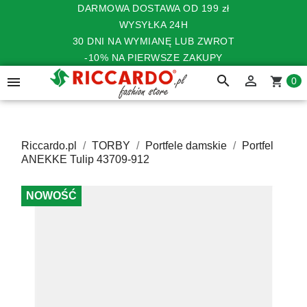
DARMOWA DOSTAWA OD 199 zł
WYSYŁKA 24H
30 DNI NA WYMIANĘ LUB ZWROT
-10% NA PIERWSZE ZAKUPY
search


shopping_cart
0
Riccardo.pl
TORBY
Portfele damskie
Portfel
ANEKKE Tulip 43709-912
NOWOŚĆ