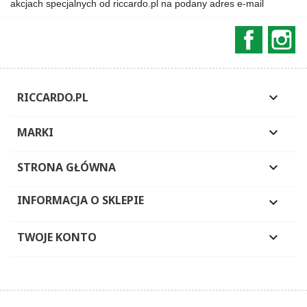
akcjach specjalnych od riccardo.pl na podany adres e-mail
Faceboo
In
RICCARDO.PL

MARKI

STRONA GŁÓWNA

INFORMACJA O SKLEPIE

TWOJE KONTO
