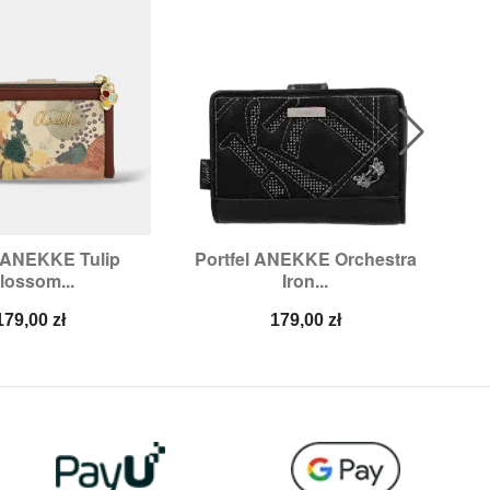
l ANEKKE Tulip
Portfel ANEKKE Orchestra
Po

ybki podgląd
Szybki podgląd
lossom...
Iron...
Cena
Cena
179,00 zł
179,00 zł