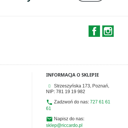
Facebook
Instag
INFORMACJA O SKLEPIE
Strzeszyńska 173, Poznań,
NIP: 781 19 19 982
phone
Zadzwoń do nas:
727 61 61
61
email
Napisz do nas:
sklep@riccardo.pl