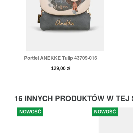
Portfel ANEKKE Tulip 43709-016

Szybki podgląd
Cena
129,00 zł
16 INNYCH PRODUKTÓW W TEJ 
NOWOŚĆ
NOWOŚĆ