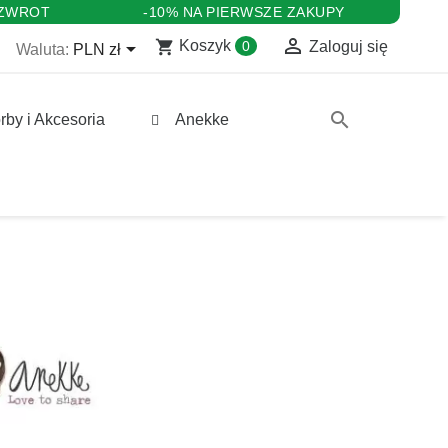
 ZWROT
-10% NA PIERWSZE ZAKUPY

shopping_cart

Koszyk
0
Zaloguj się
Waluta:
PLN zł
search
rby i Akcesoria
Anekke