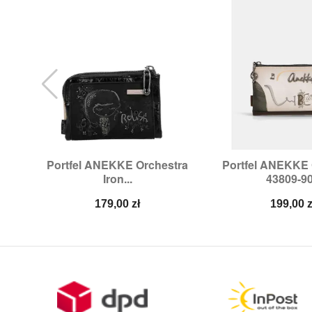
Portfel ANEKKE Orchestra
Portfel ANEKKE 


Szybki podgląd
Szybki p
Iron...
43809-9
Cena
Cena
179,00 zł
199,00 z