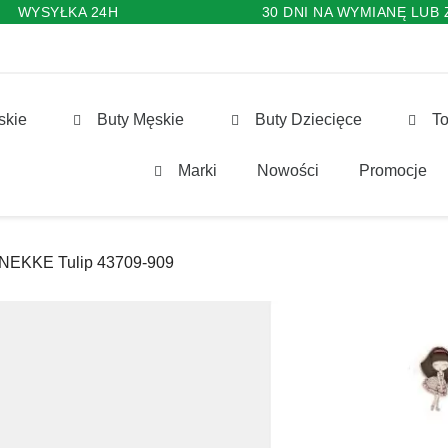
WYSYŁKA 24H
30 DNI NA WYMIANĘ LUB
skie
Buty Męskie
Buty Dziecięce
To
Marki
Nowości
Promocje
 ANEKKE Tulip 43709-909