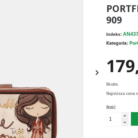
PORTFE
909
AN437
Indeks:
Por
Kategoria:
179,

Brutto
Najniższa cena w
Ilość