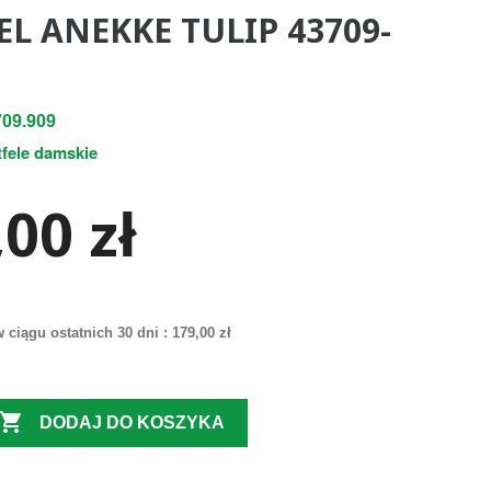
L ANEKKE TULIP 43709-
09.909
tfele damskie
00 zł
 ciągu ostatnich 30 dni :
179,00 zł

DODAJ DO KOSZYKA