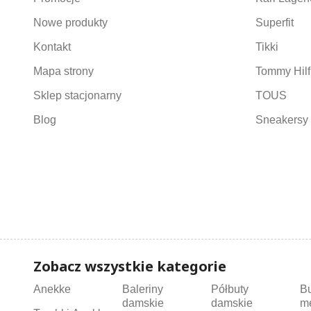
Nowe produkty
Superfit
Kontakt
Tikki
Mapa strony
Tommy Hilf
Sklep stacjonarny
TOUS
Blog
Sneakersy 
Zobacz wszystkie kategorie
Anekke
Baleriny
Półbuty
B
damskie
damskie
m