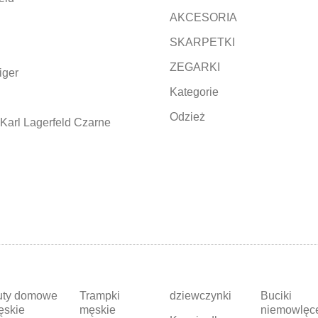
AKCESORIA
SKARPETKI
ZEGARKI
iger
Kategorie
Odzież
Karl Lagerfeld Czarne
uty domowe
Trampki
dziewczynki
Buciki
ęskie
męskie
niemowlęc