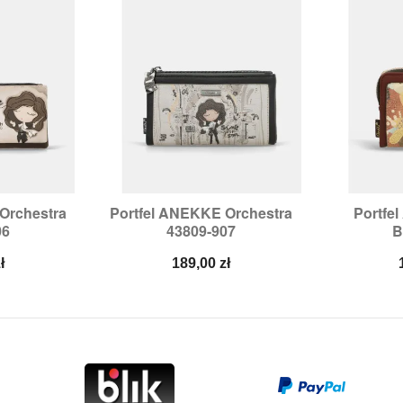
Orchestra
Portfel ANEKKE Orchestra
Portfe


odgląd
Szybki podgląd
Sz
06
43809-907
B
Cena
ł
189,00 zł