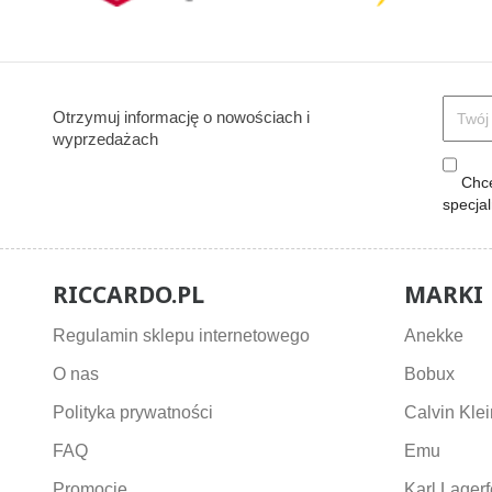
Otrzymuj informację o nowościach i
wyprzedażach
Chcę
specja
RICCARDO.PL
MARKI
Regulamin sklepu internetowego
Anekke
O nas
Bobux
Polityka prywatności
Calvin Klei
FAQ
Emu
Promocje
Karl Lagerf