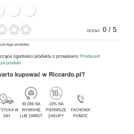
0
/ 5
OCENA:
zcze tego produktu.
czące zgodności produktu z przepisami:
Producent
 za produkt
warto kupować w Riccardo.pl?
30 DNI NA
-10% NA
SYŁKA W
WYMIANĘ
PIERWSZE
FACHOWA
24H
LUB ZWROT
ZAKUPY
POMOC