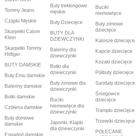
Buty trekkingowe
Buciki
Tommy Jeans
męskie
niemowlęce
Czapki Męskie
Buty Dziecięce
Buty zimowe
dziecięce
Skarpetki Calvin
BUTY DLA
Klein
DZIEWCZYNKI
Kalosze dziecięce
Skarpetki Tommy
Baleriny dla
Kapcie dziecięce
Hilfiger
dziewczynki
Kozaki dziecięce
BUTY DAMSKIE
Botki dla
dziewczynki
Półbuty dziecięce
Buty Emu damskie
Buty zimowe dla
Sandały dziecięce
Baleriny damskie
dziewczynki
Śniegowce
Botki damskie
Buciki
dziecięce
niemowlęce dla
Czółena damskie
Trampki dziecięce
dziewczynki
Buty domowe
Trzewiki dziecięce
Japonki, Klapki
damskie
dla dziewczynki
POLECANE
Espadryl damskie