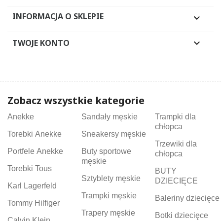
INFORMACJA O SKLEPIE

TWOJE KONTO

Zobacz wszystkie kategorie
Anekke
Sandały męskie
Trampki dla
chłopca
Torebki Anekke
Sneakersy męskie
Trzewiki dla
Portfele Anekke
Buty sportowe
chłopca
męskie
Torebki Tous
BUTY
Sztyblety męskie
DZIECIĘCE
Karl Lagerfeld
Trampki męskie
Baleriny dziecięce
Tommy Hilfiger
Trapery męskie
Botki dziecięce
Calvin Klein