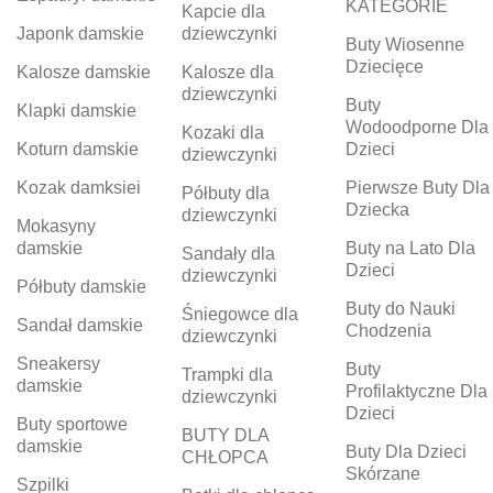
KATEGORIE
Kapcie dla
Japonk damskie
dziewczynki
Buty Wiosenne
Dziecięce
Kalosze damskie
Kalosze dla
dziewczynki
Buty
Klapki damskie
Wodoodporne Dla
Kozaki dla
Koturn damskie
Dzieci
dziewczynki
Kozak damksiei
Pierwsze Buty Dla
Półbuty dla
Dziecka
dziewczynki
Mokasyny
damskie
Buty na Lato Dla
Sandały dla
Dzieci
dziewczynki
Półbuty damskie
Buty do Nauki
Śniegowce dla
Sandał damskie
Chodzenia
dziewczynki
Sneakersy
Buty
Trampki dla
damskie
Profilaktyczne Dla
dziewczynki
Dzieci
Buty sportowe
BUTY DLA
damskie
Buty Dla Dzieci
CHŁOPCA
Skórzane
Szpilki