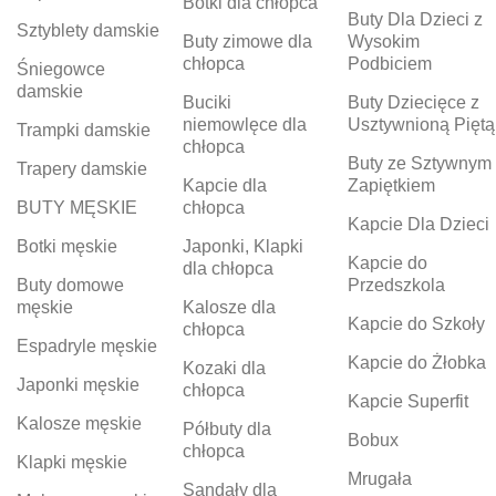
Botki dla chłopca
Buty Dla Dzieci z
Sztyblety damskie
Buty zimowe dla
Wysokim
chłopca
Podbiciem
Śniegowce
damskie
Buciki
Buty Dziecięce z
niemowlęce dla
Usztywnioną Piętą
Trampki damskie
chłopca
Buty ze Sztywnym
Trapery damskie
Kapcie dla
Zapiętkiem
BUTY MĘSKIE
chłopca
Kapcie Dla Dzieci
Botki męskie
Japonki, Klapki
Kapcie do
dla chłopca
Buty domowe
Przedszkola
męskie
Kalosze dla
Kapcie do Szkoły
chłopca
Espadryle męskie
Kapcie do Żłobka
Kozaki dla
Japonki męskie
chłopca
Kapcie Superfit
Kalosze męskie
Półbuty dla
Bobux
chłopca
Klapki męskie
Mrugała
Sandały dla