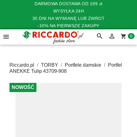
DARMOWA DOSTAWA OD 199 zł
WYSYŁKA 24H
30 DNI NA WYMIANĘ LUB ZWROT
-10% NA PIERWSZE ZAKUPY
search


shopping_cart
0
Riccardo.pl
TORBY
Portfele damskie
Portfel
ANEKKE Tulip 43709-908
NOWOŚĆ