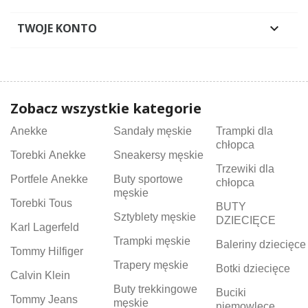
TWOJE KONTO

Zobacz wszystkie kategorie
Anekke
Sandały męskie
Trampki dla
chłopca
Torebki Anekke
Sneakersy męskie
Trzewiki dla
Portfele Anekke
Buty sportowe
chłopca
męskie
Torebki Tous
BUTY
Sztyblety męskie
DZIECIĘCE
Karl Lagerfeld
Trampki męskie
Baleriny dziecięce
Tommy Hilfiger
Trapery męskie
Botki dziecięce
Calvin Klein
Buty trekkingowe
Buciki
Tommy Jeans
męskie
niemowlęce