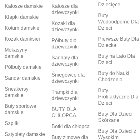
Dziecięce
Kalosze damskie
Kalosze dla
dziewczynki
Buty
Klapki damskie
Wodoodporne Dla
Kozaki dla
Koturn damskie
Dzieci
dziewczynki
Kozak damksiei
Pierwsze Buty Dla
Półbuty dla
Dziecka
dziewczynki
Mokasyny
damskie
Buty na Lato Dla
Sandały dla
Dzieci
dziewczynki
Półbuty damskie
Buty do Nauki
Śniegowce dla
Sandał damskie
Chodzenia
dziewczynki
Sneakersy
Buty
Trampki dla
damskie
Profilaktyczne Dla
dziewczynki
Dzieci
Buty sportowe
BUTY DLA
damskie
Buty Dla Dzieci
CHŁOPCA
Skórzane
Szpilki
Botki dla chłopca
Buty Dla Dzieci z
Sztyblety damskie
Buty zimowe dla
Wysokim