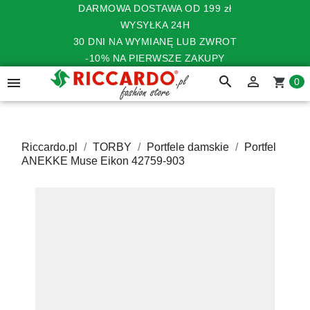
DARMOWA DOSTAWA OD 199 zł
WYSYŁKA 24H
30 DNI NA WYMIANĘ LUB ZWROT
-10% NA PIERWSZE ZAKUPY
search


shopping_cart
0
Riccardo.pl
TORBY
Portfele damskie
Portfel
ANEKKE Muse Eikon 42759-903