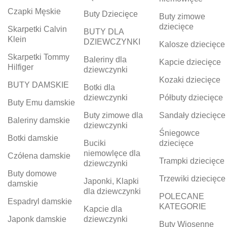
Czapki Męskie
Buty Dziecięce
Buty zimowe
dziecięce
Skarpetki Calvin
BUTY DLA
Klein
DZIEWCZYNKI
Kalosze dziecięce
Skarpetki Tommy
Baleriny dla
Kapcie dziecięce
Hilfiger
dziewczynki
Kozaki dziecięce
BUTY DAMSKIE
Botki dla
dziewczynki
Półbuty dziecięce
Buty Emu damskie
Buty zimowe dla
Sandały dziecięce
Baleriny damskie
dziewczynki
Śniegowce
Botki damskie
Buciki
dziecięce
niemowlęce dla
Czółena damskie
Trampki dziecięce
dziewczynki
Buty domowe
Trzewiki dziecięce
Japonki, Klapki
damskie
dla dziewczynki
POLECANE
Espadryl damskie
KATEGORIE
Kapcie dla
Japonk damskie
dziewczynki
Buty Wiosenne