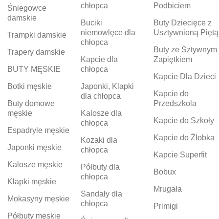
chłopca
Podbiciem
Śniegowce
damskie
Buciki
Buty Dziecięce z
niemowlęce dla
Usztywnioną Piętą
Trampki damskie
chłopca
Buty ze Sztywnym
Trapery damskie
Kapcie dla
Zapiętkiem
BUTY MĘSKIE
chłopca
Kapcie Dla Dzieci
Botki męskie
Japonki, Klapki
Kapcie do
dla chłopca
Buty domowe
Przedszkola
męskie
Kalosze dla
Kapcie do Szkoły
chłopca
Espadryle męskie
Kapcie do Żłobka
Kozaki dla
Japonki męskie
chłopca
Kapcie Superfit
Kalosze męskie
Półbuty dla
Bobux
chłopca
Klapki męskie
Mrugała
Sandały dla
Mokasyny męskie
chłopca
Primigi
Półbuty męskie