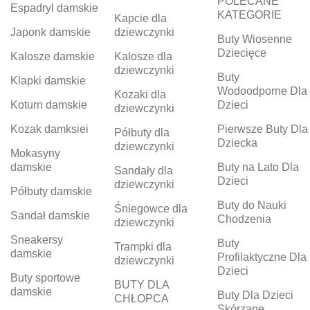
POLECANE
Espadryl damskie
KATEGORIE
Kapcie dla
Japonk damskie
dziewczynki
Buty Wiosenne
Dziecięce
Kalosze damskie
Kalosze dla
dziewczynki
Buty
Klapki damskie
Wodoodporne Dla
Kozaki dla
Koturn damskie
Dzieci
dziewczynki
Kozak damksiei
Pierwsze Buty Dla
Półbuty dla
Dziecka
dziewczynki
Mokasyny
damskie
Buty na Lato Dla
Sandały dla
Dzieci
dziewczynki
Półbuty damskie
Buty do Nauki
Śniegowce dla
Sandał damskie
Chodzenia
dziewczynki
Sneakersy
Buty
Trampki dla
damskie
Profilaktyczne Dla
dziewczynki
Dzieci
Buty sportowe
BUTY DLA
damskie
Buty Dla Dzieci
CHŁOPCA
Skórzane