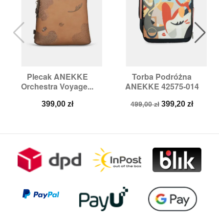
Plecak ANEKKE
Torba Podróżna
Orchestra Voyage...
ANEKKE 42575-014
Cena
Cena
Cena
399,00 zł
399,20 zł
499,00 zł
podstawowa