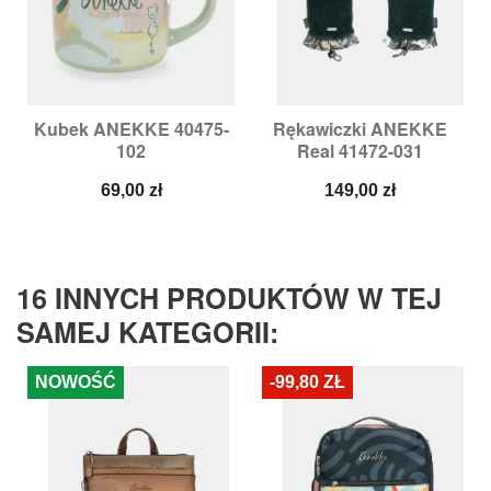
Kubek ANEKKE 40475-
Rękawiczki ANEKKE
102
Real 41472-031
Cena
Cena
69,00 zł
149,00 zł
16 INNYCH PRODUKTÓW W TEJ
SAMEJ KATEGORII:
NOWOŚĆ
-99,80 ZŁ