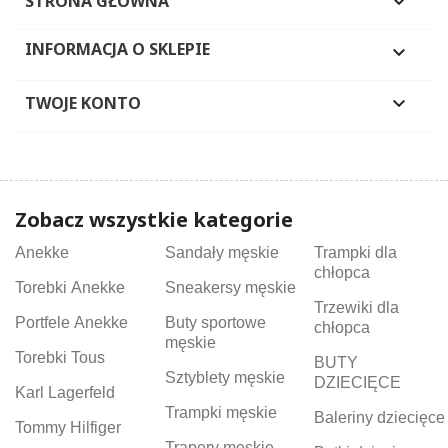
STRONA GŁÓWNA

INFORMACJA O SKLEPIE

TWOJE KONTO

Zobacz wszystkie kategorie
Anekke
Sandały męskie
Trampki dla
chłopca
Torebki Anekke
Sneakersy męskie
Trzewiki dla
Portfele Anekke
Buty sportowe
chłopca
męskie
Torebki Tous
BUTY
Sztyblety męskie
DZIECIĘCE
Karl Lagerfeld
Trampki męskie
Baleriny dziecięce
Tommy Hilfiger
Trapery męskie