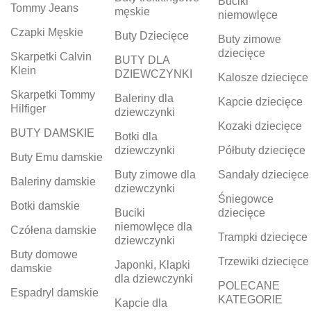
Buciki
Tommy Jeans
męskie
niemowlęce
Czapki Męskie
Buty Dziecięce
Buty zimowe
dziecięce
Skarpetki Calvin
BUTY DLA
Klein
DZIEWCZYNKI
Kalosze dziecięce
Skarpetki Tommy
Baleriny dla
Kapcie dziecięce
Hilfiger
dziewczynki
Kozaki dziecięce
BUTY DAMSKIE
Botki dla
dziewczynki
Półbuty dziecięce
Buty Emu damskie
Buty zimowe dla
Sandały dziecięce
Baleriny damskie
dziewczynki
Śniegowce
Botki damskie
Buciki
dziecięce
niemowlęce dla
Czółena damskie
Trampki dziecięce
dziewczynki
Buty domowe
Trzewiki dziecięce
Japonki, Klapki
damskie
dla dziewczynki
POLECANE
Espadryl damskie
KATEGORIE
Kapcie dla