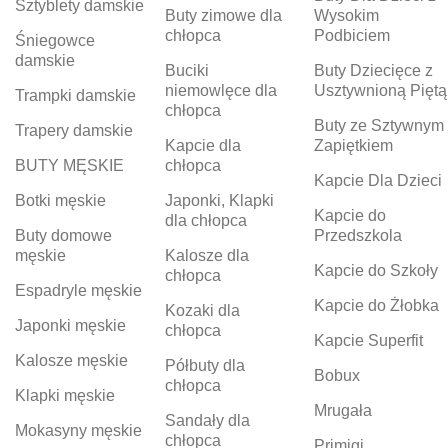
Sztyblety damskie
Buty zimowe dla
Wysokim
chłopca
Podbiciem
Śniegowce
damskie
Buciki
Buty Dziecięce z
niemowlęce dla
Usztywnioną Piętą
Trampki damskie
chłopca
Buty ze Sztywnym
Trapery damskie
Kapcie dla
Zapiętkiem
BUTY MĘSKIE
chłopca
Kapcie Dla Dzieci
Botki męskie
Japonki, Klapki
Kapcie do
dla chłopca
Buty domowe
Przedszkola
męskie
Kalosze dla
Kapcie do Szkoły
chłopca
Espadryle męskie
Kapcie do Żłobka
Kozaki dla
Japonki męskie
chłopca
Kapcie Superfit
Kalosze męskie
Półbuty dla
Bobux
chłopca
Klapki męskie
Mrugała
Sandały dla
Mokasyny męskie
chłopca
Primigi