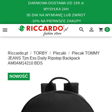
DARMOWA DOSTAWA OD 199 zł
WYSYŁKA 24H
30 DNI NA WYMIANĘ LUB ZWROT
-10% NA PIERWSZE ZAKUPY
search


shopping_cart
0
Riccardo.pl
TORBY
Plecaki
Plecak TOMMY
JEANS Tjm Ess Daily Ripstop Backpack
AM0AM14210 BDS
NOWOŚĆ