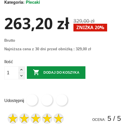
Plecaki
Kategoria:
263,20 zł
329,00 zł
ZNIŻKA 20%
Brutto
Najniższa cena z 30 dni przed obniżką :
329,00 zł
Ilość

DODAJ DO KOSZYKA
Udostępnij
5
/ 5
OCENA: