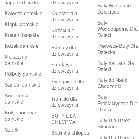
Japonk damskie
dziewczynki
Buty Wiosenne
Dziecięce
Kalosze damskie
Kalosze dla
dziewczynki
Buty
Klapki damskie
Wodoodporne Dla
Kozaki dla
Koturn damskie
Dzieci
dziewczynki
Kozak damksiei
Pierwsze Buty Dla
Półbuty dla
Dziecka
dziewczynki
Mokasyny
damskie
Buty na Lato Dla
Sandały dla
Dzieci
dziewczynki
Półbuty damskie
Buty do Nauki
Śniegowce dla
Sandał damskie
Chodzenia
dziewczynki
Sneakersy
Buty
Trampki dla
damskie
Profilaktyczne Dla
dziewczynki
Dzieci
Buty sportowe
BUTY DLA
damskie
Buty Dla Dzieci
CHŁOPCA
Skórzane
Szpilki
Botki dla chłopca
Buty Dla Dzieci z