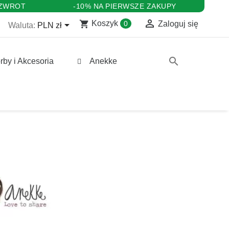
 ZWROT
-10% NA PIERWSZE ZAKUPY

shopping_cart

Koszyk
0
Zaloguj się
Waluta:
PLN zł
search
rby i Akcesoria
Anekke