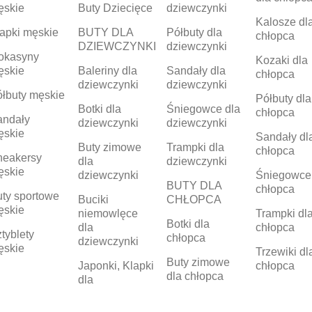
ęskie
Buty Dziecięce
dziewczynki
Kalosze dl
apki męskie
BUTY DLA
Półbuty dla
chłopca
DZIEWCZYNKI
dziewczynki
okasyny
Kozaki dla
ęskie
Baleriny dla
Sandały dla
chłopca
dziewczynki
dziewczynki
łbuty męskie
Półbuty dla
Botki dla
Śniegowce dla
chłopca
andały
dziewczynki
dziewczynki
ęskie
Sandały dl
Buty zimowe
Trampki dla
chłopca
neakersy
dla
dziewczynki
ęskie
dziewczynki
Śniegowce
BUTY DLA
chłopca
ty sportowe
Buciki
CHŁOPCA
ęskie
niemowlęce
Trampki dl
Botki dla
dla
chłopca
tyblety
chłopca
dziewczynki
ęskie
Trzewiki dl
Buty zimowe
Japonki, Klapki
chłopca
dla chłopca
dla