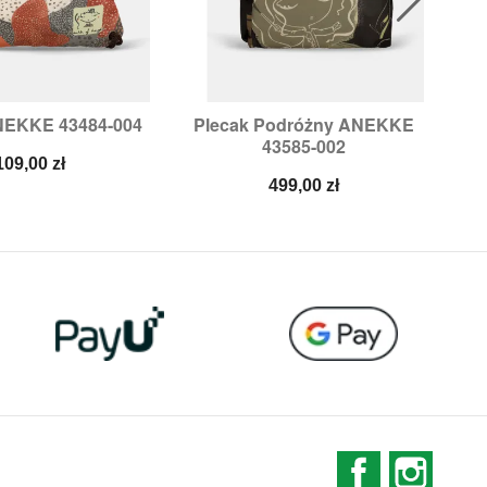
NEKKE 43484-004
Plecak Podróżny ANEKKE
Pl

ybki podgląd
Szybki podgląd
43585-002
Cena
109,00 zł
Cena
499,00 zł
Facebook
Instag