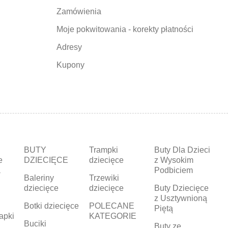
Zamówienia
Moje pokwitowania - korekty płatności
Adresy
Kupony
BUTY
Trampki
Buty Dla Dzieci
e
DZIECIĘCE
dziecięce
z Wysokim
a
Podbiciem
Baleriny
Trzewiki
dziecięce
dziecięce
Buty Dziecięce
z Usztywnioną
Botki dziecięce
POLECANE
Piętą
apki
KATEGORIE
Buciki
a
Buty ze