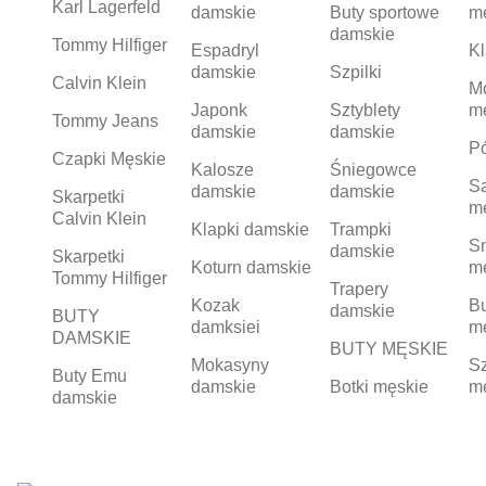
Karl Lagerfeld
damskie
Buty sportowe
m
damskie
Tommy Hilfiger
Espadryl
Kl
damskie
Szpilki
Calvin Klein
M
Japonk
Sztyblety
m
Tommy Jeans
damskie
damskie
Pó
Czapki Męskie
Kalosze
Śniegowce
S
damskie
damskie
Skarpetki
m
Calvin Klein
Klapki damskie
Trampki
S
damskie
Skarpetki
Koturn damskie
m
Tommy Hilfiger
Trapery
Kozak
Bu
damskie
BUTY
damksiei
m
DAMSKIE
BUTY MĘSKIE
Mokasyny
Sz
Buty Emu
damskie
Botki męskie
m
damskie