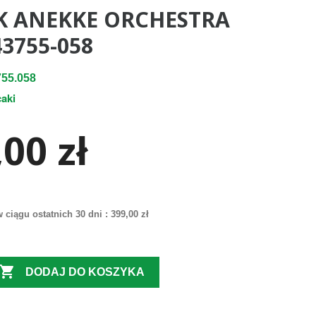
K ANEKKE ORCHESTRA
3755-058
55.058
caki
00 zł
 ciągu ostatnich 30 dni :
399,00 zł

DODAJ DO KOSZYKA