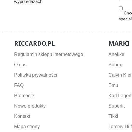
wyprzedażach
Chcę
specja
RICCARDO.PL
MARKI
Regulamin sklepu internetowego
Anekke
O nas
Bobux
Polityka prywatności
Calvin Klei
FAQ
Emu
Promocje
Karl Lagerf
Nowe produkty
Superfit
Kontakt
Tikki
Mapa strony
Tommy Hilf