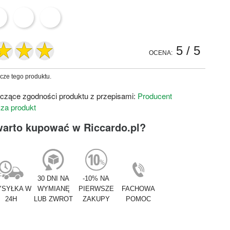
5
/ 5
OCENA:
zcze tego produktu.
czące zgodności produktu z przepisami:
Producent
 za produkt
warto kupować w Riccardo.pl?
30 DNI NA
-10% NA
SYŁKA W
WYMIANĘ
PIERWSZE
FACHOWA
24H
LUB ZWROT
ZAKUPY
POMOC