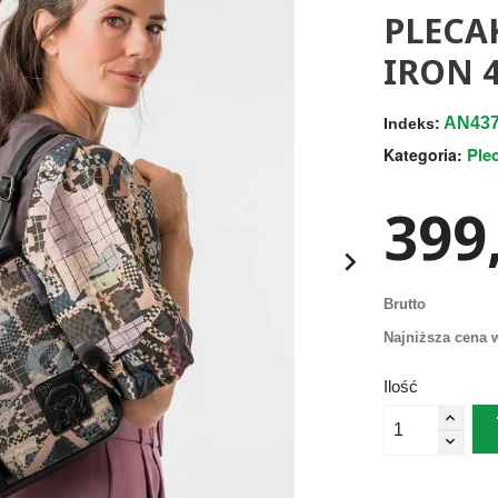
PLECA
IRON 4
AN437
Indeks:
Ple
Kategoria:
399,

Brutto
Najniższa cena w
Ilość