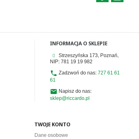
INFORMACJA O SKLEPIE
Strzeszyńska 173, Poznań,
NIP: 781 19 19 982
phone
Zadzwoń do nas:
727 61 61
61
email
Napisz do nas:
sklep@riccardo.pl
TWOJE KONTO
Dane osobowe