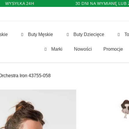
WYSYŁKA 24H
30 DNI NA WYMIANĘ LUB
skie
Buty Męskie
Buty Dziecięce
To
Marki
Nowości
Promocje
chestra Iron 43755-058