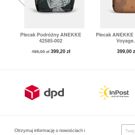
Plecak Podróżny ANEKKE
Plecak ANEKKE 


Szybki podgląd
Szybki p
42585-002
Voyage..
Cena
Cena
Cena
399,20 zł
399,00 z
499,00 zł
podstawowa
Otrzymuj informację o nowościach i