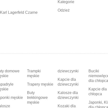
Kategorie
Odzież
Karl Lagerfeld Czarne
uty domowe
Trampki
dziewczynki
Buciki
ęskie
męskie
niemowlęc
Kapcie dla
dla chłopc
padryle
Trapery męskie
dziewczynki
ęskie
Kapcie dla
Buty
Kalosze dla
chłopca
ponki męskie
trekkingowe
dziewczynki
męskie
Japonki, Kl
alosze
Kozaki dla
dla chłopc