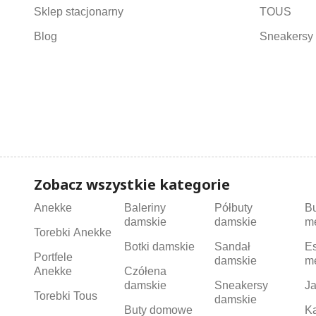
Sklep stacjonarny
TOUS
Blog
Sneakersy 
Zobacz wszystkie kategorie
Anekke
Baleriny
Półbuty
B
damskie
damskie
m
Torebki Anekke
Botki damskie
Sandał
Es
Portfele
damskie
m
Anekke
Czółena
damskie
Sneakersy
Ja
Torebki Tous
damskie
Buty domowe
K