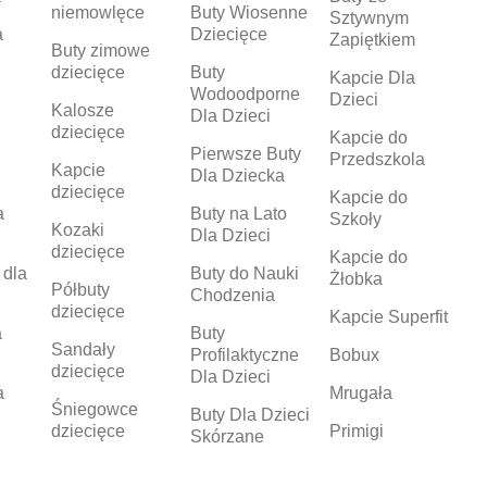
niemowlęce
Buty Wiosenne
Sztywnym
a
Dziecięce
Zapiętkiem
Buty zimowe
dziecięce
Buty
Kapcie Dla
Wodoodporne
Dzieci
Kalosze
Dla Dzieci
dziecięce
Kapcie do
Pierwsze Buty
Przedszkola
Kapcie
Dla Dziecka
dziecięce
Kapcie do
a
Buty na Lato
Szkoły
Kozaki
Dla Dzieci
dziecięce
Kapcie do
 dla
Buty do Nauki
Żłobka
Półbuty
Chodzenia
dziecięce
Kapcie Superfit
a
Buty
Sandały
Profilaktyczne
Bobux
dziecięce
Dla Dzieci
a
Mrugała
Śniegowce
Buty Dla Dzieci
dziecięce
Primigi
Skórzane