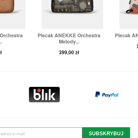
Orchestra
Plecak ANEKKE Orchestra
Plecak A


odgląd
Szybki podgląd
Sz
.
Melody...
Cena
ł
399,00 zł