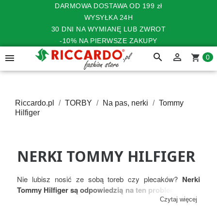
DARMOWA DOSTAWA OD 199 zł
WYSYŁKA 24H
30 DNI NA WYMIANĘ LUB ZWROT
-10% NA PIERWSZE ZAKUPY
search


shopping_cart
0
Riccardo.pl
TORBY
Na pas, nerki
Tommy
Hilfiger
NERKI TOMMY HILFIGER
Nie lubisz nosić ze sobą toreb czy plecaków?
Nerki
Tommy Hilfiger są odpowiedzią na ten problem
! Dzięki
torbom na pas Tommy Hilfiger masz i wolne ręce, i
Czytaj więcej
potrzebne drobiazgi przy sobie.