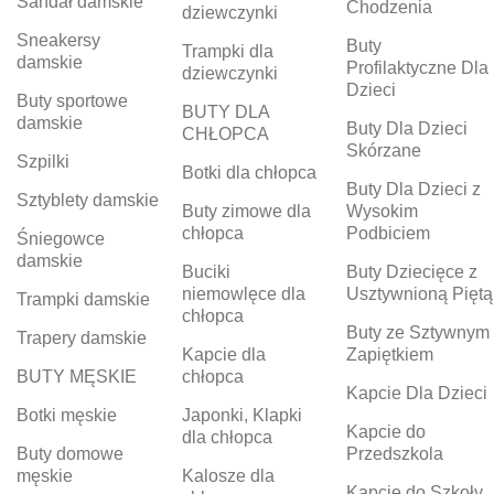
Sandał damskie
Chodzenia
dziewczynki
Sneakersy
Buty
Trampki dla
damskie
Profilaktyczne Dla
dziewczynki
Dzieci
Buty sportowe
BUTY DLA
damskie
Buty Dla Dzieci
CHŁOPCA
Skórzane
Szpilki
Botki dla chłopca
Buty Dla Dzieci z
Sztyblety damskie
Buty zimowe dla
Wysokim
chłopca
Podbiciem
Śniegowce
damskie
Buciki
Buty Dziecięce z
niemowlęce dla
Usztywnioną Piętą
Trampki damskie
chłopca
Buty ze Sztywnym
Trapery damskie
Kapcie dla
Zapiętkiem
BUTY MĘSKIE
chłopca
Kapcie Dla Dzieci
Botki męskie
Japonki, Klapki
Kapcie do
dla chłopca
Buty domowe
Przedszkola
męskie
Kalosze dla
Kapcie do Szkoły