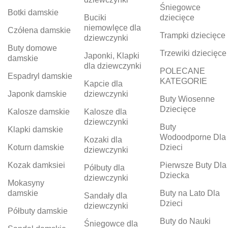
Śniegowce
Botki damskie
Buciki
dziecięce
niemowlęce dla
Czółena damskie
Trampki dziecięce
dziewczynki
Buty domowe
Trzewiki dziecięce
Japonki, Klapki
damskie
dla dziewczynki
POLECANE
Espadryl damskie
KATEGORIE
Kapcie dla
Japonk damskie
dziewczynki
Buty Wiosenne
Dziecięce
Kalosze damskie
Kalosze dla
dziewczynki
Buty
Klapki damskie
Wodoodporne Dla
Kozaki dla
Koturn damskie
Dzieci
dziewczynki
Kozak damksiei
Pierwsze Buty Dla
Półbuty dla
Dziecka
dziewczynki
Mokasyny
damskie
Buty na Lato Dla
Sandały dla
Dzieci
dziewczynki
Półbuty damskie
Buty do Nauki
Śniegowce dla