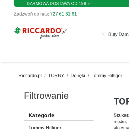
DARMOWA DOSTAWA OD 199 zł
Zadzwoń do nas:
727 61 61 61
Buty Dam
Riccardo.pl
TORBY
Do ręki
Tommy Hilfiger
Filtrowanie
TO
Kategorie
Szukas
modeli,
utrzym
Tommy Hilfiger