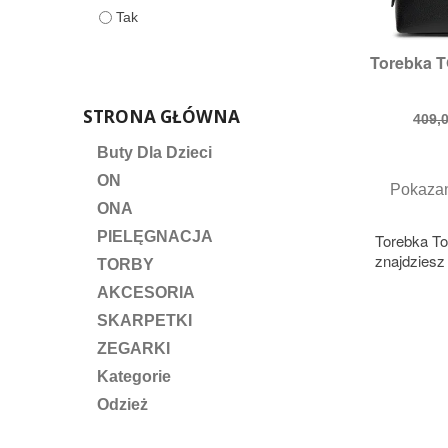
Tak
Torebka 

S
STRONA GŁÓWNA
Cen
409,0
pod
Buty Dla Dzieci
ON
Pokazan
ONA
PIELĘGNACJA
Torebka To
znajdzies
TORBY
AKCESORIA
SKARPETKI
ZEGARKI
Kategorie
Odzież