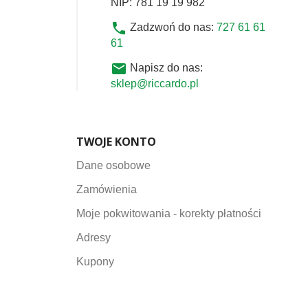
NIP: 781 19 19 982
phone
Zadzwoń do nas:
727 61 61
61
email
Napisz do nas:
sklep@riccardo.pl
TWOJE KONTO
Dane osobowe
Zamówienia
Moje pokwitowania - korekty płatności
Adresy
Kupony