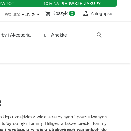
 ZWROT
-10% NA PIERWSZE ZAKUPY

shopping_cart

Koszyk
0
Zaloguj się
Waluta:
PLN zł
search
rby i Akcesoria
Anekke
R
sklepu znajdziesz wiele atrakcyjnych i poszukiwanych
e torby do ręki Tommy Hilfiger, a także torebki Tommy
e i występują w wielu atrakcyjnych wariantach do