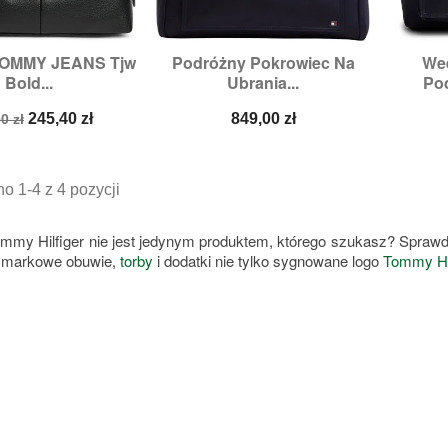
TOMMY JEANS Tjw
Podróżny Pokrowiec Na
We

zybki podgląd
Szybki podgląd
Bold...
Ubrania...
Po
a
Cena
Cena
245,40 zł
849,00 zł
0 zł
stawowa
o 1-4 z 4 pozycji
mmy Hilfiger nie jest jedynym produktem, którego szukasz? Sprawd
z markowe obuwie,
torby
i dodatki nie tylko sygnowane logo
Tommy Hil