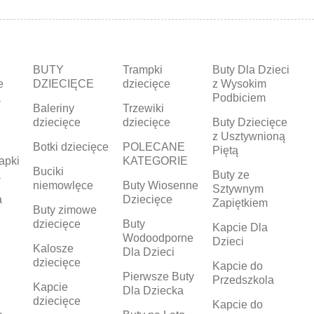
BUTY
Trampki
Buty Dla Dzieci
e
DZIECIĘCE
dziecięce
z Wysokim
a
Podbiciem
Baleriny
Trzewiki
dziecięce
dziecięce
Buty Dziecięce
z Usztywnioną
Botki dziecięce
POLECANE
Piętą
apki
KATEGORIE
Buciki
a
Buty ze
niemowlęce
Buty Wiosenne
Sztywnym
a
Dziecięce
Zapiętkiem
Buty zimowe
dziecięce
Buty
Kapcie Dla
Wodoodporne
Dzieci
Kalosze
Dla Dzieci
dziecięce
Kapcie do
Pierwsze Buty
Przedszkola
Kapcie
Dla Dziecka
dziecięce
Kapcie do