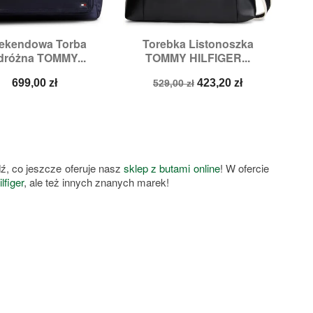
ekendowa Torba
Torebka Listonoszka


Szybki podgląd
Szybki podgląd
dróżna TOMMY...
TOMMY HILFIGER...
Cena
Cena
Cena
699,00 zł
423,20 zł
529,00 zł
podstawowa
ź, co jeszcze oferuje nasz
sklep z butami online
! W ofercie
figer
, ale też innych znanych marek!