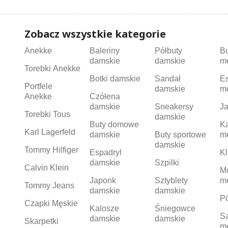
Zobacz wszystkie kategorie
Anekke
Baleriny
Półbuty
B
damskie
damskie
m
Torebki Anekke
Botki damskie
Sandał
Es
Portfele
damskie
m
Anekke
Czółena
damskie
Sneakersy
Ja
Torebki Tous
damskie
Buty domowe
K
Karl Lagerfeld
damskie
Buty sportowe
m
damskie
Tommy Hilfiger
Espadryl
Kl
damskie
Szpilki
Calvin Klein
M
Japonk
Sztyblety
m
Tommy Jeans
damskie
damskie
Pó
Czapki Męskie
Kalosze
Śniegowce
S
damskie
damskie
Skarpetki
m