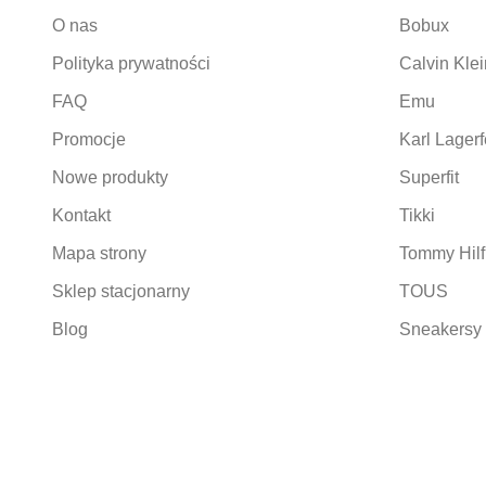
O nas
Bobux
Polityka prywatności
Calvin Klei
FAQ
Emu
Promocje
Karl Lagerf
Nowe produkty
Superfit
Kontakt
Tikki
Mapa strony
Tommy Hilf
Sklep stacjonarny
TOUS
Blog
Sneakersy 