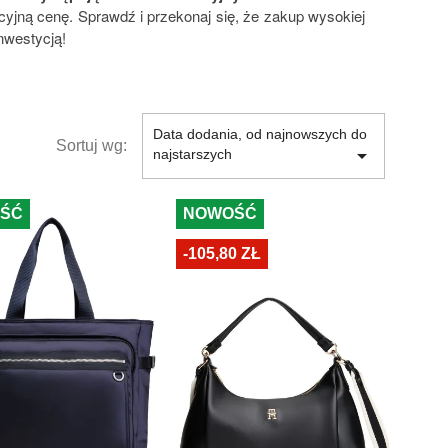
cyjną cenę. Sprawdź i przekonaj się, że zakup wysokiej
nwestycją!
Data dodania, od najnowszych do
Sortuj wg:

najstarszych
ŚĆ
NOWOŚĆ
-105,80 ZŁ