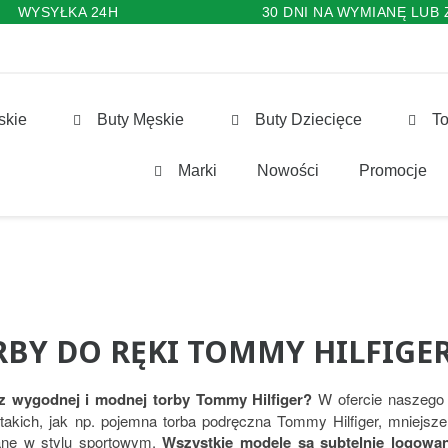
WYSYŁKA 24H
30 DNI NA WYMIANĘ LUB
skie
Buty Męskie
Buty Dziecięce
To
Marki
Nowości
Promocje
RBY DO RĘKI TOMMY HILFIGE
z wygodnej i modnej torby Tommy Hilfiger?
W ofercie naszego 
 takich, jak np. pojemna torba podręczna Tommy Hilfiger, mniejsz
ane w stylu sportowym.
Wszystkie modele są subtelnie logowan