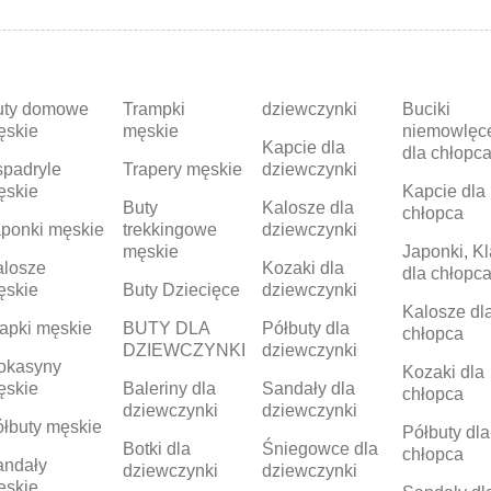
uty domowe
Trampki
dziewczynki
Buciki
ęskie
męskie
niemowlęc
Kapcie dla
dla chłopc
padryle
Trapery męskie
dziewczynki
ęskie
Kapcie dla
Buty
Kalosze dla
chłopca
ponki męskie
trekkingowe
dziewczynki
męskie
Japonki, Kl
alosze
Kozaki dla
dla chłopc
ęskie
Buty Dziecięce
dziewczynki
Kalosze dl
apki męskie
BUTY DLA
Półbuty dla
chłopca
DZIEWCZYNKI
dziewczynki
okasyny
Kozaki dla
ęskie
Baleriny dla
Sandały dla
chłopca
dziewczynki
dziewczynki
łbuty męskie
Półbuty dla
Botki dla
Śniegowce dla
chłopca
andały
dziewczynki
dziewczynki
ęskie