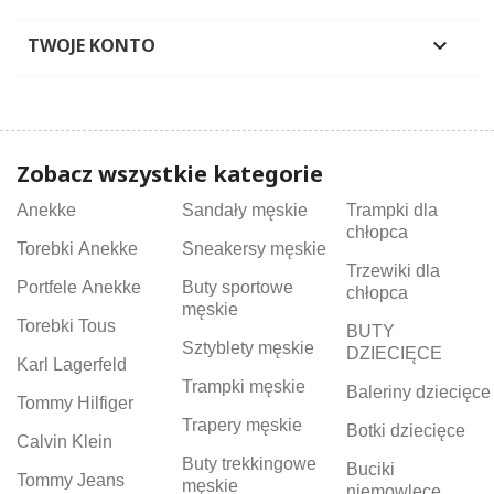
TWOJE KONTO

Zobacz wszystkie kategorie
Anekke
Sandały męskie
Trampki dla
chłopca
Torebki Anekke
Sneakersy męskie
Trzewiki dla
Portfele Anekke
Buty sportowe
chłopca
męskie
Torebki Tous
BUTY
Sztyblety męskie
DZIECIĘCE
Karl Lagerfeld
Trampki męskie
Baleriny dziecięce
Tommy Hilfiger
Trapery męskie
Botki dziecięce
Calvin Klein
Buty trekkingowe
Buciki
Tommy Jeans
męskie
niemowlęce