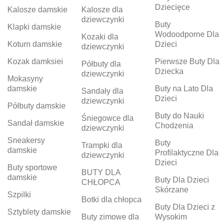
Dziecięce
Kalosze damskie
Kalosze dla
dziewczynki
Buty
Klapki damskie
Wodoodporne Dla
Kozaki dla
Koturn damskie
Dzieci
dziewczynki
Kozak damksiei
Pierwsze Buty Dla
Półbuty dla
Dziecka
dziewczynki
Mokasyny
damskie
Buty na Lato Dla
Sandały dla
Dzieci
dziewczynki
Półbuty damskie
Buty do Nauki
Śniegowce dla
Sandał damskie
Chodzenia
dziewczynki
Sneakersy
Buty
Trampki dla
damskie
Profilaktyczne Dla
dziewczynki
Dzieci
Buty sportowe
BUTY DLA
damskie
Buty Dla Dzieci
CHŁOPCA
Skórzane
Szpilki
Botki dla chłopca
Buty Dla Dzieci z
Sztyblety damskie
Buty zimowe dla
Wysokim