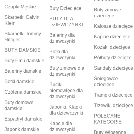
Czapki Męskie
Buty Dziecięce
Buty zimowe
dziecięce
Skarpetki Calvin
BUTY DLA
Klein
DZIEWCZYNKI
Kalosze dziecięce
Skarpetki Tommy
Baleriny dla
Kapcie dziecięce
Hilfiger
dziewczynki
Kozaki dziecięce
BUTY DAMSKIE
Botki dla
dziewczynki
Półbuty dziecięce
Buty Emu damskie
Buty zimowe dla
Sandały dziecięce
Baleriny damskie
dziewczynki
Śniegowce
Botki damskie
Buciki
dziecięce
niemowlęce dla
Czółena damskie
Trampki dziecięce
dziewczynki
Buty domowe
Trzewiki dziecięce
Japonki, Klapki
damskie
dla dziewczynki
POLECANE
Espadryl damskie
KATEGORIE
Kapcie dla
Japonk damskie
dziewczynki
Buty Wiosenne