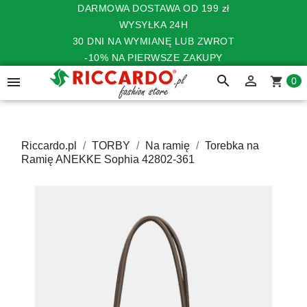
DARMOWA DOSTAWA OD 199 zł
WYSYŁKA 24H
30 DNI NA WYMIANĘ LUB ZWROT
-10% NA PIERWSZE ZAKUPY
search


shopping_cart
0
Riccardo.pl
TORBY
Na ramię
Torebka na
Ramię ANEKKE Sophia 42802-361