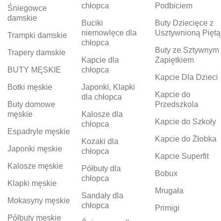
chłopca
Podbiciem
Śniegowce
damskie
Buciki
Buty Dziecięce z
niemowlęce dla
Usztywnioną Piętą
Trampki damskie
chłopca
Buty ze Sztywnym
Trapery damskie
Kapcie dla
Zapiętkiem
BUTY MĘSKIE
chłopca
Kapcie Dla Dzieci
Botki męskie
Japonki, Klapki
Kapcie do
dla chłopca
Buty domowe
Przedszkola
męskie
Kalosze dla
Kapcie do Szkoły
chłopca
Espadryle męskie
Kapcie do Żłobka
Kozaki dla
Japonki męskie
chłopca
Kapcie Superfit
Kalosze męskie
Półbuty dla
Bobux
chłopca
Klapki męskie
Mrugała
Sandały dla
Mokasyny męskie
chłopca
Primigi
Półbuty męskie