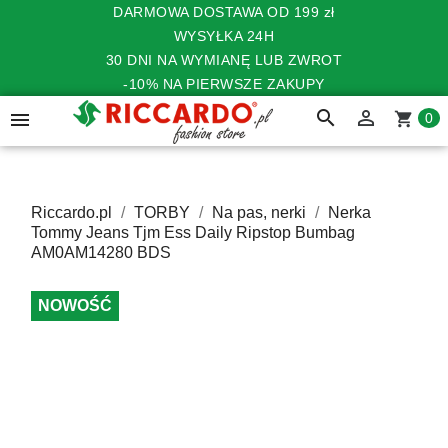
DARMOWA DOSTAWA OD 199 zł
WYSYŁKA 24H
30 DNI NA WYMIANĘ LUB ZWROT
-10% NA PIERWSZE ZAKUPY
search


shopping_cart
0
Riccardo.pl
TORBY
Na pas, nerki
Nerka
Tommy Jeans Tjm Ess Daily Ripstop Bumbag
AM0AM14280 BDS
NOWOŚĆ