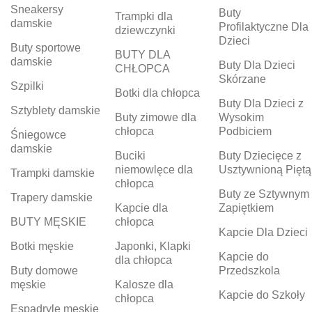
Sneakersy
Buty
Trampki dla
damskie
Profilaktyczne Dla
dziewczynki
Dzieci
Buty sportowe
BUTY DLA
damskie
Buty Dla Dzieci
CHŁOPCA
Skórzane
Szpilki
Botki dla chłopca
Buty Dla Dzieci z
Sztyblety damskie
Buty zimowe dla
Wysokim
chłopca
Podbiciem
Śniegowce
damskie
Buciki
Buty Dziecięce z
niemowlęce dla
Usztywnioną Piętą
Trampki damskie
chłopca
Buty ze Sztywnym
Trapery damskie
Kapcie dla
Zapiętkiem
BUTY MĘSKIE
chłopca
Kapcie Dla Dzieci
Botki męskie
Japonki, Klapki
Kapcie do
dla chłopca
Buty domowe
Przedszkola
męskie
Kalosze dla
Kapcie do Szkoły
chłopca
Espadryle męskie