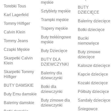
męskie
Torebki Tous
BUTY
Sztyblety męskie
DZIECIĘCE
Karl Lagerfeld
Trampki męskie
Baleriny dziecięce
Tommy Hilfiger
Trapery męskie
Botki dziecięce
Calvin Klein
Buty trekkingowe
Buciki
Tommy Jeans
męskie
niemowlęce
Czapki Męskie
Buty Dziecięce
Buty zimowe
dziecięce
Skarpetki Calvin
BUTY DLA
Klein
DZIEWCZYNKI
Kalosze dziecięce
Skarpetki Tommy
Baleriny dla
Kapcie dziecięce
Hilfiger
dziewczynki
Kozaki dziecięce
BUTY DAMSKIE
Botki dla
dziewczynki
Półbuty dziecięce
Buty Emu damskie
Buty zimowe dla
Sandały dziecięce
Baleriny damskie
dziewczynki
Śniegowce