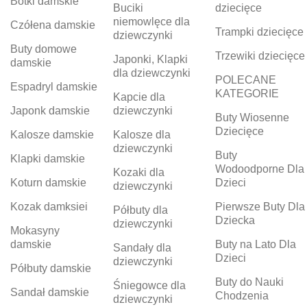
Botki damskie
Buciki
dziecięce
niemowlęce dla
Czółena damskie
Trampki dziecięce
dziewczynki
Buty domowe
Trzewiki dziecięce
Japonki, Klapki
damskie
dla dziewczynki
POLECANE
Espadryl damskie
KATEGORIE
Kapcie dla
Japonk damskie
dziewczynki
Buty Wiosenne
Dziecięce
Kalosze damskie
Kalosze dla
dziewczynki
Buty
Klapki damskie
Wodoodporne Dla
Kozaki dla
Koturn damskie
Dzieci
dziewczynki
Kozak damksiei
Pierwsze Buty Dla
Półbuty dla
Dziecka
dziewczynki
Mokasyny
damskie
Buty na Lato Dla
Sandały dla
Dzieci
dziewczynki
Półbuty damskie
Buty do Nauki
Śniegowce dla
Sandał damskie
Chodzenia
dziewczynki