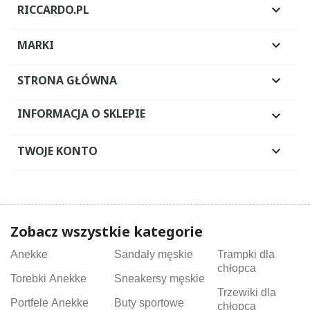
RICCARDO.PL

MARKI

STRONA GŁÓWNA

INFORMACJA O SKLEPIE

TWOJE KONTO

Zobacz wszystkie kategorie
Anekke
Sandały męskie
Trampki dla
chłopca
Torebki Anekke
Sneakersy męskie
Trzewiki dla
Portfele Anekke
Buty sportowe
chłopca