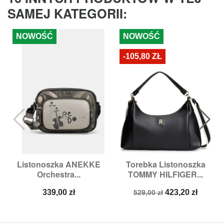
SAMEJ KATEGORII:
NOWOŚĆ
NOWOŚĆ
-105,80 ZŁ
Listonoszka ANEKKE
Torebka Listonoszka
Orchestra...
TOMMY HILFIGER...
Cena
Cena
Cena
339,00 zł
423,20 zł
529,00 zł
podstawowa