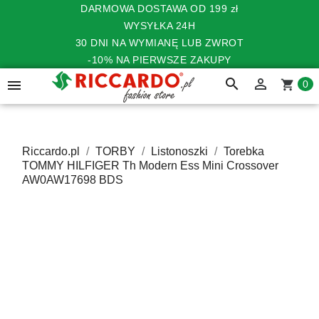
DARMOWA DOSTAWA OD 199 zł
WYSYŁKA 24H
30 DNI NA WYMIANĘ LUB ZWROT
-10% NA PIERWSZE ZAKUPY
search


shopping_cart
0
Riccardo.pl
TORBY
Listonoszki
Torebka
TOMMY HILFIGER Th Modern Ess Mini Crossover
AW0AW17698 BDS