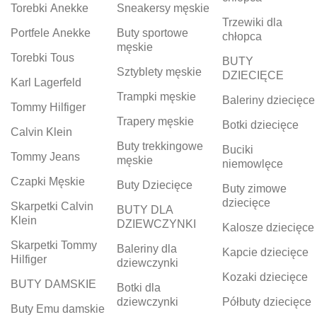
Torebki Anekke
Sneakersy męskie
Trzewiki dla
Portfele Anekke
Buty sportowe
chłopca
męskie
Torebki Tous
BUTY
Sztyblety męskie
DZIECIĘCE
Karl Lagerfeld
Trampki męskie
Baleriny dziecięce
Tommy Hilfiger
Trapery męskie
Botki dziecięce
Calvin Klein
Buty trekkingowe
Buciki
Tommy Jeans
męskie
niemowlęce
Czapki Męskie
Buty Dziecięce
Buty zimowe
dziecięce
Skarpetki Calvin
BUTY DLA
Klein
DZIEWCZYNKI
Kalosze dziecięce
Skarpetki Tommy
Baleriny dla
Kapcie dziecięce
Hilfiger
dziewczynki
Kozaki dziecięce
BUTY DAMSKIE
Botki dla
dziewczynki
Półbuty dziecięce
Buty Emu damskie