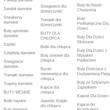
Półbuty damskie
Buty do Nauki
Śniegowce dla
Sandał damskie
Chodzenia
dziewczynki
Sneakersy
Buty
Trampki dla
damskie
Profilaktyczne Dla
dziewczynki
Dzieci
Buty sportowe
BUTY DLA
damskie
Buty Dla Dzieci
CHŁOPCA
Skórzane
Szpilki
Botki dla chłopca
Buty Dla Dzieci z
Sztyblety damskie
Buty zimowe dla
Wysokim
chłopca
Podbiciem
Śniegowce
damskie
Buciki
Buty Dziecięce z
niemowlęce dla
Usztywnioną Piętą
Trampki damskie
chłopca
Buty ze Sztywnym
Trapery damskie
Kapcie dla
Zapiętkiem
BUTY MĘSKIE
chłopca
Kapcie Dla Dzieci
Botki męskie
Japonki, Klapki
Kapcie do
dla chłopca
Buty domowe
Przedszkola