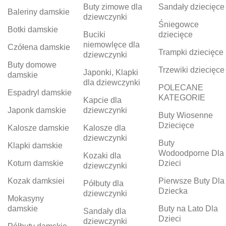
Buty zimowe dla
Sandały dziecięce
Baleriny damskie
dziewczynki
Śniegowce
Botki damskie
Buciki
dziecięce
niemowlęce dla
Czółena damskie
Trampki dziecięce
dziewczynki
Buty domowe
Trzewiki dziecięce
Japonki, Klapki
damskie
dla dziewczynki
POLECANE
Espadryl damskie
KATEGORIE
Kapcie dla
Japonk damskie
dziewczynki
Buty Wiosenne
Dziecięce
Kalosze damskie
Kalosze dla
dziewczynki
Buty
Klapki damskie
Wodoodporne Dla
Kozaki dla
Koturn damskie
Dzieci
dziewczynki
Kozak damksiei
Pierwsze Buty Dla
Półbuty dla
Dziecka
dziewczynki
Mokasyny
damskie
Buty na Lato Dla
Sandały dla
Dzieci
dziewczynki