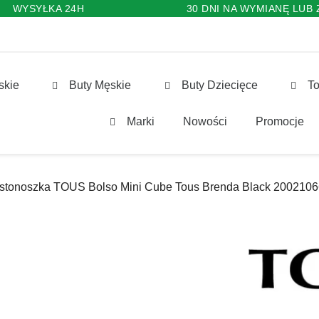
WYSYŁKA 24H
30 DNI NA WYMIANĘ LUB
skie
Buty Męskie
Buty Dziecięce
To
Marki
Nowości
Promocje
Listonoszka TOUS Bolso Mini Cube Tous Brenda Black 200210