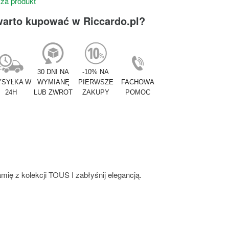
 za produkt
warto kupować w Riccardo.pl?
30 DNI NA
-10% NA
SYŁKA W
WYMIANĘ
PIERWSZE
FACHOWA
24H
LUB ZWROT
ZAKUPY
POMOC
mię z kolekcji TOUS I zabłyśnij elegancją.