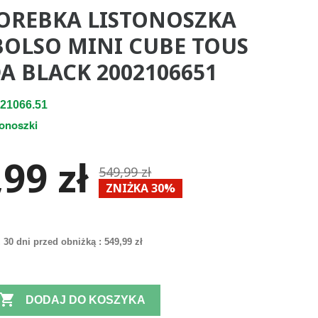
OREBKA LISTONOSZKA
BOLSO MINI CUBE TOUS
A BLACK 2002106651
21066.51
tonoszki
99 zł
549,99 zł
ZNIŻKA 30%
 30 dni przed obniżką :
549,99 zł

DODAJ DO KOSZYKA