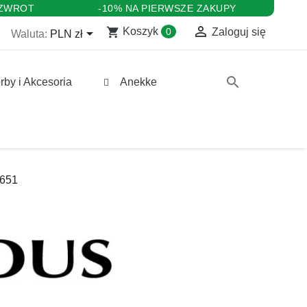
 ZWROT
-10% NA PIERWSZE ZAKUPY

shopping_cart

Koszyk
0
Zaloguj się
Waluta:
PLN zł
search
rby i Akcesoria
Anekke
6651