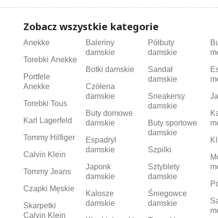
Zobacz wszystkie kategorie
Anekke
Baleriny
Półbuty
B
damskie
damskie
m
Torebki Anekke
Botki damskie
Sandał
Es
Portfele
damskie
m
Anekke
Czółena
damskie
Sneakersy
Ja
Torebki Tous
damskie
Buty domowe
K
Karl Lagerfeld
damskie
Buty sportowe
m
damskie
Tommy Hilfiger
Espadryl
Kl
damskie
Szpilki
Calvin Klein
M
Japonk
Sztyblety
m
Tommy Jeans
damskie
damskie
Pó
Czapki Męskie
Kalosze
Śniegowce
S
damskie
damskie
Skarpetki
m
Calvin Klein