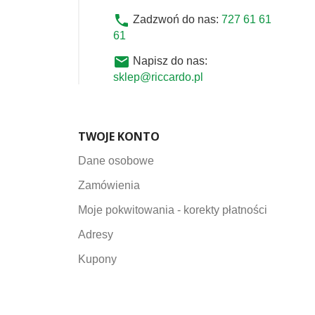
phone
Zadzwoń do nas:
727 61 61
61
email
Napisz do nas:
sklep@riccardo.pl
TWOJE KONTO
Dane osobowe
Zamówienia
Moje pokwitowania - korekty płatności
Adresy
Kupony