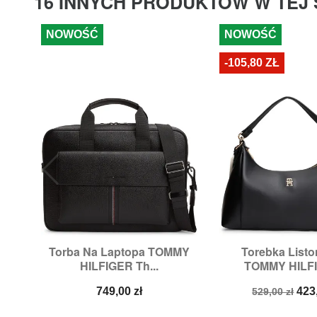
16 INNYCH PRODUKTÓW W TEJ 
NOWOŚĆ
NOWOŚĆ
-105,80 ZŁ
Torba Na Laptopa TOMMY
Torebka List


Szybki podgląd
Szybki p
HILFIGER Th...
TOMMY HILFI
Cena
Cena
Ce
749,00 zł
423
529,00 zł
podstawow