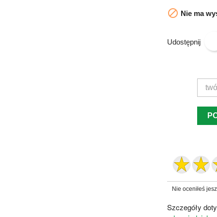

Nie ma wys
Udostępnij
P
Nie oceniłeś jes
Szczegóły doty