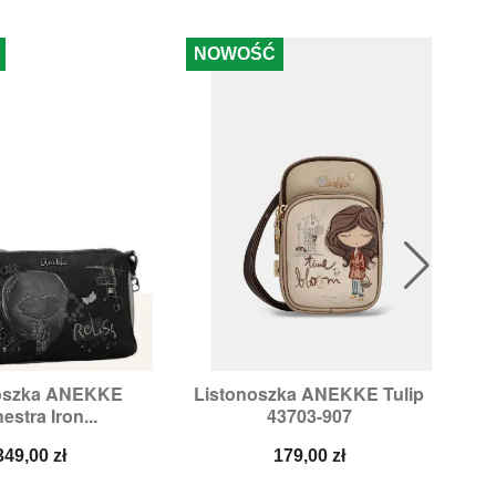
NOWOŚĆ
N
oszka ANEKKE
Listonoszka ANEKKE Tulip
Li

ybki podgląd
Szybki podgląd
estra Iron...
43703-907
Cena
Cena
349,00 zł
179,00 zł