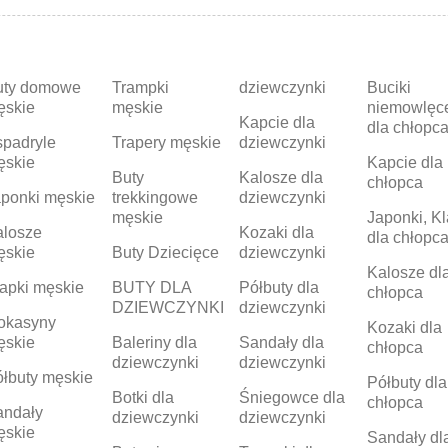
uty domowe
Trampki
dziewczynki
Buciki
ęskie
męskie
niemowlęc
Kapcie dla
dla chłopc
padryle
Trapery męskie
dziewczynki
ęskie
Kapcie dla
Buty
Kalosze dla
chłopca
ponki męskie
trekkingowe
dziewczynki
męskie
Japonki, Kl
alosze
Kozaki dla
dla chłopc
ęskie
Buty Dziecięce
dziewczynki
Kalosze dl
apki męskie
BUTY DLA
Półbuty dla
chłopca
DZIEWCZYNKI
dziewczynki
okasyny
Kozaki dla
ęskie
Baleriny dla
Sandały dla
chłopca
dziewczynki
dziewczynki
łbuty męskie
Półbuty dla
Botki dla
Śniegowce dla
chłopca
andały
dziewczynki
dziewczynki
ęskie
Sandały dl