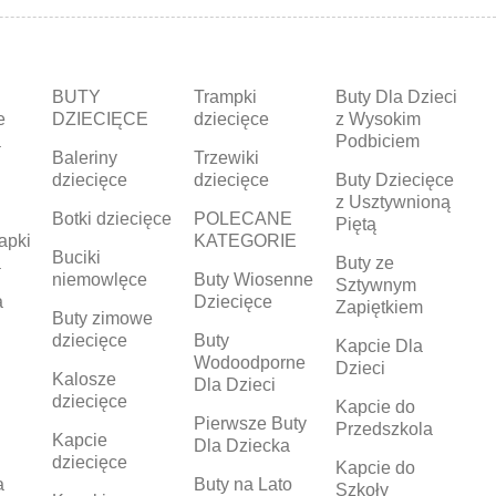
BUTY
Trampki
Buty Dla Dzieci
e
DZIECIĘCE
dziecięce
z Wysokim
a
Podbiciem
Baleriny
Trzewiki
dziecięce
dziecięce
Buty Dziecięce
z Usztywnioną
Botki dziecięce
POLECANE
Piętą
apki
KATEGORIE
Buciki
a
Buty ze
niemowlęce
Buty Wiosenne
Sztywnym
a
Dziecięce
Zapiętkiem
Buty zimowe
dziecięce
Buty
Kapcie Dla
Wodoodporne
Dzieci
Kalosze
Dla Dzieci
dziecięce
Kapcie do
Pierwsze Buty
Przedszkola
Kapcie
Dla Dziecka
dziecięce
Kapcie do
a
Buty na Lato
Szkoły