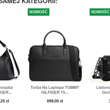
SAMEJ KATEGORII:
NOWOŚĆ
NOWOŚĆ
onoszka
Torba Na Laptopa TOMMY
Liston


odgląd
Szybki podgląd
Sz
GER...
HILFIGER Th...
Orch
na
Cena
,20 zł
699,00 zł
a