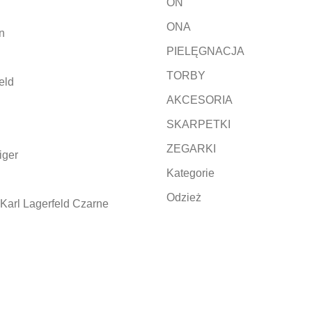
ON
ONA
n
PIELĘGNACJA
TORBY
eld
AKCESORIA
SKARPETKI
ZEGARKI
iger
Kategorie
Odzież
Karl Lagerfeld Czarne