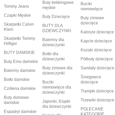
Buty trekkingowe
Buciki
Tommy Jeans
męskie
niemowlęce
Czapki Męskie
Buty Dziecięce
Buty zimowe
dziecięce
Skarpetki Calvin
BUTY DLA
Klein
DZIEWCZYNKI
Kalosze dziecięce
Skarpetki Tommy
Baleriny dla
Kapcie dziecięce
Hilfiger
dziewczynki
Kozaki dziecięce
BUTY DAMSKIE
Botki dla
dziewczynki
Półbuty dziecięce
Buty Emu damskie
Buty zimowe dla
Sandały dziecięce
Baleriny damskie
dziewczynki
Śniegowce
Botki damskie
Buciki
dziecięce
niemowlęce dla
Czółena damskie
Trampki dziecięce
dziewczynki
Buty domowe
Trzewiki dziecięce
Japonki, Klapki
damskie
dla dziewczynki
POLECANE
Espadryl damskie
KATEGORIE