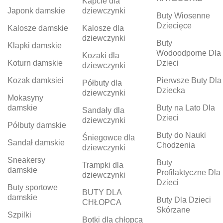
Kapcie dla
Japonk damskie
dziewczynki
Buty Wiosenne
Dziecięce
Kalosze damskie
Kalosze dla
dziewczynki
Buty
Klapki damskie
Wodoodporne Dla
Kozaki dla
Koturn damskie
Dzieci
dziewczynki
Kozak damksiei
Pierwsze Buty Dla
Półbuty dla
Dziecka
dziewczynki
Mokasyny
damskie
Buty na Lato Dla
Sandały dla
Dzieci
dziewczynki
Półbuty damskie
Buty do Nauki
Śniegowce dla
Sandał damskie
Chodzenia
dziewczynki
Sneakersy
Buty
Trampki dla
damskie
Profilaktyczne Dla
dziewczynki
Dzieci
Buty sportowe
BUTY DLA
damskie
Buty Dla Dzieci
CHŁOPCA
Skórzane
Szpilki
Botki dla chłopca