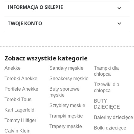
INFORMACJA O SKLEPIE

TWOJE KONTO

Zobacz wszystkie kategorie
Anekke
Sandały męskie
Trampki dla
chłopca
Torebki Anekke
Sneakersy męskie
Trzewiki dla
Portfele Anekke
Buty sportowe
chłopca
męskie
Torebki Tous
BUTY
Sztyblety męskie
DZIECIĘCE
Karl Lagerfeld
Trampki męskie
Baleriny dziecięce
Tommy Hilfiger
Trapery męskie
Botki dziecięce
Calvin Klein