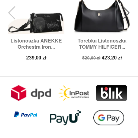
Listonoszka ANEKKE
Torebka Listonoszka
Orchestra Iron...
TOMMY HILFIGER...
Cena
Cena
Cena
239,00 zł
423,20 zł
529,00 zł
podstawowa