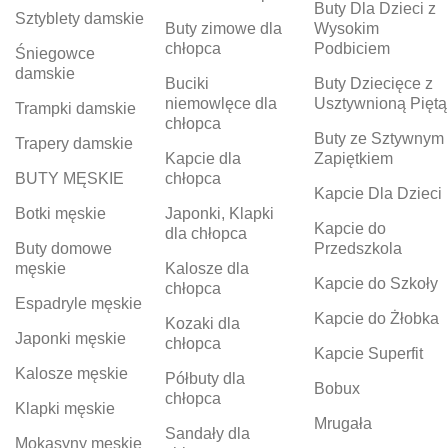
Buty Dla Dzieci z
Sztyblety damskie
Buty zimowe dla
Wysokim
chłopca
Podbiciem
Śniegowce
damskie
Buciki
Buty Dziecięce z
niemowlęce dla
Usztywnioną Piętą
Trampki damskie
chłopca
Buty ze Sztywnym
Trapery damskie
Kapcie dla
Zapiętkiem
BUTY MĘSKIE
chłopca
Kapcie Dla Dzieci
Botki męskie
Japonki, Klapki
Kapcie do
dla chłopca
Buty domowe
Przedszkola
męskie
Kalosze dla
Kapcie do Szkoły
chłopca
Espadryle męskie
Kapcie do Żłobka
Kozaki dla
Japonki męskie
chłopca
Kapcie Superfit
Kalosze męskie
Półbuty dla
Bobux
chłopca
Klapki męskie
Mrugała
Sandały dla
Mokasyny męskie