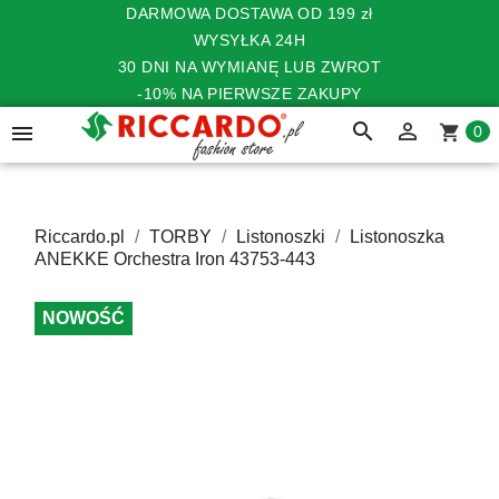
DARMOWA DOSTAWA OD 199 zł
WYSYŁKA 24H
30 DNI NA WYMIANĘ LUB ZWROT
-10% NA PIERWSZE ZAKUPY
search


shopping_cart
0
Riccardo.pl
TORBY
Listonoszki
Listonoszka
ANEKKE Orchestra Iron 43753-443
NOWOŚĆ