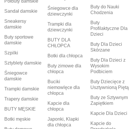
Półbuty damskie
Buty do Nauki
Śniegowce dla
Sandał damskie
Chodzenia
dziewczynki
Sneakersy
Buty
Trampki dla
damskie
Profilaktyczne Dla
dziewczynki
Dzieci
Buty sportowe
BUTY DLA
damskie
Buty Dla Dzieci
CHŁOPCA
Skórzane
Szpilki
Botki dla chłopca
Buty Dla Dzieci z
Sztyblety damskie
Buty zimowe dla
Wysokim
chłopca
Podbiciem
Śniegowce
damskie
Buciki
Buty Dziecięce z
niemowlęce dla
Usztywnioną Piętą
Trampki damskie
chłopca
Buty ze Sztywnym
Trapery damskie
Kapcie dla
Zapiętkiem
BUTY MĘSKIE
chłopca
Kapcie Dla Dzieci
Botki męskie
Japonki, Klapki
Kapcie do
dla chłopca