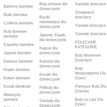
Buty zimowe dla
Sandały dziecięce
Baleriny damskie
dziewczynki
Śniegowce
Botki damskie
Buciki
dziecięce
niemowlęce dla
Czółena damskie
Trampki dziecięce
dziewczynki
Buty domowe
Trzewiki dziecięce
Japonki, Klapki
damskie
dla dziewczynki
POLECANE
Espadryl damskie
KATEGORIE
Kapcie dla
Japonk damskie
dziewczynki
Buty Wiosenne
Dziecięce
Kalosze damskie
Kalosze dla
dziewczynki
Buty
Klapki damskie
Wodoodporne Dla
Kozaki dla
Koturn damskie
Dzieci
dziewczynki
Kozak damksiei
Pierwsze Buty Dla
Półbuty dla
Dziecka
dziewczynki
Mokasyny
damskie
Buty na Lato Dla
Sandały dla
Dzieci
dziewczynki