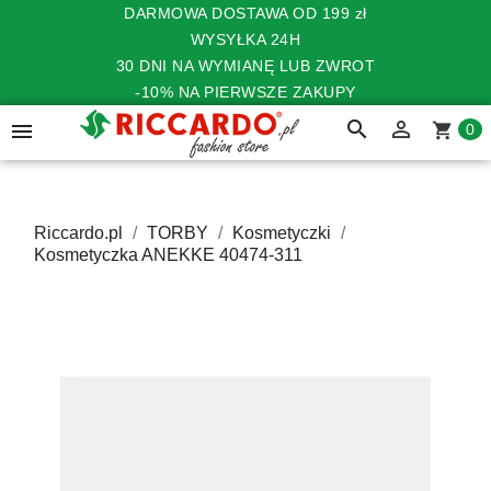
DARMOWA DOSTAWA OD 199 zł
WYSYŁKA 24H
30 DNI NA WYMIANĘ LUB ZWROT
-10% NA PIERWSZE ZAKUPY
search


shopping_cart
0
Riccardo.pl
TORBY
Kosmetyczki
Kosmetyczka ANEKKE 40474-311