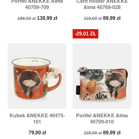
Portfel ANEKKE Alma
Card Holder ANEKKE
40709-709
Alma 40769-028
Cena
Cena
Cena
Cena
139,99 zł
89,99 zł
199,00 zł
119,00 zł
podstawowa
podstawowa
-29,01 ZŁ
Kubek ANEKKE 40475-
Portfel ANEKKE Alma
101
40709-010
Cena
Cena
Cena
79,00 zł
89,99 zł
119,00 zł
podstawowa