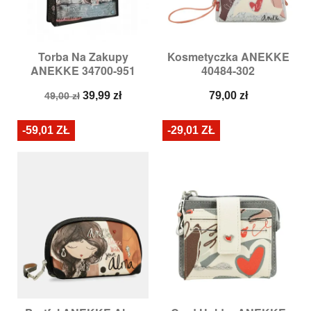
Torba Na Zakupy
Kosmetyczka ANEKKE
ANEKKE 34700-951
40484-302
Cena
Cena
Cena
39,99 zł
79,00 zł
49,00 zł
podstawowa
-59,01 ZŁ
-29,01 ZŁ