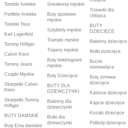
Torebki Anekke
Sneakersy męskie
Trzewiki dla
Portfele Anekke
Buty sportowe
chłopca
męskie
Torebki Tous
BUTY
Sztyblety męskie
DZIECIĘCE
Karl Lagerfeld
Trampki męskie
Baleriny dziecięce
Tommy Hilfiger
Trapery męskie
Botki dziecięce
Calvin Klein
Buty trekkingowe
Buciki
Tommy Jeans
męskie
niemowlęce
Czapki Męskie
Buty Dziecięce
Buty zimowe
dziecięce
Skarpetki Calvin
BUTY DLA
Klein
DZIEWCZYNKI
Kalosze dziecięce
Skarpetki Tommy
Baleriny dla
Kapcie dziecięce
Hilfiger
dziewczynki
Kozaki dziecięce
BUTY DAMSKIE
Botki dla
dziewczynki
Półbuty dziecięce
Buty Emu damskie