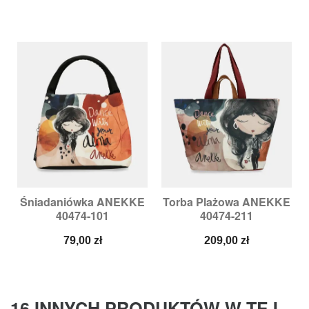
Śniadaniówka ANEKKE
Torba Plażowa ANEKKE
40474-101
40474-211
Cena
Cena
79,00 zł
209,00 zł
16 INNYCH PRODUKTÓW W TEJ