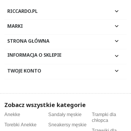
RICCARDO.PL

MARKI

STRONA GŁÓWNA

INFORMACJA O SKLEPIE

TWOJE KONTO

Zobacz wszystkie kategorie
Anekke
Sandały męskie
Trampki dla
chłopca
Torebki Anekke
Sneakersy męskie
Trzewiki dla