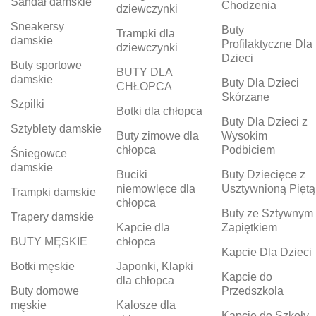
Sandał damskie
Chodzenia
dziewczynki
Sneakersy
Buty
Trampki dla
damskie
Profilaktyczne Dla
dziewczynki
Dzieci
Buty sportowe
BUTY DLA
damskie
Buty Dla Dzieci
CHŁOPCA
Skórzane
Szpilki
Botki dla chłopca
Buty Dla Dzieci z
Sztyblety damskie
Buty zimowe dla
Wysokim
chłopca
Podbiciem
Śniegowce
damskie
Buciki
Buty Dziecięce z
niemowlęce dla
Usztywnioną Piętą
Trampki damskie
chłopca
Buty ze Sztywnym
Trapery damskie
Kapcie dla
Zapiętkiem
BUTY MĘSKIE
chłopca
Kapcie Dla Dzieci
Botki męskie
Japonki, Klapki
Kapcie do
dla chłopca
Buty domowe
Przedszkola
męskie
Kalosze dla
Kapcie do Szkoły