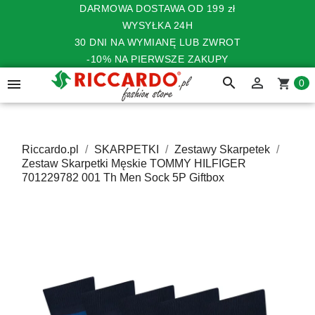
DARMOWA DOSTAWA OD 199 zł
WYSYŁKA 24H
30 DNI NA WYMIANĘ LUB ZWROT
-10% NA PIERWSZE ZAKUPY
search


shopping_cart
0
Riccardo.pl
SKARPETKI
Zestawy Skarpetek
Zestaw Skarpetki Męskie TOMMY HILFIGER
701229782 001 Th Men Sock 5P Giftbox