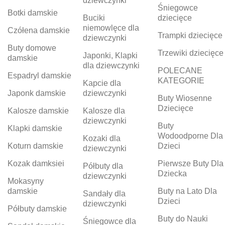
dziewczynki
Śniegowce
Botki damskie
Buciki
dziecięce
niemowlęce dla
Czółena damskie
Trampki dziecięce
dziewczynki
Buty domowe
Trzewiki dziecięce
Japonki, Klapki
damskie
dla dziewczynki
POLECANE
Espadryl damskie
KATEGORIE
Kapcie dla
Japonk damskie
dziewczynki
Buty Wiosenne
Dziecięce
Kalosze damskie
Kalosze dla
dziewczynki
Buty
Klapki damskie
Wodoodporne Dla
Kozaki dla
Koturn damskie
Dzieci
dziewczynki
Kozak damksiei
Pierwsze Buty Dla
Półbuty dla
Dziecka
dziewczynki
Mokasyny
damskie
Buty na Lato Dla
Sandały dla
Dzieci
dziewczynki
Półbuty damskie
Buty do Nauki
Śniegowce dla