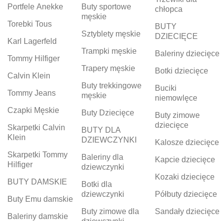
Portfele Anekke
Buty sportowe
chłopca
męskie
Torebki Tous
BUTY
Sztyblety męskie
DZIECIĘCE
Karl Lagerfeld
Trampki męskie
Baleriny dziecięce
Tommy Hilfiger
Trapery męskie
Botki dziecięce
Calvin Klein
Buty trekkingowe
Buciki
Tommy Jeans
męskie
niemowlęce
Czapki Męskie
Buty Dziecięce
Buty zimowe
dziecięce
Skarpetki Calvin
BUTY DLA
Klein
DZIEWCZYNKI
Kalosze dziecięce
Skarpetki Tommy
Baleriny dla
Kapcie dziecięce
Hilfiger
dziewczynki
Kozaki dziecięce
BUTY DAMSKIE
Botki dla
dziewczynki
Półbuty dziecięce
Buty Emu damskie
Buty zimowe dla
Sandały dziecięce
Baleriny damskie