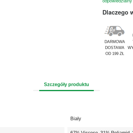
odpowiedzialny
Dlaczego 
DARMOWA
DOSTAWA
WY
OD 199 ZŁ
Szczegóły produktu
Biały
67% Viscose, 31% Poliamid, 