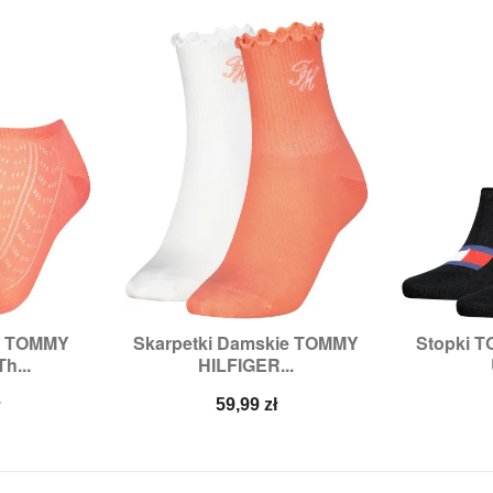
e TOMMY
Skarpetki Damskie TOMMY
Stopki 


odgląd
Szybki podgląd
Sz
h...
HILFIGER...
5/38
Rozmiary:
35/38,
39/42
Rozmia
Cena
ł
59,99 zł