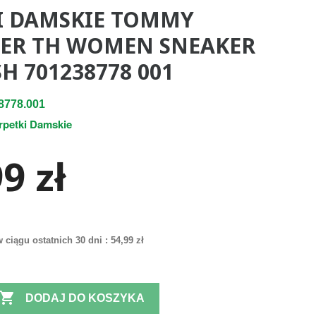
I DAMSKIE TOMMY
GER TH WOMEN SNEAKER
H 701238778 001
8778.001
rpetki Damskie
9 zł
 ciągu ostatnich 30 dni :
54,99 zł

DODAJ DO KOSZYKA