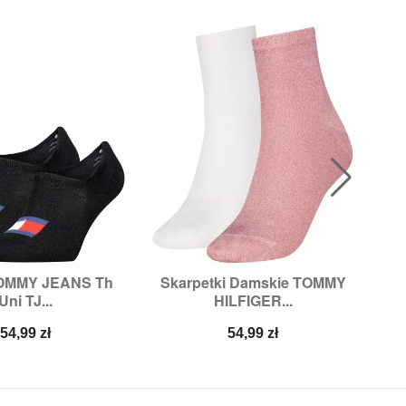
TOMMY JEANS Th
Skarpetki Damskie TOMMY
S

ybki podgląd
Szybki podgląd
Uni TJ...
HILFIGER...
ry:
35/38,
39/42
Rozmiary:
39/42
Cena
Cena
54,99 zł
54,99 zł