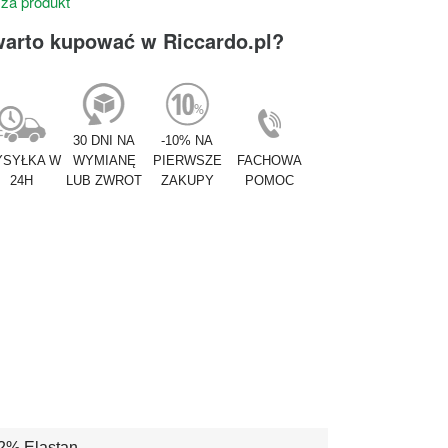
 za produkt
warto kupować w Riccardo.pl?
30 DNI NA
-10% NA
SYŁKA W
WYMIANĘ
PIERWSZE
FACHOWA
24H
LUB ZWROT
ZAKUPY
POMOC
2% Elastan