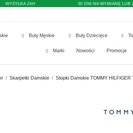
WYSYŁKA 24H
30 DNI NA WYMIANĘ LUB
skie
Buty Męskie
Buty Dziecięce
To
Marki
Nowości
Promocje
er
Skarpetki Damskie
Stopki Damskie TOMMY HILFIGER 