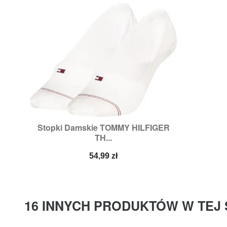
Stopki Damskie TOMMY HILFIGER

Szybki podgląd
TH...
Rozmiary:
39/42
Cena
54,99 zł
16 INNYCH PRODUKTÓW W TEJ 