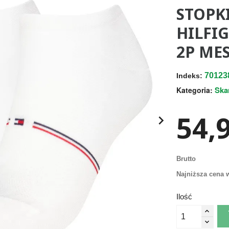
STOPK
HILFI
2P MES
70123
Indeks:
Ska
Kategoria:
54,9

Brutto
Najniższa cena w
Ilość