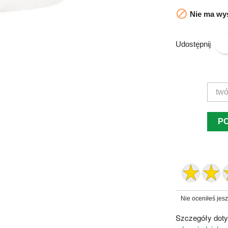

Nie ma wys
Udostępnij
P
Nie oceniłeś jes
Szczegóły doty