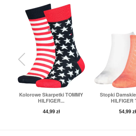
Kolorowe Skarpetki TOMMY
Stopki Damski


Szybki podgląd
Szybki p
HILFIGER...
HILFIGER T
Rozmiary:
23/26,
27/30,
35/38,
Rozmiary:
3
39/42
Cena
Cena
44,99 zł
54,99 z