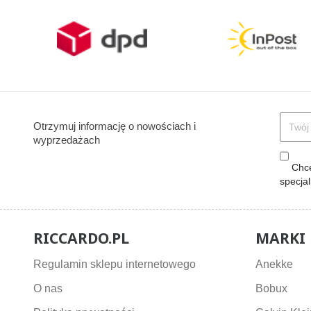
Otrzymuj informację o nowościach i
wyprzedażach
Chcę
specja
RICCARDO.PL
MARKI
Regulamin sklepu internetowego
Anekke
O nas
Bobux