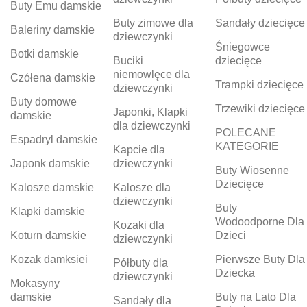
Buty Emu damskie
Buty zimowe dla
Sandały dziecięce
Baleriny damskie
dziewczynki
Śniegowce
Botki damskie
Buciki
dziecięce
niemowlęce dla
Czółena damskie
Trampki dziecięce
dziewczynki
Buty domowe
Trzewiki dziecięce
Japonki, Klapki
damskie
dla dziewczynki
POLECANE
Espadryl damskie
KATEGORIE
Kapcie dla
Japonk damskie
dziewczynki
Buty Wiosenne
Dziecięce
Kalosze damskie
Kalosze dla
dziewczynki
Buty
Klapki damskie
Wodoodporne Dla
Kozaki dla
Koturn damskie
Dzieci
dziewczynki
Kozak damksiei
Pierwsze Buty Dla
Półbuty dla
Dziecka
dziewczynki
Mokasyny
damskie
Buty na Lato Dla
Sandały dla