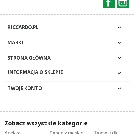
RICCARDO.PL

MARKI

STRONA GŁÓWNA

INFORMACJA O SKLEPIE

TWOJE KONTO

Zobacz wszystkie kategorie
Anekke
Sandały męskie
Trampki dla