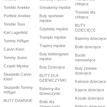
chłopca
Torebki Anekke
Sneakersy męskie
Trzewiki dla
Portfele Anekke
Buty sportowe
chłopca
męskie
Torebki Tous
BUTY
Sztyblety męskie
DZIECIĘCE
Karl Lagerfeld
Trampki męskie
Baleriny dziecięce
Tommy Hilfiger
Trapery męskie
Botki dziecięce
Calvin Klein
Buty trekkingowe
Buciki
Tommy Jeans
męskie
niemowlęce
Czapki Męskie
Buty Dziecięce
Buty zimowe
dziecięce
Skarpetki Calvin
BUTY DLA
Klein
DZIEWCZYNKI
Kalosze dziecięce
Skarpetki Tommy
Baleriny dla
Kapcie dziecięce
Hilfiger
dziewczynki
Kozaki dziecięce
BUTY DAMSKIE
Botki dla
dziewczynki
Półbuty dziecięce