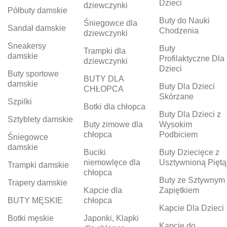
Dzieci
dziewczynki
Półbuty damskie
Buty do Nauki
Śniegowce dla
Sandał damskie
Chodzenia
dziewczynki
Sneakersy
Buty
Trampki dla
damskie
Profilaktyczne Dla
dziewczynki
Dzieci
Buty sportowe
BUTY DLA
damskie
Buty Dla Dzieci
CHŁOPCA
Skórzane
Szpilki
Botki dla chłopca
Buty Dla Dzieci z
Sztyblety damskie
Buty zimowe dla
Wysokim
chłopca
Podbiciem
Śniegowce
damskie
Buciki
Buty Dziecięce z
niemowlęce dla
Usztywnioną Piętą
Trampki damskie
chłopca
Buty ze Sztywnym
Trapery damskie
Kapcie dla
Zapiętkiem
BUTY MĘSKIE
chłopca
Kapcie Dla Dzieci
Botki męskie
Japonki, Klapki
Kapcie do