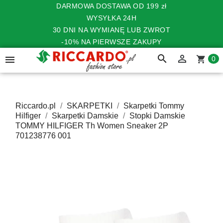
DARMOWA DOSTAWA OD 199 zł
WYSYŁKA 24H
30 DNI NA WYMIANĘ LUB ZWROT
-10% NA PIERWSZE ZAKUPY
search


shopping_cart
0
Riccardo.pl
SKARPETKI
Skarpetki Tommy
Hilfiger
Skarpetki Damskie
Stopki Damskie
TOMMY HILFIGER Th Women Sneaker 2P
701238776 001