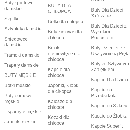
Buty sportowe
BUTY DLA
damskie
Buty Dla Dzieci
CHŁOPCA
Skórzane
Szpilki
Botki dla chłopca
Buty Dla Dzieci z
Sztyblety damskie
Buty zimowe dla
Wysokim
chłopca
Podbiciem
Śniegowce
damskie
Buciki
Buty Dziecięce z
niemowlęce dla
Usztywnioną Piętą
Trampki damskie
chłopca
Buty ze Sztywnym
Trapery damskie
Kapcie dla
Zapiętkiem
BUTY MĘSKIE
chłopca
Kapcie Dla Dzieci
Botki męskie
Japonki, Klapki
Kapcie do
dla chłopca
Buty domowe
Przedszkola
męskie
Kalosze dla
Kapcie do Szkoły
chłopca
Espadryle męskie
Kapcie do Żłobka
Kozaki dla
Japonki męskie
chłopca
Kapcie Superfit