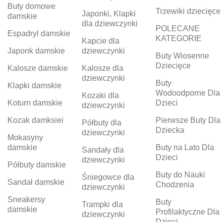
Buty domowe
Trzewiki dziecięce
Japonki, Klapki
damskie
dla dziewczynki
POLECANE
Espadryl damskie
KATEGORIE
Kapcie dla
Japonk damskie
dziewczynki
Buty Wiosenne
Dziecięce
Kalosze damskie
Kalosze dla
dziewczynki
Buty
Klapki damskie
Wodoodporne Dla
Kozaki dla
Koturn damskie
Dzieci
dziewczynki
Kozak damksiei
Pierwsze Buty Dla
Półbuty dla
Dziecka
dziewczynki
Mokasyny
damskie
Buty na Lato Dla
Sandały dla
Dzieci
dziewczynki
Półbuty damskie
Buty do Nauki
Śniegowce dla
Sandał damskie
Chodzenia
dziewczynki
Sneakersy
Buty
Trampki dla
damskie
Profilaktyczne Dla
dziewczynki
Dzieci