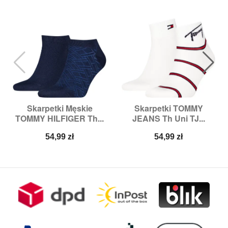
Skarpetki Męskie
Skarpetki TOMMY
TOMMY HILFIGER Th...
JEANS Th Uni TJ...
Cena
Cena
54,99 zł
54,99 zł