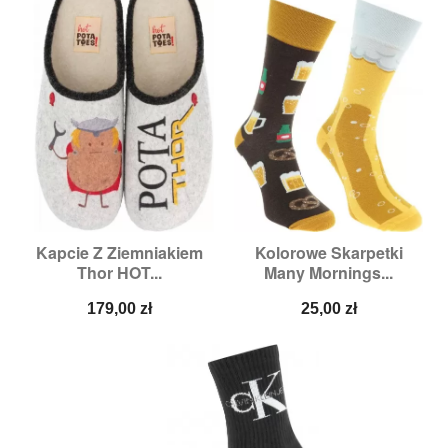
Kapcie Z Ziemniakiem
Kolorowe Skarpetki
Thor HOT...
Many Mornings...
Cena
Cena
179,00 zł
25,00 zł