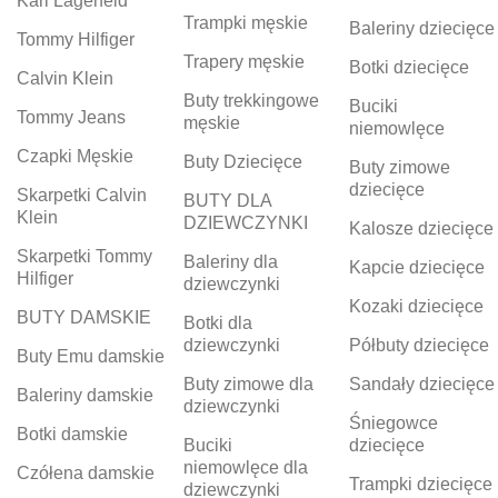
Karl Lagerfeld
Trampki męskie
Baleriny dziecięce
Tommy Hilfiger
Trapery męskie
Botki dziecięce
Calvin Klein
Buty trekkingowe
Buciki
Tommy Jeans
męskie
niemowlęce
Czapki Męskie
Buty Dziecięce
Buty zimowe
dziecięce
Skarpetki Calvin
BUTY DLA
Klein
DZIEWCZYNKI
Kalosze dziecięce
Skarpetki Tommy
Baleriny dla
Kapcie dziecięce
Hilfiger
dziewczynki
Kozaki dziecięce
BUTY DAMSKIE
Botki dla
dziewczynki
Półbuty dziecięce
Buty Emu damskie
Buty zimowe dla
Sandały dziecięce
Baleriny damskie
dziewczynki
Śniegowce
Botki damskie
Buciki
dziecięce
niemowlęce dla
Czółena damskie
Trampki dziecięce
dziewczynki