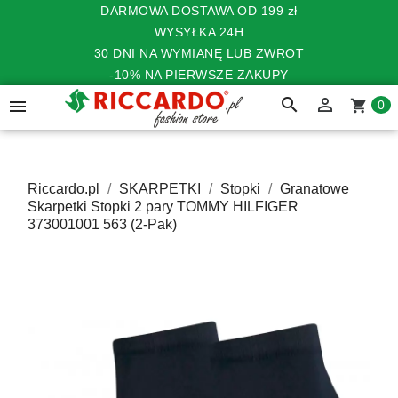
DARMOWA DOSTAWA OD 199 zł
WYSYŁKA 24H
30 DNI NA WYMIANĘ LUB ZWROT
-10% NA PIERWSZE ZAKUPY
search


shopping_cart
0
Riccardo.pl
SKARPETKI
Stopki
Granatowe
Skarpetki Stopki 2 pary TOMMY HILFIGER
373001001 563 (2-Pak)