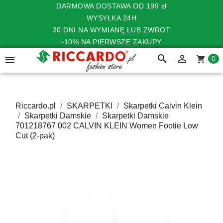
DARMOWA DOSTAWA OD 199 zł
WYSYŁKA 24H
30 DNI NA WYMIANĘ LUB ZWROT
-10% NA PIERWSZE ZAKUPY
search


shopping_cart
0
Riccardo.pl
SKARPETKI
Skarpetki Calvin Klein
Skarpetki Damskie
Skarpetki Damskie
701218767 002 CALVIN KLEIN Women Footie Low
Cut (2-pak)