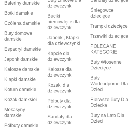
Buty zimowe dla
Sandały dziecięce
Baleriny damskie
dziewczynki
Śniegowce
Botki damskie
Buciki
dziecięce
niemowlęce dla
Czółena damskie
Trampki dziecięce
dziewczynki
Buty domowe
Trzewiki dziecięce
Japonki, Klapki
damskie
dla dziewczynki
POLECANE
Espadryl damskie
KATEGORIE
Kapcie dla
Japonk damskie
dziewczynki
Buty Wiosenne
Dziecięce
Kalosze damskie
Kalosze dla
dziewczynki
Buty
Klapki damskie
Wodoodporne Dla
Kozaki dla
Koturn damskie
Dzieci
dziewczynki
Kozak damksiei
Pierwsze Buty Dla
Półbuty dla
Dziecka
dziewczynki
Mokasyny
damskie
Buty na Lato Dla
Sandały dla
Dzieci
dziewczynki
Półbuty damskie