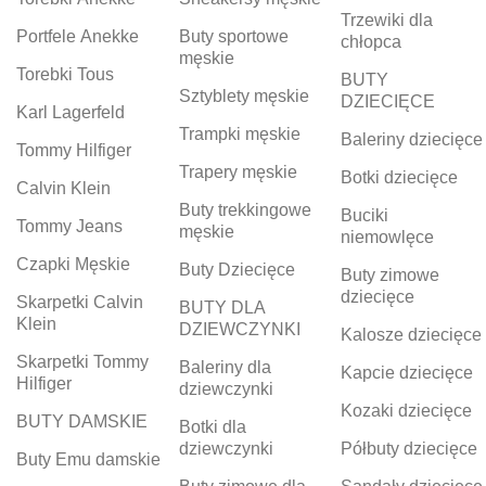
Trzewiki dla
Portfele Anekke
Buty sportowe
chłopca
męskie
Torebki Tous
BUTY
Sztyblety męskie
DZIECIĘCE
Karl Lagerfeld
Trampki męskie
Baleriny dziecięce
Tommy Hilfiger
Trapery męskie
Botki dziecięce
Calvin Klein
Buty trekkingowe
Buciki
Tommy Jeans
męskie
niemowlęce
Czapki Męskie
Buty Dziecięce
Buty zimowe
dziecięce
Skarpetki Calvin
BUTY DLA
Klein
DZIEWCZYNKI
Kalosze dziecięce
Skarpetki Tommy
Baleriny dla
Kapcie dziecięce
Hilfiger
dziewczynki
Kozaki dziecięce
BUTY DAMSKIE
Botki dla
dziewczynki
Półbuty dziecięce
Buty Emu damskie