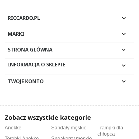
RICCARDO.PL

MARKI

STRONA GŁÓWNA

INFORMACJA O SKLEPIE

TWOJE KONTO

Zobacz wszystkie kategorie
Anekke
Sandały męskie
Trampki dla
chłopca
Torebki Anekke
Sneakersy męskie