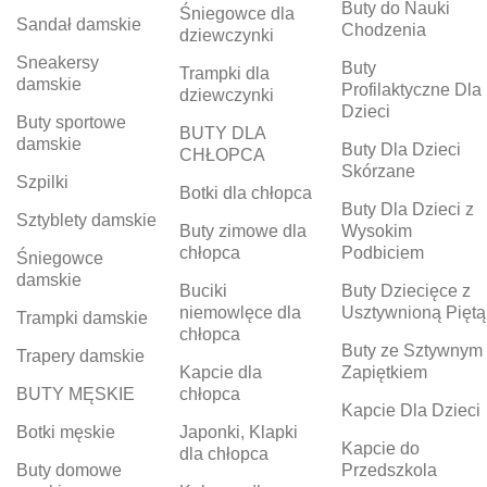
Buty do Nauki
Śniegowce dla
Sandał damskie
Chodzenia
dziewczynki
Sneakersy
Buty
Trampki dla
damskie
Profilaktyczne Dla
dziewczynki
Dzieci
Buty sportowe
BUTY DLA
damskie
Buty Dla Dzieci
CHŁOPCA
Skórzane
Szpilki
Botki dla chłopca
Buty Dla Dzieci z
Sztyblety damskie
Buty zimowe dla
Wysokim
chłopca
Podbiciem
Śniegowce
damskie
Buciki
Buty Dziecięce z
niemowlęce dla
Usztywnioną Piętą
Trampki damskie
chłopca
Buty ze Sztywnym
Trapery damskie
Kapcie dla
Zapiętkiem
BUTY MĘSKIE
chłopca
Kapcie Dla Dzieci
Botki męskie
Japonki, Klapki
Kapcie do
dla chłopca
Buty domowe
Przedszkola