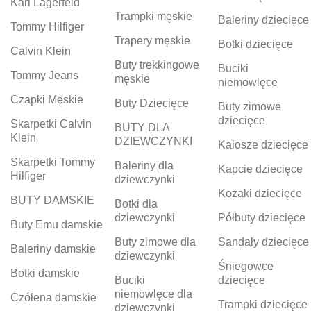
Karl Lagerfeld
Trampki męskie
Baleriny dziecięce
Tommy Hilfiger
Trapery męskie
Botki dziecięce
Calvin Klein
Buty trekkingowe
Buciki
Tommy Jeans
męskie
niemowlęce
Czapki Męskie
Buty Dziecięce
Buty zimowe
dziecięce
Skarpetki Calvin
BUTY DLA
Klein
DZIEWCZYNKI
Kalosze dziecięce
Skarpetki Tommy
Baleriny dla
Kapcie dziecięce
Hilfiger
dziewczynki
Kozaki dziecięce
BUTY DAMSKIE
Botki dla
dziewczynki
Półbuty dziecięce
Buty Emu damskie
Buty zimowe dla
Sandały dziecięce
Baleriny damskie
dziewczynki
Śniegowce
Botki damskie
Buciki
dziecięce
niemowlęce dla
Czółena damskie
Trampki dziecięce
dziewczynki