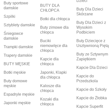
Dzieci
Buty sportowe
BUTY DLA
damskie
Buty Dla Dzieci
CHŁOPCA
Skórzane
Szpilki
Botki dla chłopca
Buty Dla Dzieci z
Sztyblety damskie
Buty zimowe dla
Wysokim
chłopca
Podbiciem
Śniegowce
damskie
Buciki
Buty Dziecięce z
niemowlęce dla
Usztywnioną Piętą
Trampki damskie
chłopca
Buty ze Sztywnym
Trapery damskie
Kapcie dla
Zapiętkiem
BUTY MĘSKIE
chłopca
Kapcie Dla Dzieci
Botki męskie
Japonki, Klapki
Kapcie do
dla chłopca
Buty domowe
Przedszkola
męskie
Kalosze dla
Kapcie do Szkoły
chłopca
Espadryle męskie
Kapcie do Żłobka
Kozaki dla
Japonki męskie
chłopca
Kapcie Superfit