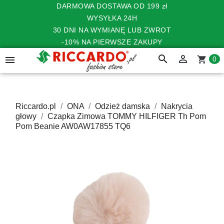
DARMOWA DOSTAWA OD 199 zł
WYSYŁKA 24H
30 DNI NA WYMIANĘ LUB ZWROT
-10% NA PIERWSZE ZAKUPY
search


shopping_cart
0
Riccardo.pl
ONA
Odzież damska
Nakrycia
głowy
Czapka Zimowa TOMMY HILFIGER Th Pom
Pom Beanie AW0AW17855 TQ6