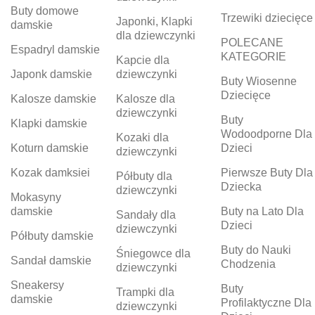
Buty domowe
Trzewiki dziecięce
Japonki, Klapki
damskie
dla dziewczynki
POLECANE
Espadryl damskie
KATEGORIE
Kapcie dla
Japonk damskie
dziewczynki
Buty Wiosenne
Dziecięce
Kalosze damskie
Kalosze dla
dziewczynki
Buty
Klapki damskie
Wodoodporne Dla
Kozaki dla
Koturn damskie
Dzieci
dziewczynki
Kozak damksiei
Pierwsze Buty Dla
Półbuty dla
Dziecka
dziewczynki
Mokasyny
damskie
Buty na Lato Dla
Sandały dla
Dzieci
dziewczynki
Półbuty damskie
Buty do Nauki
Śniegowce dla
Sandał damskie
Chodzenia
dziewczynki
Sneakersy
Buty
Trampki dla
damskie
Profilaktyczne Dla
dziewczynki