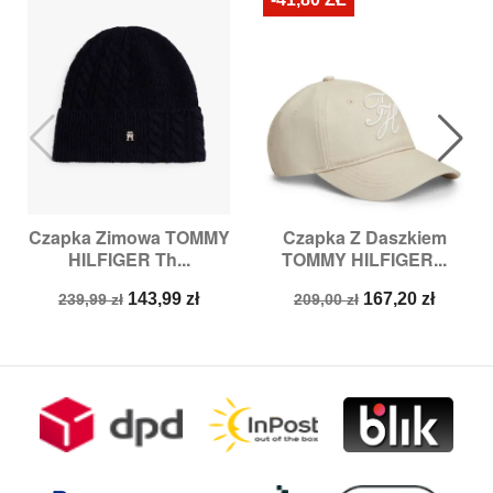
Czapka Zimowa TOMMY
Czapka Z Daszkiem
HILFIGER Th...
TOMMY HILFIGER...
Cena
Cena
Cena
Cena
143,99 zł
167,20 zł
239,99 zł
209,00 zł
podstawowa
podstawowa