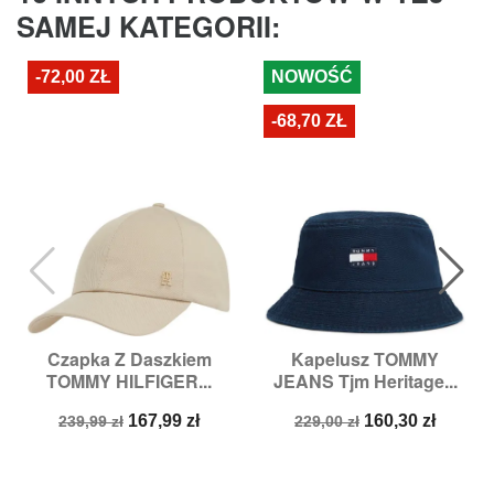
SAMEJ KATEGORII:
-72,00 ZŁ
NOWOŚĆ
-68,70 ZŁ
Czapka Z Daszkiem
Kapelusz TOMMY
TOMMY HILFIGER...
JEANS Tjm Heritage...
Cena
Cena
Cena
Cena
167,99 zł
160,30 zł
239,99 zł
229,00 zł
podstawowa
podstawowa