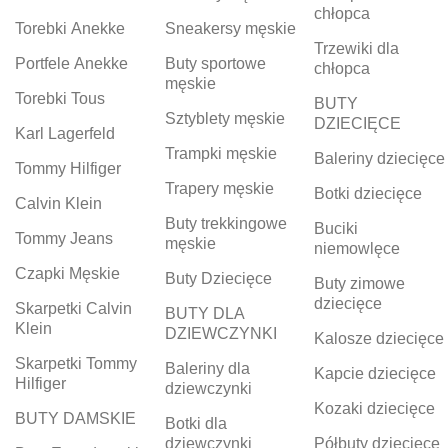
chłopca
Torebki Anekke
Sneakersy męskie
Trzewiki dla
Portfele Anekke
Buty sportowe
chłopca
męskie
Torebki Tous
BUTY
Sztyblety męskie
DZIECIĘCE
Karl Lagerfeld
Trampki męskie
Baleriny dziecięce
Tommy Hilfiger
Trapery męskie
Botki dziecięce
Calvin Klein
Buty trekkingowe
Buciki
Tommy Jeans
męskie
niemowlęce
Czapki Męskie
Buty Dziecięce
Buty zimowe
dziecięce
Skarpetki Calvin
BUTY DLA
Klein
DZIEWCZYNKI
Kalosze dziecięce
Skarpetki Tommy
Baleriny dla
Kapcie dziecięce
Hilfiger
dziewczynki
Kozaki dziecięce
BUTY DAMSKIE
Botki dla
dziewczynki
Półbuty dziecięce