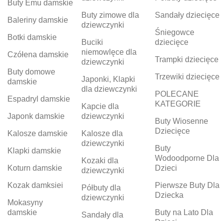
Buty Emu damskie
Buty zimowe dla
Sandały dziecięce
Baleriny damskie
dziewczynki
Śniegowce
Botki damskie
Buciki
dziecięce
niemowlęce dla
Czółena damskie
Trampki dziecięce
dziewczynki
Buty domowe
Trzewiki dziecięce
Japonki, Klapki
damskie
dla dziewczynki
POLECANE
Espadryl damskie
KATEGORIE
Kapcie dla
Japonk damskie
dziewczynki
Buty Wiosenne
Dziecięce
Kalosze damskie
Kalosze dla
dziewczynki
Buty
Klapki damskie
Wodoodporne Dla
Kozaki dla
Koturn damskie
Dzieci
dziewczynki
Kozak damksiei
Pierwsze Buty Dla
Półbuty dla
Dziecka
dziewczynki
Mokasyny
damskie
Buty na Lato Dla
Sandały dla