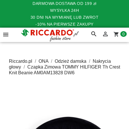
DARMOWA DOSTAWA OD 199 zł
WYSYŁKA 24H
30 DNI NA WYMIANĘ LUB ZWROT
-10% NA PIERWSZE ZAKUPY
search


shopping_cart
0
Riccardo.pl
ONA
Odzież damska
Nakrycia
głowy
Czapka Zimowa TOMMY HILFIGER Th Crest
Knit Beanie AM0AM13828 DW6