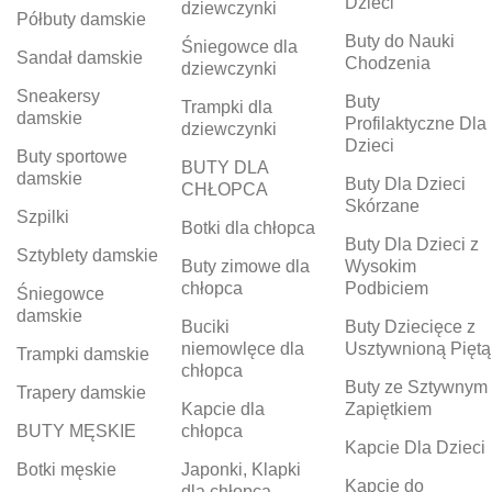
Dzieci
dziewczynki
Półbuty damskie
Buty do Nauki
Śniegowce dla
Sandał damskie
Chodzenia
dziewczynki
Sneakersy
Buty
Trampki dla
damskie
Profilaktyczne Dla
dziewczynki
Dzieci
Buty sportowe
BUTY DLA
damskie
Buty Dla Dzieci
CHŁOPCA
Skórzane
Szpilki
Botki dla chłopca
Buty Dla Dzieci z
Sztyblety damskie
Buty zimowe dla
Wysokim
chłopca
Podbiciem
Śniegowce
damskie
Buciki
Buty Dziecięce z
niemowlęce dla
Usztywnioną Piętą
Trampki damskie
chłopca
Buty ze Sztywnym
Trapery damskie
Kapcie dla
Zapiętkiem
BUTY MĘSKIE
chłopca
Kapcie Dla Dzieci
Botki męskie
Japonki, Klapki
Kapcie do
dla chłopca