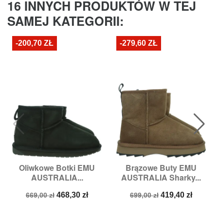
16 INNYCH PRODUKTÓW W TEJ
SAMEJ KATEGORII:
-200,70 ZŁ
-279,60 ZŁ
Oliwkowe Botki EMU
Brązowe Buty EMU
AUSTRALIA...
AUSTRALIA Sharky...
Cena
Cena
Cena
Cena
468,30 zł
419,40 zł
669,00 zł
699,00 zł
podstawowa
podstawowa