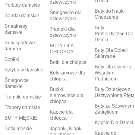
Dzieci
dziewczynki
Półbuty damskie
Buty do Nauki
Śniegowce dla
Sandał damskie
Chodzenia
dziewczynki
Sneakersy
Buty
Trampki dla
damskie
Profilaktyczne Dla
dziewczynki
Dzieci
Buty sportowe
BUTY DLA
damskie
Buty Dla Dzieci
CHŁOPCA
Skórzane
Szpilki
Botki dla chłopca
Buty Dla Dzieci z
Sztyblety damskie
Buty zimowe dla
Wysokim
chłopca
Podbiciem
Śniegowce
damskie
Buciki
Buty Dziecięce z
niemowlęce dla
Usztywnioną Piętą
Trampki damskie
chłopca
Buty ze Sztywnym
Trapery damskie
Kapcie dla
Zapiętkiem
BUTY MĘSKIE
chłopca
Kapcie Dla Dzieci
Botki męskie
Japonki, Klapki
Kapcie do
dla chłopca