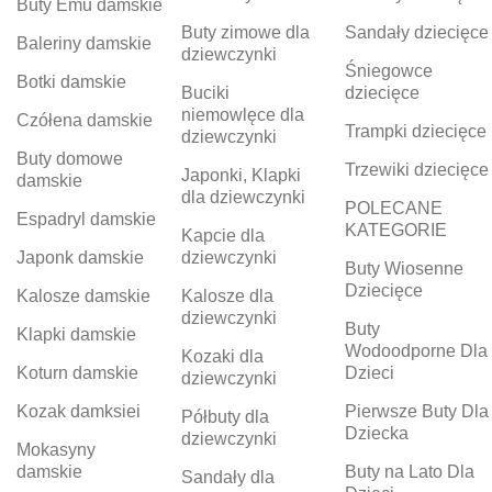
Buty Emu damskie
Buty zimowe dla
Sandały dziecięce
Baleriny damskie
dziewczynki
Śniegowce
Botki damskie
Buciki
dziecięce
niemowlęce dla
Czółena damskie
Trampki dziecięce
dziewczynki
Buty domowe
Trzewiki dziecięce
Japonki, Klapki
damskie
dla dziewczynki
POLECANE
Espadryl damskie
KATEGORIE
Kapcie dla
Japonk damskie
dziewczynki
Buty Wiosenne
Dziecięce
Kalosze damskie
Kalosze dla
dziewczynki
Buty
Klapki damskie
Wodoodporne Dla
Kozaki dla
Koturn damskie
Dzieci
dziewczynki
Kozak damksiei
Pierwsze Buty Dla
Półbuty dla
Dziecka
dziewczynki
Mokasyny
damskie
Buty na Lato Dla
Sandały dla