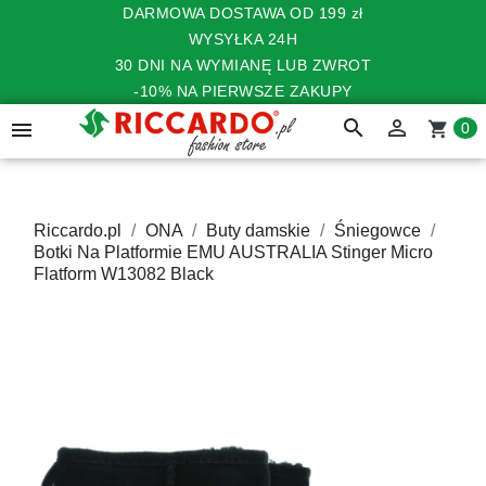
DARMOWA DOSTAWA OD 199 zł
WYSYŁKA 24H
30 DNI NA WYMIANĘ LUB ZWROT
-10% NA PIERWSZE ZAKUPY
search


shopping_cart
0
Riccardo.pl
ONA
Buty damskie
Śniegowce
Botki Na Platformie EMU AUSTRALIA Stinger Micro
Flatform W13082 Black