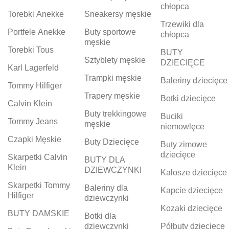
chłopca
Torebki Anekke
Sneakersy męskie
Trzewiki dla
Portfele Anekke
Buty sportowe
chłopca
męskie
Torebki Tous
BUTY
Sztyblety męskie
DZIECIĘCE
Karl Lagerfeld
Trampki męskie
Baleriny dziecięce
Tommy Hilfiger
Trapery męskie
Botki dziecięce
Calvin Klein
Buty trekkingowe
Buciki
Tommy Jeans
męskie
niemowlęce
Czapki Męskie
Buty Dziecięce
Buty zimowe
dziecięce
Skarpetki Calvin
BUTY DLA
Klein
DZIEWCZYNKI
Kalosze dziecięce
Skarpetki Tommy
Baleriny dla
Kapcie dziecięce
Hilfiger
dziewczynki
Kozaki dziecięce
BUTY DAMSKIE
Botki dla
dziewczynki
Półbuty dziecięce